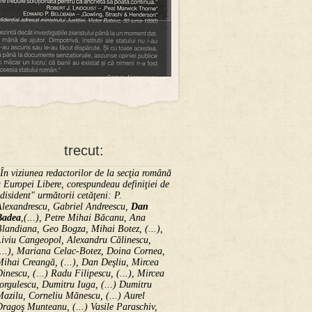
trecut:
În viziunea redactorilor de la secţia română
 Europei Libere, corespundeau definiţiei de
disident" următorii ce­tă­ţeni: P.
Alexandrescu, Gabriel Andreescu,
Dan
Badea
,(...), Petre Mihai Băcanu, Ana
landiana, Geo Bogza, Mihai Botez, (...),
Liviu Cangeopol, Alexandru Călinescu,
...), Mariana Celac-Botez, Doina Cornea,
ihai Creangă, (...), Dan Deşliu, Mircea
inescu, (...) Radu Filipescu, (...), Mircea
orgulescu, Dumitru Iuga, (...) Dumitru
azilu, Corneliu Mănescu, (...) Aurel
ragoş Munteanu, (...) Vasile Paraschiv,