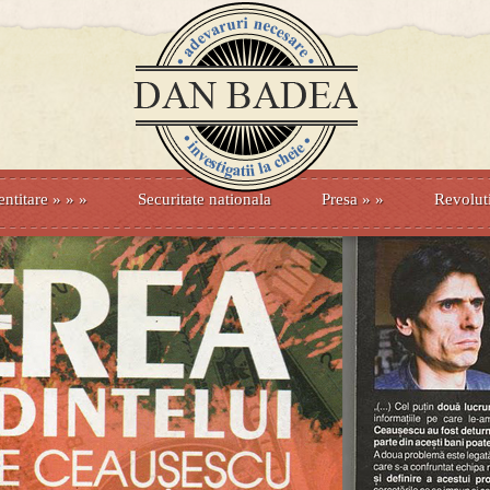
entitare
» »
»
Securitate nationala
Presa
»
»
Revolut