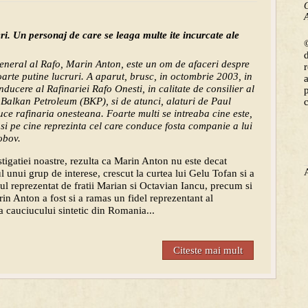
C
A
i. Un personaj de care se leaga multe ite incurcate ale
©
neral al Rafo, Marin Anton, este un om de afaceri despre
foarte putine lucruri. A aparut, brusc, in octombrie 2003, in
onducere al Rafinariei Rafo Onesti, in calitate de consilier al
 Balkan Petroleum (BKP), si de atunci, alaturi de Paul
ce rafinaria onesteana. Foarte multi se intreaba cine este,
si pe cine reprezinta cel care conduce fosta companie a lui
obov.
tigatiei noastre, rezulta ca Marin Anton nu este decat
l unui grup de interese, crescut la curtea lui Gelu Tofan si a
pul reprezentat de fratii Marian si Octavian Iancu, precum si
 Anton a fost si a ramas un fidel reprezentant al
ia cauciucului sintetic din Romania...
Citeste mai mult