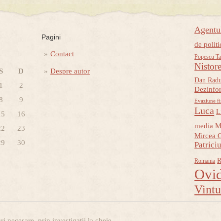
Agent
Pagini
de politi
Contact
Popescu Ta
Nistor
S
D
Despre autor
Dan Rad
1
2
Dezinfo
8
9
Evaziune fi
Luca
L
15
16
media
M
22
23
Mircea 
29
30
Patrici
R
Romania
Ovid
Vint
i necesare, prin investigatii la cheie