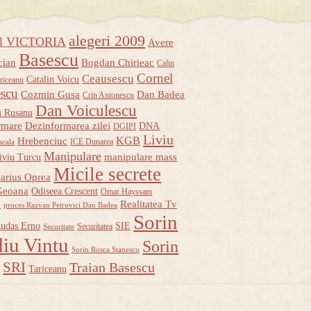
alegeri 2009
ul VICTORIA
Avere
Basescu
cian
Bogdan Chirieac
Calin
Cornel
Ceausescu
Catalin Voicu
riceanu
escu
Cozmin Gusa
Dan Badea
Crin Antonescu
Dan Voiculescu
u Rusanu
rmare
Dezinformarea zilei
DNA
DGIPI
Liviu
KGB
Hrebenciuc
ICE Dunarea
scala
Manipulare
manipulare mass
iviu Turcu
Micile secrete
arius Oprea
Geoana
Odiseea Crescent
Omar Hayssam
u
Realitatea Tv
proces Razvan Petrovici Dan Badea
Sorin
udas Erno
SIE
Securitatea
Securitate
iu Vintu
Sorin
Sorin Rosca Stanescu
u
SRI
Traian Basescu
Tariceanu