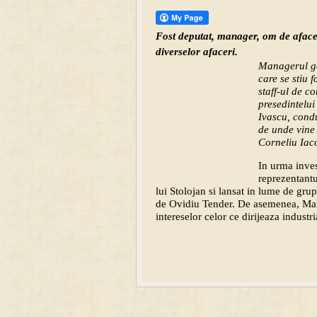
Fost deputat, manager, om de afacer
diverselor afaceri.
Managerul ge
care se stiu 
staff-ul de c
presedintelui
Ivascu, condu
de unde vine 
Corneliu Iac
In urma inves
reprezentantu
lui Stolojan si lansat in lume de gru
de Ovidiu Tender. De asemenea, Marin
intereselor celor ce dirijeaza industr