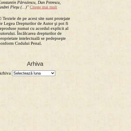
onstantin Pârvulescu, Dan Petrescu,
ndrei Pleşu (...)"
Citeşte mai mult
 Textele de pe acest site sunt protejate
de Legea Drepturilor de Autor şi pot fi
reproduse numai cu acordul explicit al
autorului. Încălcarea drepturilor de
proprietate intelectuală se pedepseşte
conform Codului Penal.
Arhiva
Arhiva