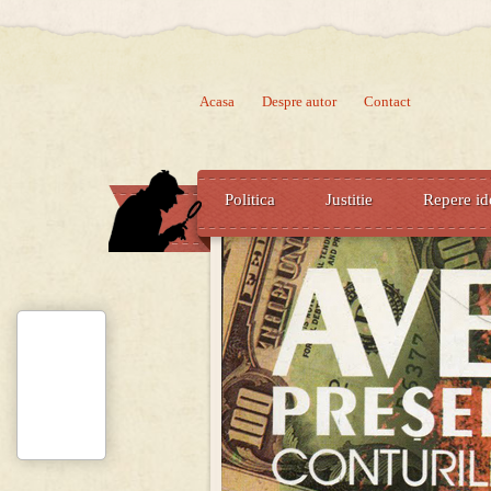
Acasa
Despre autor
Contact
Politica
Justitie
Repere id