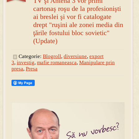
TV şi Antena 3 vor primi
cartonaş roşu de la profesionişti
ai breslei şi vor fi catalogate
drept "ruşini ale zonei media din
ţările fostului bloc sovietic"
(Update)
Categorie:
Blogroll
,
diversiune
,
export
3
,
investig
,
mafie romaneasca
,
Manipulare prin
presa
,
Presa