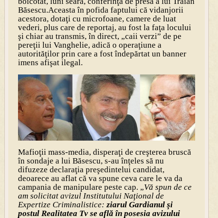
boicotat, luni seara, conferinţa de presă a lui Traian
Băsescu.Aceasta în pofida faptului că vidanjorii
acestora, dotaţi cu microfoane, camere de luat
vederi, plus care de reportaj, au fost la faţa locului
şi chiar au transmis, în direct, „caii verzi” de pe
pereţii lui Vanghelie, adică o operaţiune a
autorităţilor prin care a fost îndepărtat un banner
imens afişat ilegal.
Mafioţii mass-media, disperaţi de creşterea bruscă
în sondaje a lui Băsescu, s-au înţeles să nu
difuzeze declaraţia preşedintelui candidat,
deoarece au aflat că va spune ceva care le va da
campania de manipulare peste cap. „
Vă spun de ce
am solicitat avizul Institutului Naţional de
Expertize Criminalistice:
ziarul Gardianul şi
postul Realitatea Tv se află în posesia avizului