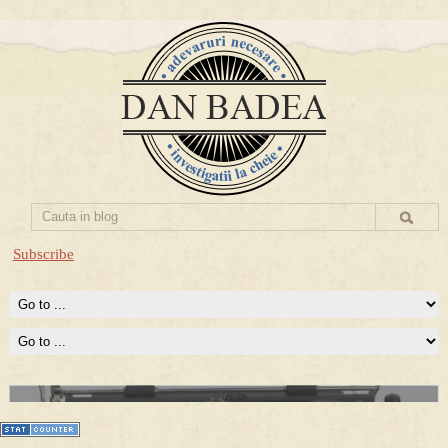
Subscribe
Prima mea carte publicata (Nemira)
Averea Presedintelui: prima lucrare despre controversatele
conturi secrete ale Securitatii.