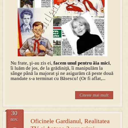
Nu frate, şi-au zis ei,
facem unul pentru ăia mici
,
îi luăm de jos, de la grădiniţă, îi manipulăm la
sânge până la majorat şi ne asigurăm că peste două
mandate s-a terminat cu Băsescu! (Or fi aflat,...
Citeste mai mult
30
nov.
Oficinele Gardianul, Realitatea