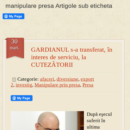
manipulare presa Artigole sub eticheta
PRESA
Permise pentru vânătoarea de porci în costume, cu gulere albe
30
mart.
GARDIANUL s-a transferat, în
interes de serviciu, la
CUTEZĂTORII
Categorie:
afaceri
,
diversiune
,
export
2
,
investig
,
Manipulare prin presa
,
Presa
După eşecul
suferit în
ultima