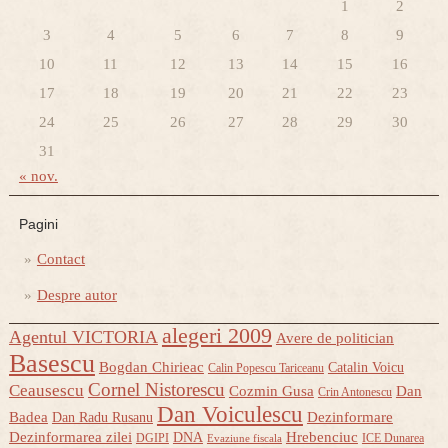
1
2
3
4
5
6
7
8
9
10
11
12
13
14
15
16
17
18
19
20
21
22
23
24
25
26
27
28
29
30
31
« nov.
Pagini
Contact
Despre autor
alegeri 2009
Agentul VICTORIA
Avere de politician
Basescu
Bogdan Chirieac
Catalin Voicu
Calin Popescu Tariceanu
Cornel Nistorescu
Ceausescu
Cozmin Gusa
Dan
Crin Antonescu
Dan Voiculescu
Badea
Dezinformare
Dan Radu Rusanu
Dezinformarea zilei
Hrebenciuc
DNA
DGIPI
ICE Dunarea
Evaziune fiscala