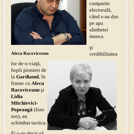
campanie
electorală,
când s-au dus
pe apa
sâmbetei
munca
şi
Alecu Racoviceanu
credibilitatea
lor de-o viaţă,
foştii pionieri de
la
Gardianul
, în
frunte cu
Alecu
Racoviceanu
şi
Lidia
Mitchievici-
Popeangă
(foto
sus), au
schimbat tactica.
Ei s-au decis să