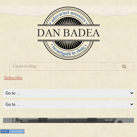
Subscribe
Prima mea carte publicata (Nemira)
Averea Presedintelui: prima lucrare despre controversatele
conturi secrete ale Securitatii.