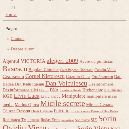
31
« nov.
Pagini
Contact
Despre autor
alegeri 2009
Agentul VICTORIA
Avere de politician
Basescu
Bogdan Chirieac
Catalin Voicu
Calin Popescu Tariceanu
Cornel Nistorescu
Ceausescu
Cozmin Gusa
Dan
Crin Antonescu
Dan Voiculescu
Badea
Dezinformare
Dan Radu Rusanu
Dezinformarea zilei
Hrebenciuc
DNA
DGIPI
ICE Dunarea
Evaziune fiscala
Liviu Luca
Manipulare
KGB
manipulare mass
Liviu Turcu
Micile secrete
media
Marius Oprea
Mircea Geoana
Patriciu
Odiseea Crescent
Omar Hayssam
proces Razvan Petrovici Dan Badea
Sorin
Realitatea Tv
Rudas Erno
SIE
Romania
Securitatea
Securitate
Ovidiu Vintu
Sorin Vintu
SRI