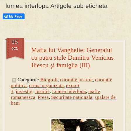
lumea interlopa Artigole sub eticheta
PRESA
Permise pentru vânătoarea de porci în costume, cu gulere albe
05
oct.
Mafia lui Vanghelie: Generalul
cu patru stele Dumitru Venicius
Iliescu şi famiglia (III)
Categorie:
Blogroll
,
coruptie justitie
,
coruptie
politica
,
crima organizata
,
export
3
,
investig
,
Justitie
,
Lumea interlopa
,
mafie
romaneasca
,
Presa
,
Securitate nationala
,
spalare de
bani