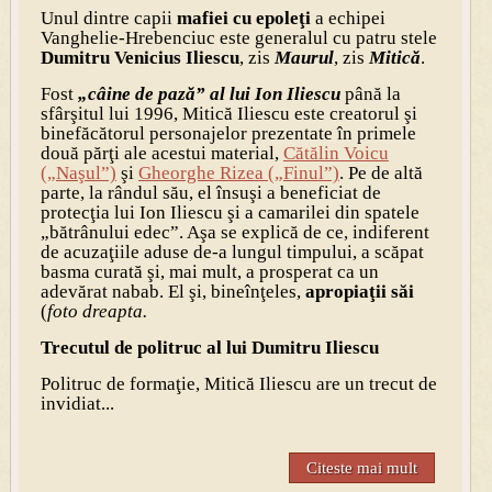
Unul dintre capii
mafiei cu epoleţi
a echipei
Vanghelie-Hrebenciuc este generalul cu patru stele
Dumitru
Venicius Iliescu
, zis
Maurul
, zis
Mitică
.
Fost
„câine de pază” al lui Ion Iliescu
până la
sfârşitul lui 1996, Mitică Iliescu este creatorul şi
binefăcătorul personajelor prezentate în primele
două părţi ale acestui material,
Cătălin Voicu
(„Naşul”)
şi
Gheorghe Rizea („Finul”)
. Pe de altă
parte, la rândul său, el însuşi a beneficiat de
protecţia lui Ion Iliescu şi a camarilei din spatele
„bătrânului edec”. Aşa se explică de ce, indiferent
de acuzaţiile aduse de-a lungul timpului, a scăpat
basma curată şi, mai mult, a prosperat ca un
adevărat nabab. El şi, bineînţeles,
apropiaţii săi
(
foto dreapta.
Trecutul de politruc al lui Dumitru Iliescu
Politruc de formaţie, Mitică Iliescu are un trecut de
invidiat...
Citeste mai mult