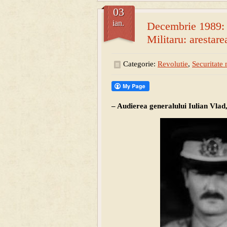
03
ian.
Decembrie 1989: U
Militaru: arestare
Categorie:
Revolutie
,
Securitate 
– Audierea generalului Iulian Vlad,