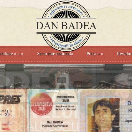
entitare
» »
»
Securitate nationala
Presa
»
»
Revolut