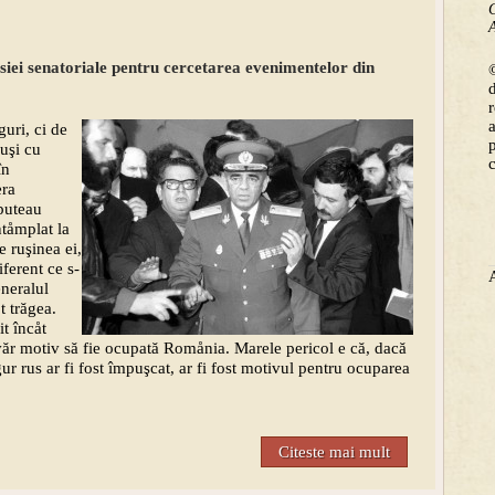
C
A
isiei senatoriale pentru cercetarea evenimentelor din
©
guri, ci de
ruşi cu
în
era
 puteau
tåmplat la
 ruşinea ei,
iferent ce s-
eneralul
t trăgea.
t încåt
adevăr motiv să fie ocupată Romånia. Marele pericol e că, dacă
gur rus ar fi fost împuşcat, ar fi fost motivul pentru ocuparea
Citeste mai mult