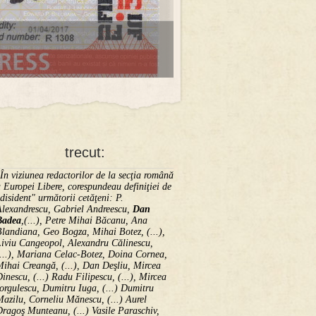
trecut:
În viziunea redactorilor de la secţia română
 Europei Libere, corespundeau definiţiei de
disident" următorii ce­tă­ţeni: P.
Alexandrescu, Gabriel Andreescu,
Dan
Badea
,(...), Petre Mihai Băcanu, Ana
landiana, Geo Bogza, Mihai Botez, (...),
Liviu Cangeopol, Alexandru Călinescu,
...), Mariana Celac-Botez, Doina Cornea,
ihai Creangă, (...), Dan Deşliu, Mircea
inescu, (...) Radu Filipescu, (...), Mircea
orgulescu, Dumitru Iuga, (...) Dumitru
azilu, Corneliu Mănescu, (...) Aurel
ragoş Munteanu, (...) Vasile Paraschiv,