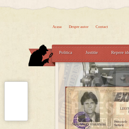
Acasa
Despre autor
Contact
Politica
Justitie
Repere id