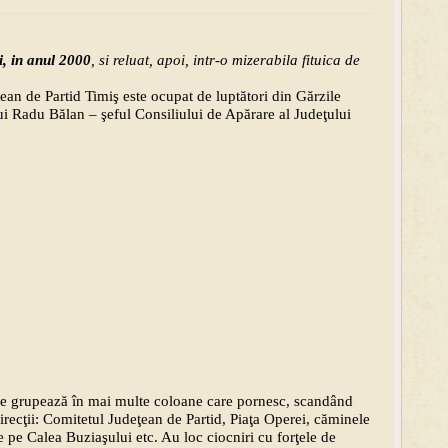
, in anul 2000
, si reluat, apoi, intr-o mizerabila fituica de
ean de Partid Timiş este ocupat de luptători din Gărzile
lui Radu Bălan – şeful Consiliului de Apărare al Judeţului
 se grupează în mai multe coloane care pornesc, scandând
direcţii: Comitetul Judeţean de Partid, Piaţa Operei, căminele
 pe Calea Buziaşului etc. Au loc ciocniri cu forţele de