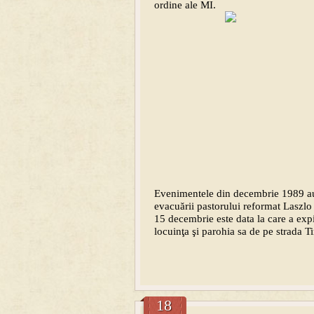
ordine ale MI.
Evenimentele din decembrie 1989 au 
evacuării pastorului reformat Laszl
15 decembrie
este data la care a exp
locuinţa şi parohia sa de pe strada T
18