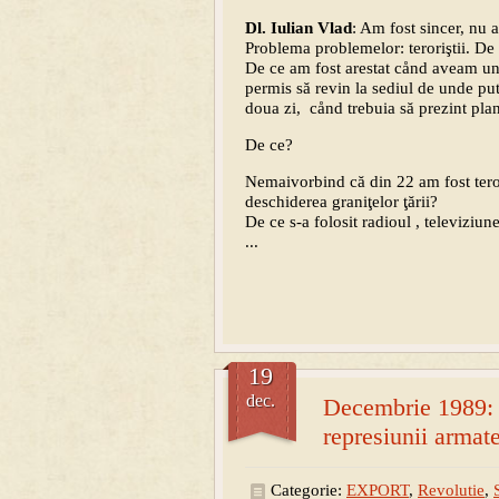
Dl. Iulian Vlad
: Am fost sincer, nu
Problema problemelor: teroriştii. De
De ce am fost arestat cånd aveam un 
permis să revin la sediul de unde pu
doua zi, cånd trebuia să prezint plan
De ce?
Nemaivorbind că din 22 am fost terori
deschiderea graniţelor ţării?
De ce s-a folosit radioul , televiziun
...
19
dec.
Decembrie 1989: C
represiunii armat
Categorie:
EXPORT
,
Revolutie
,