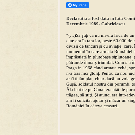
Declaratia a fost data in fata Com
Decembrie 1989- Gabrielescu
“(…)Să ştiţi că nu mi-era frică de un
cine era în ţara lor, peste 60.000 de 
divizii de tancuri şi cu aviaţie, care, 
momentul în care armata Romåniei 
împrăştiată în plutobaşe şiplutoane,
pătrunde înmarş triumfal. Cum s-a în
Praga în 1968 cånd armata cehă, spre
n-a tras nici glonţ. Pentru că noi, ind
ar fi întåmplat, chiar dacă nu voia g
Guşă, soldatul nostru din porumb, to
Ăla luat de pe Canal era atåt de porni
trăgea, să ştiţi. Şi atunci era într-
am fi solicitat ajutor şi măcar un sin
Romåniei în cåteva ceasuri...