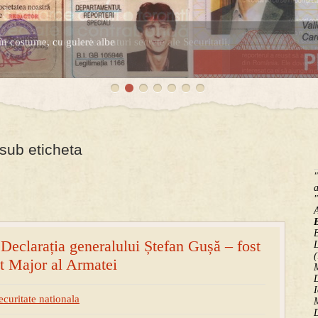
în costume, cu gulere albe
espre controversatele conturi secrete ale Securitatii.
 sub eticheta
"
a
"
B
eclarația generalului Ștefan Gușă – fost
(
at Major al Armatei
M
D
I
ecuritate nationala
M
D