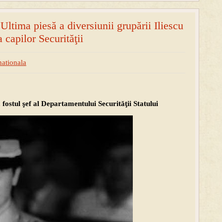
ltima piesă a diversiunii grupării Iliescu
a capilor Securităţii
nationala
 fostul şef al Departamentului Securităţii Statului