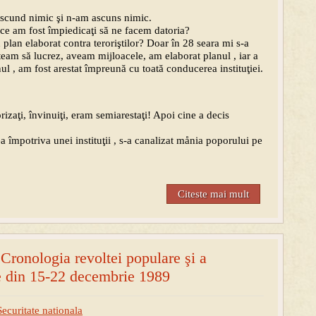
 ascund nimic şi n-am ascuns nimic.
 ce am fost împiedicaţi să ne facem datoria?
plan elaborat contra teroriştilor? Doar în 28 seara mi s-a
team să lucrez, aveam mijloacele, am elaborat planul , iar a
ul , am fost arestat împreună cu toată conducerea instituţiei.
zaţi, învinuiţi, eram semiarestaţi! Apoi cine a decis
ea împotriva unei instituţii , s-a canalizat månia poporului pe
Citeste mai mult
ronologia revoltei populare şi a
e din 15-22 decembrie 1989
Securitate nationala