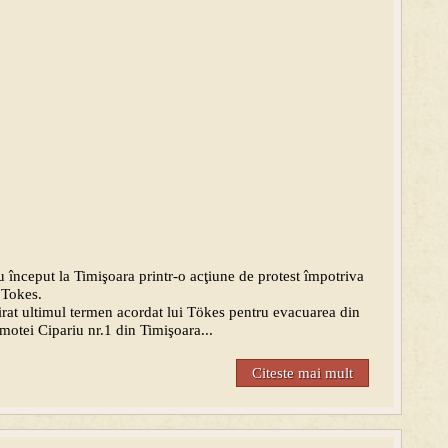
început la Timişoara printr-o acţiune de protest împotriva
o Tokes.
irat ultimul termen acordat lui Tökes pentru evacuarea din
imotei Cipariu nr.1 din Timişoara...
Citeste mai mult