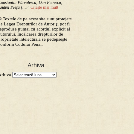
onstantin Pârvulescu, Dan Petrescu,
ndrei Pleşu (...)"
Citeşte mai mult
 Textele de pe acest site sunt protejate
de Legea Drepturilor de Autor şi pot fi
reproduse numai cu acordul explicit al
autorului. Încălcarea drepturilor de
proprietate intelectuală se pedepseşte
conform Codului Penal.
Arhiva
Arhiva