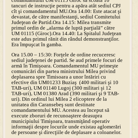
comandantului UM 01115 Giroc să scoată 10
tancuri de instrucţie pentru a apăra atåt sediul CPJ
cît şi comandamentul MU.
Ora 14.00: Este atacat şi
devastat, de către manifestanţi, sediul Comitetului
Judeţean de Partid.
Ora 14.15: Milea transmite
primul ordin de „alarma de luptă parţială” către
UM 01115 (Giroc).
Ora 14.40: La Spitalul Judeţean
este adus primul rănit din rândul demonstranţilor.
Era împuşcat în gamba.
Ora 15.00 – 15:30: Forţele de ordine recuceresc
sediul judeţenei de partid. Se aud primele focuri de
armă în Timişoara. Comandamentul MU primeşte
comunicări din partea ministrului Milea privind
deplasarea spre Timisoara a unor întăriri cu
efective din UM01233 Buziaş (400 militari şi 10
TAB-uri), UM 01140 Lugoj (300 militari şi 12
TAB-uri), UM 01380 Arad (390 militari şi 9 TAB-
uri). Din ordinul lui Milea 2 elicoptere de la
unitatea din Caransebeş sunt destinate
comandamentului MU. Acestea au început să
execute zboruri de recunoaştere deasupra
municipiului Timişoara, transmiţånd operativ
informaţii despre locurile unde existau aglomerări
de persoane şi direcţiile de deplasare a coloanelor.