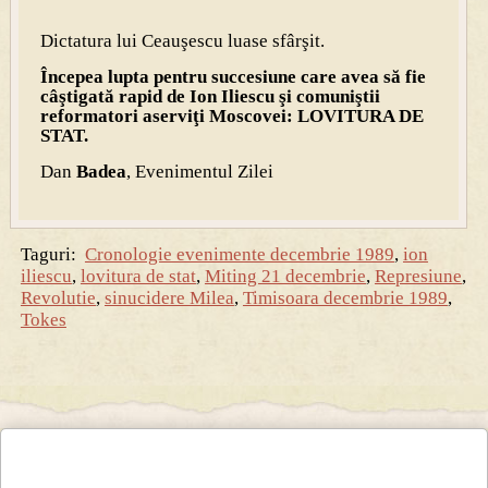
Dictatura lui Ceauşescu luase sfârşit.
Începea lupta pentru succesiune care avea să fie
câştigată rapid de Ion Iliescu şi comuniştii
reformatori aserviţi Moscovei: LOVITURA DE
STAT.
Dan
Badea
, Evenimentul Zilei
Taguri:
Cronologie evenimente decembrie 1989
,
ion
iliescu
,
lovitura de stat
,
Miting 21 decembrie
,
Represiune
,
Revolutie
,
sinucidere Milea
,
Timisoara decembrie 1989
,
Tokes