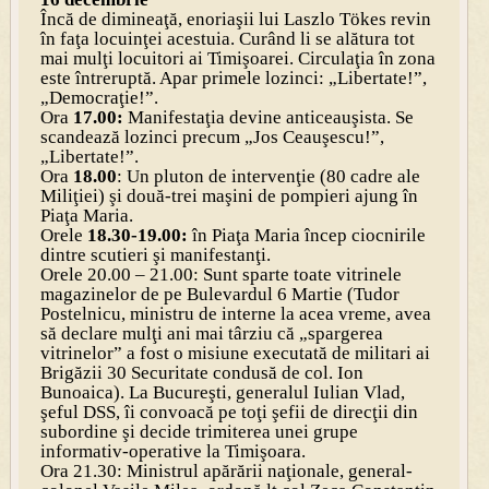
Încă de dimineaţă, enoriaşii lui Laszlo Tökes revin
în faţa locuinţei acestuia. Curând li se alătura tot
mai mulţi locuitori ai Timişoarei. Circulaţia în zona
este întreruptă. Apar primele lozinci: „Libertate!”,
„Democraţie!”.
Ora
17.00:
Manifestaţia devine anticeauşista. Se
scandează lozinci precum „Jos Ceauşescu!”,
„Libertate!”.
Ora
18.00
: Un pluton de intervenţie (80 cadre ale
Miliţiei) şi două-trei maşini de pompieri ajung în
Piaţa Maria.
Orele
18.30-19.00:
în Piaţa Maria încep ciocnirile
dintre scutieri şi manifestanţi.
Orele 20.00 – 21.00: Sunt sparte toate vitrinele
magazinelor de pe Bulevardul 6 Martie (Tudor
Postelnicu, ministru de interne la acea vreme, avea
să declare mulţi ani mai târziu că „spargerea
vitrinelor” a fost o misiune executată de militari ai
Brigăzii 30 Securitate condusă de col. Ion
Bunoaica). La Bucureşti, generalul Iulian Vlad,
şeful DSS, îi convoacă pe toţi şefii de direcţii din
subordine şi decide trimiterea unei grupe
informativ-operative la Timişoara.
Ora 21.30: Ministrul apărării naţionale, general-