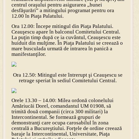
centrul oraşului pentru asigurarea „bunei
desfăşurări” a mitingului programat pentru ora
12.00 în Piaţa Palatului.
Ora 12.00: Începe mitingul din Piaţa Palatului.
Ceauşescu apare în balconul Comitetului Central.
La puţin timp după ce ia cuvântul, Ceauşescu este
huiduit din mulţime. În Piaţa Palatului se creează o
mare busculada urmată de intrarea în panică a
manifestanţilor.
Ora 12.50: Mitingul este întrerupt şi Ceauşescu se
retrage speriat în sediul Comitetului Central.
Orele 13.30 – 14.00: Milea ordonă colonelului
Amăriucăi Dorel, comandantul UM 01908, să
trimită două companii (circa 300 militari) la
Intercontinental. Se formează grupuri de
demonstranţi care ocupa carosabilul în zona
centrală a Bucureştiului. Forţele de ordine creează
baraje la Intercontinental, Universitate, Piaţa