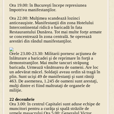
Ora 19.00: în Bucureşti începe represiunea
împotriva manifestanţilor.
Ora 22.00: Mulţimea scandează lozinci
anticeauşiste. Manifestanţii din zona Hotelului
Intercontinental ridică o baricadă în fata
Restaurantului Dunărea. Tot mai multe forţe armate
se concentrează în zona centrală. Se operează
arestări din rândul manifestanţilor.
Orele 23.00-23.30: Militarii pornesc acţiunea de
înlăturare a baricadei şi de reprimare în forţă a
demonstranţilor. Mai multe tancuri străpung
baricada. Urmează vânătoarea de oameni. Are loc
un adevărat măcel. Soldaţii aveau ordin să tragă în
plin. Sunt ucişi 49 de manifestanţi şi sunt răniţi
463. De asemenea, 1.245 de oameni sunt arestaţi,
mulţi dintre ei fiind maltrataţi de organele de
miliţie.
22 decembrie
Ora 3.00: în centrul Capitalei sunt aduse echipe de
muncitori pentru a curăţa şi spală străzile de
urmele masacrului.
Ora 5.00: Generalul Victor