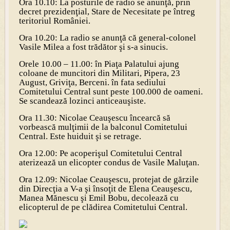
Ora 10.10: La posturile de radio se anunţă, prin
decret prezidenţial, Stare de Necesitate pe întreg
teritoriul României.
Ora 10.20: La radio se anunţă că general-colonel
Vasile Milea a fost trădător şi s-a sinucis.
Orele 10.00 – 11.00: în Piaţa Palatului ajung
coloane de muncitori din Militari, Pipera, 23
August, Griviţa, Berceni. în fata sediului
Comitetului Central sunt peste 100.000 de oameni.
Se scandează lozinci anticeauşiste.
Ora 11.30: Nicolae Ceauşescu încearcă să
vorbească mulţimii de la balconul Comitetului
Central. Este huiduit şi se retrage.
Ora 12.00: Pe acoperişul Comitetului Central
aterizează un elicopter condus de Vasile Maluţan.
O
ra 12.09: Nicolae Ceauşescu, protejat de gărzile
din Direcţia a V-a şi însoţit de Elena Ceauşescu,
Manea Mănescu şi Emil Bobu, decolează cu
elicopterul de pe clădirea Comitetului Central.