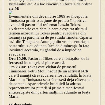
Buziaşului etc. Au loc ciocniri cu forţele de ordine
ale MI.
Evenimentele din decembrie 1989 au început la
Timişoara printr-o acţiune de protest împotriva
evacuării pastorului reformat Laszlo Tokes.
15 decembrie
este data la care a expirat ultimul
termen acordat lui Tökes pentru evacuarea din
locuinţa şi parohia sa de pe strada Timotei Cipariu
nr.1 din Timişoara. Anunţaţi din vreme, enoriaşii
pastorului s-au adunat, încă de dimineaţă, în faţa
locuinţei acestuia, cu gândul de a împiedica
evacuarea.
Ora 15.00
: Pastorul Tökes cere enoriaşilor, de la
fereastră locuinţei, să plece acasă.
Ora 23.00: Tökes este vizitat de primarul
Timişoarei, Petru Moţ, însoţit de un activist PCR
care îl anunţă că evacuarea a fost anulată. În Piaţa
Maria din Timişoara se strânseseră deja câteva sute
de oameni. Apar primele huiduieli la adresa
reprezentanţilor puterii şi primele manifestări
anticeauşiste din partea mulţimii adunate în Piaţa
Maria.
16 decembrie