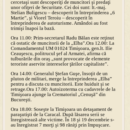
cercetaşi sunt descoperiţi de muncitori şi predaţi
unor ofiţeri de Securitate. Cei doi sunt: lt.-maj.
Stelian Buligescu – descoperit în întreprinderea „6
Martie”, şi Viorel Teroiu – descoperit în
întreprinderea de autoturisme. Amândoi au fost
trimişi înapoi la bază.
Ora 11.00: Prim-secretarul Radu Bălan este reţinut
că ostatic de muncitorii de la „Elba”.
Ora 12.00: La
Comandamentul UM 01024 Timişoara, gen.lt. Ilie
Ceauşescu, politrucul şef al Armatei, afirma că
tulburările din oraş „sunt provocate de elemente
teroriste aservite intereselor ţărilor capitaliste”.
Ora 14.00: Generalul Ştefan Guşe, însoţit de un
pluton de militari, merge la întreprinderea „Elba”
pentru a discuta cu muncitorii. Este huiduit şi se
retrage.
Ora 17.00: Autoizoterma cu cadavrele de la
Timişoara ajunge la Crematoriul „Cenuşă” din
Bucureşti.
Ora 18.00: Soseşte la Timişoara un detaşament de
paraşutişti de la Caracal. După lăsarea serii se
înregistrează alte victime. În 18 şi 19 decembrie s-
au înregistrat 7 morţi şi 98 răniţi prin împuşcare.