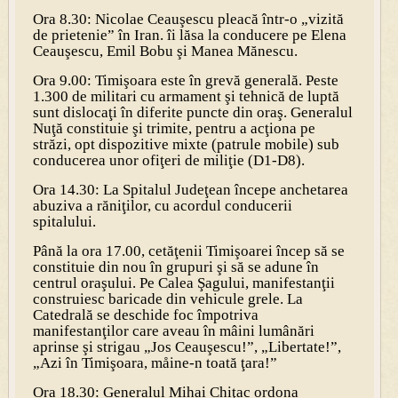
Ora 8.30: Nicolae Ceauşescu pleacă într-o „vizită
de prietenie” în Iran. îi lăsa la conducere pe Elena
Ceauşescu, Emil Bobu şi Manea Mănescu.
Ora 9.00: Timişoara este în grevă generală. Peste
1.300 de militari cu armament şi tehnică de luptă
sunt dislocaţi în diferite puncte din oraş. Generalul
Nuţă constituie şi trimite, pentru a acţiona pe
străzi, opt dispozitive mixte (patrule mobile) sub
conducerea unor ofiţeri de miliţie (D1-D8).
Ora 14.30: La Spitalul Judeţean începe anchetarea
abuziva a răniţilor, cu acordul conducerii
spitalului.
Până la ora 17.00, cetăţenii Timişoarei încep să se
constituie din nou în grupuri şi să se adune în
centrul oraşului. Pe Calea Şagului, manifestanţii
construiesc baricade din vehicule grele. La
Catedrală se deschide foc împotriva
manifestanţilor care aveau în mâini lumânări
aprinse şi strigau „Jos Ceauşescu!”, „Libertate!”,
„Azi în Timişoara, måine-n toată ţara!”
Ora 18.30: Generalul Mihai Chiţac ordona