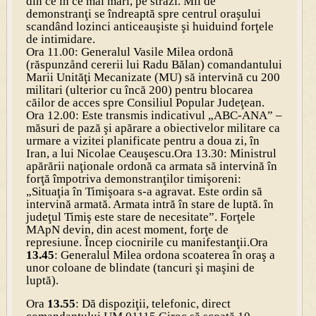
din ce în ce mai mari, pe străzi. Mii de
demonstranţi se îndreaptă spre centrul oraşului
scandând lozinci anticeauşiste şi huiduind forţele
de intimidare.
Ora 11.00: Generalul Vasile Milea ordonă
(răspunzånd cererii lui Radu Bălan) comandantului
Marii Unităţi Mecanizate (MU) să intervină cu 200
militari (ulterior cu încă 200) pentru blocarea
căilor de acces spre Consiliul Popular Judeţean.
Ora 12.00: Este transmis indicativul „ABC-ANA” –
măsuri de pază şi apărare a obiectivelor militare ca
urmare a vizitei planificate pentru a doua zi, în
Iran, a lui Nicolae Ceauşescu.
Ora 13.30: Ministrul
apărării naţionale ordonă ca armata să intervină în
forţă împotriva demonstranţilor timişoreni:
„Situaţia în Timişoara s-a agravat. Este ordin să
intervină armată. Armata intră în stare de luptă. în
judeţul Timiş este stare de necesitate”. Forţele
MApN devin, din acest moment, forţe de
represiune. Încep ciocnirile cu manifestanţii.
Ora
13.45
: Generalul Milea ordona scoaterea în oraş a
unor coloane de blindate (tancuri şi maşini de
luptă).
Ora
13.55
: Dă dispoziţii, telefonic, direct