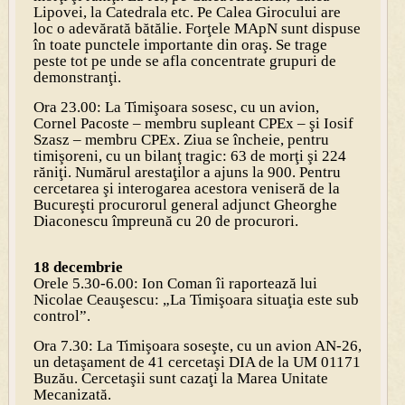
Lipovei, la Catedrala etc. Pe Calea Girocului are
loc o adevărată bătălie. Forţele MApN sunt dispuse
în toate punctele importante din oraş. Se trage
peste tot pe unde se afla concentrate grupuri de
demonstranţi.
Ora 23.00: La Timişoara sosesc, cu un avion,
Cornel Pacoste – membru supleant CPEx – şi Iosif
Szasz – membru CPEx. Ziua se încheie, pentru
timişoreni, cu un bilanţ tragic: 63 de morţi şi 224
răniţi. Numărul arestaţilor a ajuns la 900. Pentru
cercetarea şi interogarea acestora veniseră de la
Bucureşti procurorul general adjunct Gheorghe
Diaconescu împreună cu 20 de procurori.
18 decembrie
Orele 5.30-6.00: Ion Coman îi raportează lui
Nicolae Ceauşescu: „La Timişoara situaţia este sub
control”.
Ora 7.30: La Timişoara soseşte, cu un avion AN-26,
un detaşament de 41 cercetaşi DIA de la UM 01171
Buzău. Cercetaşii sunt cazaţi la Marea Unitate
Mecanizată.