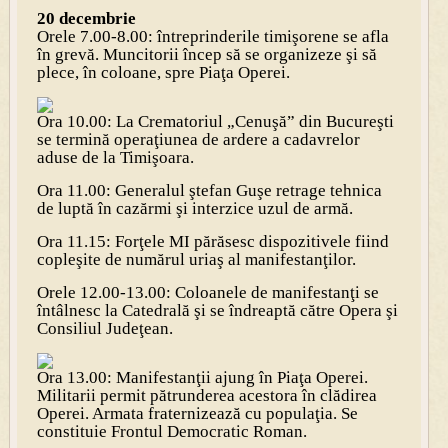
20 decembrie
Orele 7.00-8.00: întreprinderile timişorene se afla
în grevă. Muncitorii încep să se organizeze şi să
plece, în coloane, spre Piaţa Operei.
Ora 10.00: La Crematoriul „Cenuşă” din Bucureşti
se termină operaţiunea de ardere a cadavrelor
aduse de la Timişoara.
Ora 11.00: Generalul ştefan Guşe retrage tehnica
de luptă în cazărmi şi interzice uzul de armă.
Ora 11.15: Forţele MI părăsesc dispozitivele fiind
copleşite de numărul uriaş al manifestanţilor.
Orele 12.00-13.00: Coloanele de manifestanţi se
întâlnesc la Catedrală şi se îndreaptă către Opera şi
Consiliul Judeţean.
Ora 13.00: Manifestanţii ajung în Piaţa Operei.
Militarii permit pătrunderea acestora în clădirea
Operei. Armata fraternizează cu populaţia. Se
constituie Frontul Democratic Roman.