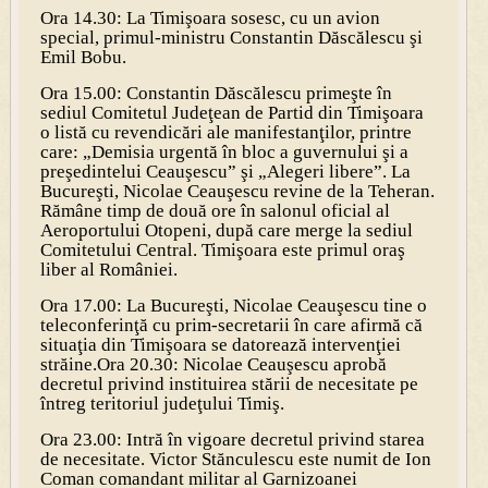
Ora 14.30: La Timişoara sosesc, cu un avion
special, primul-ministru Constantin Dăscălescu şi
Emil Bobu.
Ora 15.00: Constantin Dăscălescu primeşte în
sediul Comitetul Judeţean de Partid din Timişoara
o listă cu revendicări ale manifestanţilor, printre
care: „Demisia urgentă în bloc a guvernului şi a
preşedintelui Ceauşescu” şi „Alegeri libere”. La
Bucureşti, Nicolae Ceauşescu revine de la Teheran.
Rămâne timp de două ore în salonul oficial al
Aeroportului Otopeni, după care merge la sediul
Comitetului Central. Timişoara este primul oraş
liber al României.
Ora 17.00: La Bucureşti, Nicolae Ceauşescu tine o
teleconferinţă cu prim-secretarii în care afirmă că
situaţia din Timişoara se datorează intervenţiei
străine.
Ora 20.30: Nicolae Ceauşescu aprobă
decretul privind instituirea stării de necesitate pe
întreg teritoriul judeţului Timiş.
Ora 23.00: Intră în vigoare decretul privind starea
de necesitate. Victor Stănculescu este numit de Ion
Coman comandant militar al Garnizoanei