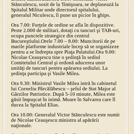
Stănculescu, sosit de la Timişoara, se deplasează la
Spitalul Militar unde directorul spitalului,
generalul Niculescu, îi pune un picior în ghips.
Ora 7.00: Forţele de ordine se afla în dispozitive.
Peste 2.000 de militari, dotaţi cu tancuri şi TAB-uri,
ocupa punctele strategice din centrul
Bucureştiului.
Orele 7.00 – 8.00: Muncitorii de pe
marile platforme industriale încep să se organizeze
pentru a se îndrepta spre Piaţa Palatului.
Ora 9.00:
Nicolae Ceauşescu tine o şedinţă în sediul
Comitetului Central şi ordonă aducerea unor
unităţi de tancuri pentru apărarea sediului. La
şedinţa participa şi Vasile Milea.
Ora 9.30: Ministrul Vasile Milea intră în cabinetul
lui Corneliu Pârcălăbescu – şeful de Stat Major al
Gărzilor Patriotice. După 5-10 minute, Milea este
găsit împuşcat în inimă. Moare în Salvarea care îl
ducea la Spitalul Elias.
Ora 10.00: Generalul Victor Stănculescu este numit
de Nicolae Ceauşescu ministru al apărării
naţionale.