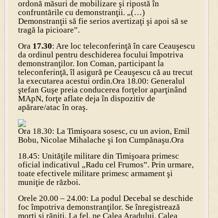
ordonă măsuri de mobilizare şi ripostă în
confruntările cu demonstranţii. „(…)
Demonstranţii să fie serios avertizaţi şi apoi să se
tragă la picioare”.
Ora
17.30
: Are loc teleconferinţă în care Ceauşescu
da ordinul pentru deschiderea focului împotriva
demonstranţilor. Ion Coman, participant la
teleconferinţă, îl asigură pe Ceauşescu că au trecut
la executarea acestui ordin.
Ora 18.00: Generalul
ştefan Guşe preia conducerea forţelor aparţinând
MApN, forţe aflate deja în dispozitiv de
apărare/atac în oraş.
Ora 18.30: La Timişoara sosesc, cu un avion, Emil
Bobu, Nicolae Mihalache şi Ion Cumpănaşu.
Ora
18.45: Unităţile militare din Timişoara primesc
oficial indicativul „Radu cel Frumos”. Prin urmare,
toate efectivele militare primesc armament şi
muniţie de război
.
Orele 20.00 – 24.00: La podul Decebal se deschide
foc împotriva demonstranţilor. Se înregistrează
morţi şi răniţi. La fel, pe Calea Aradului, Calea