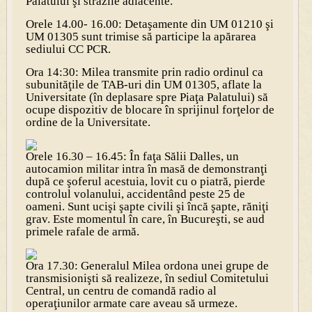
Palatului şi străzile adiacente.
Orele 14.00- 16.00: Detaşamente din UM 01210 şi
UM 01305 sunt trimise să participe la apărarea
sediului CC PCR.
Ora 14:30: Milea transmite prin radio ordinul ca
subunităţile de TAB-uri din UM 01305, aflate la
Universitate (în deplasare spre Piaţa Palatului) să
ocupe dispozitiv de blocare în sprijinul forţelor de
ordine de la Universitate.
Orele 16.30 – 16.45: În faţa Sălii Dalles, un
autocamion militar intra în masă de demonstranţi
după ce şoferul acestuia, lovit cu o piatră, pierde
controlul volanului, accidentând peste 25 de
oameni. Sunt ucişi şapte civili şi încă şapte, răniţi
grav. Este momentul în care, în Bucureşti, se aud
primele rafale de armă.
Ora 17.30: Generalul Milea ordona unei grupe de
transmisionişti să realizeze, în sediul Comitetului
Central, un centru de comandă radio al
operaţiunilor armate care aveau să urmeze.