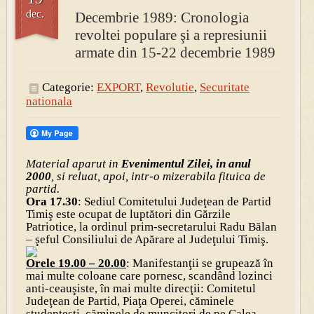
dec.
Decembrie 1989: Cronologia
revoltei populare şi a represiunii
PRESA
Permise pentru vânătoarea de porci în costume, cu gulere albe
armate din 15-22 decembrie 1989
Categorie:
EXPORT
,
Revolutie
,
Securitate
nationala
Material aparut in
Evenimentul Zilei, in anul
2000
, si reluat, apoi, intr-o mizerabila fituica de
partid.
Ora 17.30
: Sediul Comitetului Judeţean de Partid
Timiş este ocupat de luptători din Gărzile
Patriotice, la ordinul prim-secretarului Radu Bălan
– şeful Consiliului de Apărare al Judeţului Timiş.
Orele 19.00 – 20.00
: Manifestanţii se grupează în
mai multe coloane care pornesc, scandând lozinci
anti-ceauşiste, în mai multe direcţii: Comitetul
Judeţean de Partid, Piaţa Operei, căminele
studenţeşti, căminele de muncitori de pe Calea