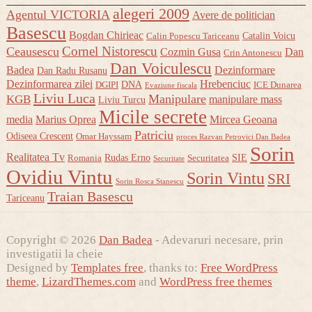
alegeri 2009
Agentul VICTORIA
Avere de politician
Basescu
Bogdan Chirieac
Catalin Voicu
Calin Popescu Tariceanu
Cornel Nistorescu
Ceausescu
Cozmin Gusa
Dan
Crin Antonescu
Dan Voiculescu
Badea
Dezinformare
Dan Radu Rusanu
Dezinformarea zilei
Hrebenciuc
DNA
DGIPI
ICE Dunarea
Evaziune fiscala
Liviu Luca
Manipulare
KGB
manipulare mass
Liviu Turcu
Micile secrete
media
Marius Oprea
Mircea Geoana
Patriciu
Odiseea Crescent
Omar Hayssam
proces Razvan Petrovici Dan Badea
Sorin
Realitatea Tv
Rudas Erno
SIE
Romania
Securitatea
Securitate
Ovidiu Vintu
Sorin Vintu
SRI
Sorin Rosca Stanescu
Traian Basescu
Tariceanu
Copyright © 2026
Dan Badea
- Adevaruri necesare, prin
investigatii la cheie
Designed by
Templates free
, thanks to:
Free WordPress
theme
,
LizardThemes.com
and
WordPress free themes