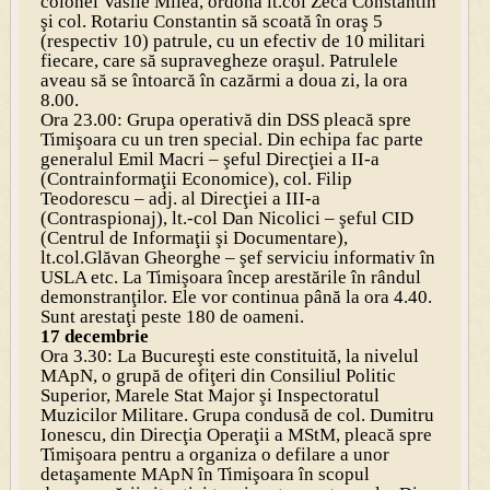
colonel Vasile Milea, ordonă lt.col Zeca Constantin
şi col. Rotariu Constantin să scoată în oraş 5
(respectiv 10) patrule, cu un efectiv de 10 militari
fiecare, care să supravegheze oraşul. Patrulele
aveau să se întoarcă în cazărmi a doua zi, la ora
8.00.
Ora 23.00: Grupa operativă din DSS pleacă spre
Timişoara cu un tren special. Din echipa fac parte
generalul Emil Macri – şeful Direcţiei a II-a
(Contrainformaţii Economice), col. Filip
Teodorescu – adj. al Direcţiei a III-a
(Contraspionaj), lt.-col Dan Nicolici – şeful CID
(Centrul de Informaţii şi Documentare),
lt.col.Glăvan Gheorghe – şef serviciu informativ în
USLA etc. La Timişoara încep arestările în rândul
demonstranţilor. Ele vor continua până la ora 4.40.
Sunt arestaţi peste 180 de oameni.
17 decembrie
Ora 3.30: La Bucureşti este constituită, la nivelul
MApN, o grupă de ofiţeri din Consiliul Politic
Superior, Marele Stat Major şi Inspectoratul
Muzicilor Militare. Grupa condusă de col. Dumitru
Ionescu, din Direcţia Operaţii a MStM, pleacă spre
Timişoara pentru a organiza o defilare a unor
detaşamente MApN în Timişoara în scopul