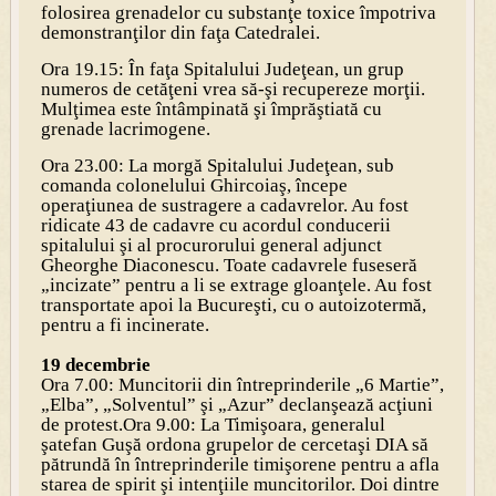
folosirea grenadelor cu substanţe toxice împotriva
demonstranţilor din faţa Catedralei.
Ora 19.15: În faţa Spitalului Judeţean, un grup
numeros de cetăţeni vrea să-şi recupereze morţii.
Mulţimea este întâmpinată şi împrăştiată cu
grenade lacrimogene.
Ora 23.00: La morgă Spitalului Judeţean, sub
comanda colonelului Ghircoiaş, începe
operaţiunea de sustragere a cadavrelor. Au fost
ridicate 43 de cadavre cu acordul conducerii
spitalului şi al procurorului general adjunct
Gheorghe Diaconescu. Toate cadavrele fuseseră
„incizate” pentru a li se extrage gloanţele. Au fost
transportate apoi la Bucureşti, cu o autoizotermă,
pentru a fi incinerate.
19 decembrie
Ora 7.00: Muncitorii din întreprinderile „6 Martie”,
„Elba”, „Solventul” şi „Azur” declanşează acţiuni
de protest.
Ora 9.00: La Timişoara, generalul
şatefan Guşă ordona grupelor de cercetaşi DIA să
pătrundă în întreprinderile timişorene pentru a afla
starea de spirit şi intenţiile muncitorilor. Doi dintre