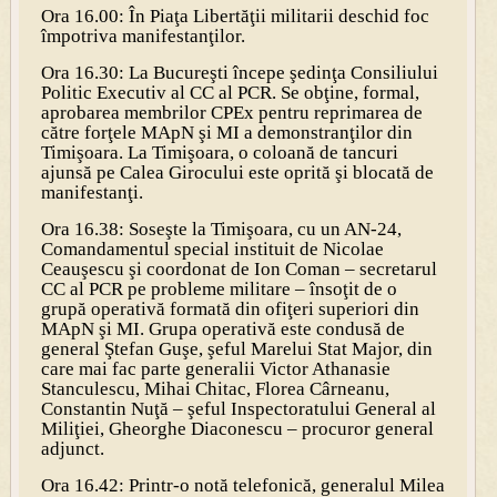
Ora 16.00: În Piaţa Libertăţii militarii deschid foc
împotriva manifestanţilor.
Ora 16.30: La Bucureşti începe şedinţa Consiliului
Politic Executiv al CC al PCR. Se obţine, formal,
aprobarea membrilor CPEx pentru reprimarea de
către forţele MApN şi MI a demonstranţilor din
Timişoara. La Timişoara, o coloană de tancuri
ajunsă pe Calea Girocului este oprită şi blocată de
manifestanţi.
Ora 16.38: Soseşte la Timişoara, cu un AN-24,
Comandamentul special instituit de Nicolae
Ceauşescu şi coordonat de Ion Coman – secretarul
CC al PCR pe probleme militare – însoţit de o
grupă operativă formată din ofiţeri superiori din
MApN şi MI. Grupa operativă este condusă de
general Ştefan Guşe, şeful Marelui Stat Major, din
care mai fac parte generalii Victor Athanasie
Stanculescu, Mihai Chitac, Florea Cârneanu,
Constantin Nuţă – şeful Inspectoratului General al
Miliţiei, Gheorghe Diaconescu – procuror general
adjunct.
Ora 16.42: Printr-o notă telefonică, generalul Milea