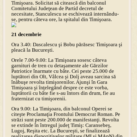
Timişoara. Solicitat să citească din balconul
Comitetului Judeţean de Partid decretul de
necesitate, Stanculescu se eschivează internându-
se, pentru câteva ore, la spitalul din Timişoara.
21 decembrie
Ora 3.40: Dascalescu şi Bobu părăsesc Timişoara şi
pleacă la Bucureşti.
Orele 7.00-9.00: La Timişoara sosesc câteva
garnituri de tren cu detaşamente ale Gărzilor
Patriotice înarmate cu bâte. Cei peste 25.000 de
luptători din Olt, Vâlcea şi Dolj aveau sarcina să
înăbuşe revolta timişorenilor. Ajunşi în Gara
Timişoara şi înţelegând despre ce este vorba,
luptătorii cu bâte fie s-au întors din drum, fie au
fraternizat cu timişorenii.
Ora 9.00: La Timişoara, din balconul Operei se
citeşte Proclamaţia Frontului Democrat Roman. Pe
străzi sunt peste 200.000 de manifestanţi. Revolta
se extinde în întregul judeţ Timiş: Caransebeş,
Lugoj, Reşita etc. La Bucureşti, se finalizează
realizarea dispozitivelor militare (MI şi MApN) din