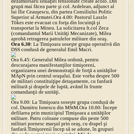
dezamorsării situaţiei tensionate create acolo. Din
grupă mai făcea parte şi col. Ardelean, adjunct al
lui Ilie Ceauşescu, din partea Consiliului Politic
Superior al Armatei.
Ora 4.00: Pastorul Laszlo
Tökes este evacuat cu forţa din locuinţă şi
transportat la Mineu. La solicitarea lt.col Zeca
(comandantul Marii Unităţi Mecanizate), Milea
aprobă retragerea patrulelor militare din oraş.
Ora 6.30
: La Timişoara soseşte grupa operativă din
DSS condusă de generalul Emil Macri.
Ora 6.45: Generalul Milea ordonă, pentru
descurajarea manifestanţilor timişoreni,
organizarea unei demonstraţii de forţă a unităţilor
MApN prin centrul oraşului. Este vorba despre 500
de militari constituiţipe detaşamente, cu fanfară
militară şi drapele de luptă, avånd în frunte
comandanţii de unităţi.
Ora 9.00: La Timişoara soseşte grupa condusă de
col. Dumitru Ionescu din MStM.
Ora 10.00: Începe
defilarea prin municipiul Timişoara a unităţilor
militare. Patru coloane compuse din peste 500
militari pornesc marşul prin oraş, cu drapel şi
fanfară.
Timişorenii încep să se adune, în grupuri