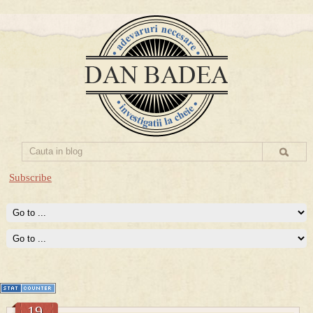
Subscribe
Prima mea carte publicata (Nemira)
Averea Presedintelui: prima lucrare despre controversatele
conturi secrete ale Securitatii.
19