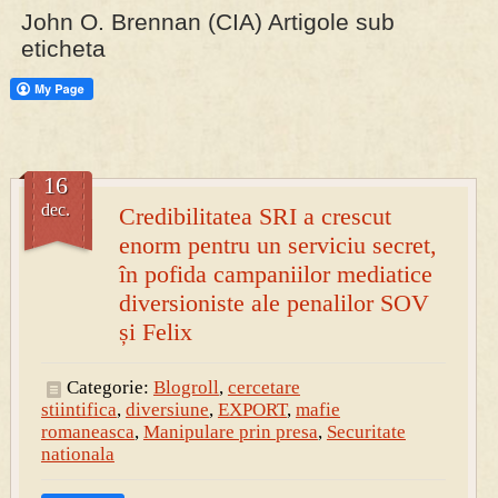
John O. Brennan (CIA) Artigole sub
eticheta
PRESA
Permise pentru vânătoarea de porci în costume, cu gulere albe
16
dec.
Credibilitatea SRI a crescut
enorm pentru un serviciu secret,
în pofida campaniilor mediatice
diversioniste ale penalilor SOV
și Felix
Categorie:
Blogroll
,
cercetare
stiintifica
,
diversiune
,
EXPORT
,
mafie
romaneasca
,
Manipulare prin presa
,
Securitate
nationala