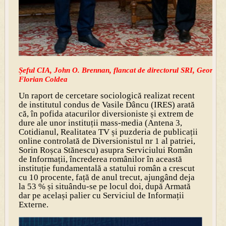
Șeful CIA, John O. Brennan, flancat de directorul SRI, George M
Florian Coldea
Un raport de cercetare sociologică realizat recent
de institutul condus de Vasile Dâncu (IRES) arată
că, în pofida atacurilor diversioniste și extrem de
dure ale unor instituții mass-media (Antena 3,
Cotidianul, Realitatea TV și puzderia de publicații
online controlată de Diversionistul nr 1 al patriei,
Sorin Roșca Stănescu) asupra Serviciului Român
de Informații, încrederea românilor în această
instituție fundamentală a statului român a crescut
cu 10 procente, față de anul trecut, ajungând deja
la 53 % și situându-se pe locul doi, după Armată
dar pe același palier cu Serviciul de Informații
Externe.