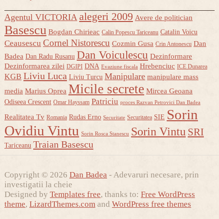
alegeri 2009
Agentul VICTORIA
Avere de politician
Basescu
Bogdan Chirieac
Catalin Voicu
Calin Popescu Tariceanu
Cornel Nistorescu
Ceausescu
Cozmin Gusa
Dan
Crin Antonescu
Dan Voiculescu
Badea
Dezinformare
Dan Radu Rusanu
Dezinformarea zilei
Hrebenciuc
DNA
DGIPI
ICE Dunarea
Evaziune fiscala
Liviu Luca
Manipulare
KGB
manipulare mass
Liviu Turcu
Micile secrete
media
Marius Oprea
Mircea Geoana
Patriciu
Odiseea Crescent
Omar Hayssam
proces Razvan Petrovici Dan Badea
Sorin
Realitatea Tv
Rudas Erno
SIE
Romania
Securitatea
Securitate
Ovidiu Vintu
Sorin Vintu
SRI
Sorin Rosca Stanescu
Traian Basescu
Tariceanu
Copyright © 2026
Dan Badea
- Adevaruri necesare, prin
investigatii la cheie
Designed by
Templates free
, thanks to:
Free WordPress
theme
,
LizardThemes.com
and
WordPress free themes