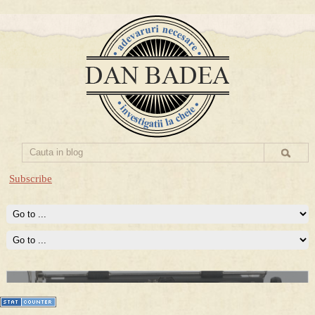
Subscribe
Prima mea carte publicata (Nemira)
Averea Presedintelui: prima lucrare despre controversatele
conturi secrete ale Securitatii.