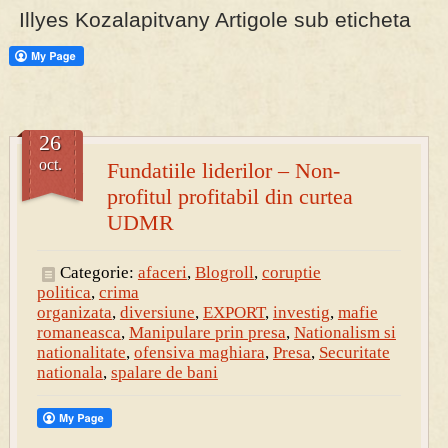
Illyes Kozalapitvany Artigole sub eticheta
PRESA
Permise pentru vânătoarea de porci în costume, cu gulere albe
26
oct.
Fundatiile liderilor – Non-
profitul profitabil din curtea
UDMR
Categorie:
afaceri
,
Blogroll
,
coruptie
politica
,
crima
organizata
,
diversiune
,
EXPORT
,
investig
,
mafie
romaneasca
,
Manipulare prin presa
,
Nationalism si
nationalitate
,
ofensiva maghiara
,
Presa
,
Securitate
nationala
,
spalare de bani