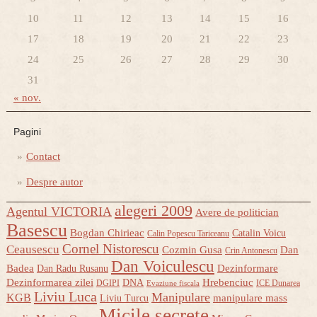
10
11
12
13
14
15
16
17
18
19
20
21
22
23
24
25
26
27
28
29
30
31
« nov.
Pagini
Contact
Despre autor
alegeri 2009
Agentul VICTORIA
Avere de politician
Basescu
Bogdan Chirieac
Catalin Voicu
Calin Popescu Tariceanu
Cornel Nistorescu
Ceausescu
Cozmin Gusa
Dan
Crin Antonescu
Dan Voiculescu
Badea
Dezinformare
Dan Radu Rusanu
Dezinformarea zilei
Hrebenciuc
DNA
DGIPI
ICE Dunarea
Evaziune fiscala
Liviu Luca
Manipulare
KGB
manipulare mass
Liviu Turcu
Micile secrete