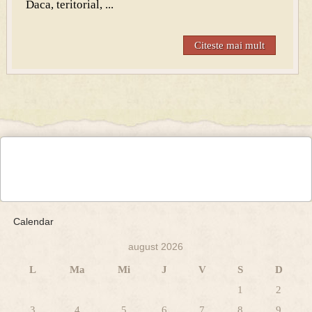
Daca, teritorial, ...
Citeste mai mult
Calendar
august 2026
L
Ma
Mi
J
V
S
D
1
2
3
4
5
6
7
8
9