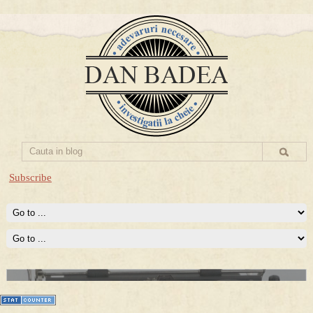
Subscribe
Prima mea carte publicata (Nemira)
Averea Presedintelui: prima lucrare despre controversatele
conturi secrete ale Securitatii.