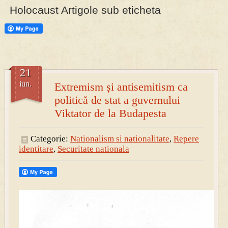
Holocaust Artigole sub eticheta
PRESA
Permise pentru vânătoarea de porci în costume, cu gulere albe
21
iun.
Extremism și antisemitism ca
politică de stat a guvernului
Viktator de la Budapesta
Categorie:
Nationalism si nationalitate
,
Repere
identitare
,
Securitate nationala