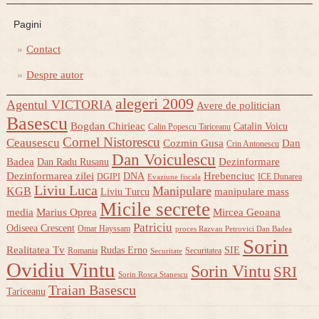
Pagini
Contact
Despre autor
alegeri 2009
Agentul VICTORIA
Avere de politician
Basescu
Bogdan Chirieac
Catalin Voicu
Calin Popescu Tariceanu
Cornel Nistorescu
Ceausescu
Cozmin Gusa
Dan
Crin Antonescu
Dan Voiculescu
Badea
Dezinformare
Dan Radu Rusanu
Dezinformarea zilei
Hrebenciuc
DNA
DGIPI
ICE Dunarea
Evaziune fiscala
Liviu Luca
Manipulare
KGB
manipulare mass
Liviu Turcu
Micile secrete
media
Marius Oprea
Mircea Geoana
Patriciu
Odiseea Crescent
Omar Hayssam
proces Razvan Petrovici Dan Badea
Sorin
Realitatea Tv
Rudas Erno
SIE
Romania
Securitatea
Securitate
Ovidiu Vintu
Sorin Vintu
SRI
Sorin Rosca Stanescu
Traian Basescu
Tariceanu