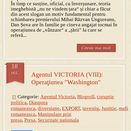
În timp ce susține, oficial, cu înverșunare, teoria
imeghebistă „nu ne vindem țara“ și chiar a făcut
din acest slogan un motiv fundamental pentru
schimbarea premierului Mihai Răzvan Ungureanu,
Dan Șova are în familie pe cineva angajat tocmai în
operațiunea de „vânzare“ a „țării” la care se
referă...
Citeste mai mult
18
oct.
Agentul VICTORIA (VIII):
Operaţiunea "Washington"
Categorie:
Agentul Victoria
,
Blogroll
,
coruptie
politica
,
Diaspora
romaneasca
,
diversiune
,
EXPORT
,
investig
,
Justitie
,
mafie
romaneasca
,
Manipulare prin
presa
,
Presa
,
Securitate nationala