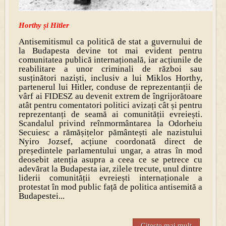
Horthy și Hitler
Antisemitismul ca politică de stat a guvernului de
la Budapesta devine tot mai evident pentru
comunitatea publică internațio­nală, iar acțiunile de
reabilitare a unor criminali de război sau
susținători naziști, inclusiv a lui Miklos Horthy,
partenerul lui Hitler, conduse de reprezentanții de
vârf ai FIDESZ au devenit extrem de îngrijorătoare
atât pentru comentatori politici avizați cât și pentru
reprezentanți de seamă ai comunității evreiești.
Scandalul privind reînmormân­tarea la Odorheiu
Secuiesc a rămășițelor pământești ale nazistului
Nyiro Jozsef, acțiune coordonată direct de
președintele parla­mentului ungar, a atras în mod
deosebit atenția asupra a ceea ce se petrece cu
adevărat la Budapesta iar, zilele trecute, unul dintre
liderii comunității evreiești internaționale a
protestat în mod public față de politica antisemită a
Budapestei...
Citeste mai mult