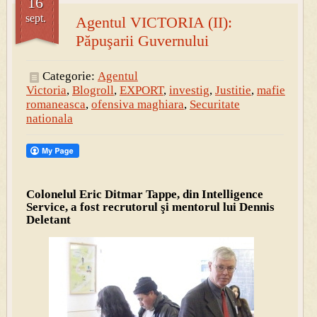
16
sept.
Agentul VICTORIA (II):
Păpuşarii Guvernului
Categorie:
Agentul
Victoria
,
Blogroll
,
EXPORT
,
investig
,
Justitie
,
mafie
romaneasca
,
ofensiva maghiara
,
Securitate
nationala
Colonelul Eric Ditmar Tappe, din Intelligence
Service, a fost recrutorul şi mentorul lui Dennis
Deletant