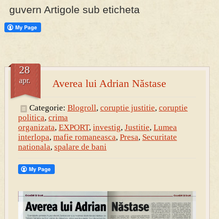
guvern Artigole sub eticheta
PRESA
Permise pentru vânătoarea de porci în costume, cu gulere albe
28
apr.
Averea lui Adrian Năstase
Categorie:
Blogroll
,
coruptie justitie
,
coruptie
politica
,
crima
organizata
,
EXPORT
,
investig
,
Justitie
,
Lumea
interlopa
,
mafie romaneasca
,
Presa
,
Securitate
nationala
,
spalare de bani