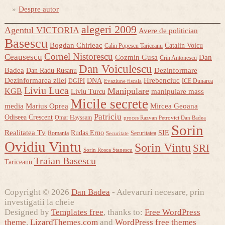
Despre autor
alegeri 2009
Agentul VICTORIA
Avere de politician
Basescu
Bogdan Chirieac
Catalin Voicu
Calin Popescu Tariceanu
Cornel Nistorescu
Ceausescu
Cozmin Gusa
Dan
Crin Antonescu
Dan Voiculescu
Badea
Dezinformare
Dan Radu Rusanu
Dezinformarea zilei
Hrebenciuc
DNA
DGIPI
ICE Dunarea
Evaziune fiscala
Liviu Luca
Manipulare
KGB
manipulare mass
Liviu Turcu
Micile secrete
media
Marius Oprea
Mircea Geoana
Patriciu
Odiseea Crescent
Omar Hayssam
proces Razvan Petrovici Dan Badea
Sorin
Realitatea Tv
Rudas Erno
SIE
Romania
Securitatea
Securitate
Ovidiu Vintu
Sorin Vintu
SRI
Sorin Rosca Stanescu
Traian Basescu
Tariceanu
Copyright © 2026
Dan Badea
- Adevaruri necesare, prin
investigatii la cheie
Designed by
Templates free
, thanks to:
Free WordPress
theme
,
LizardThemes.com
and
WordPress free themes