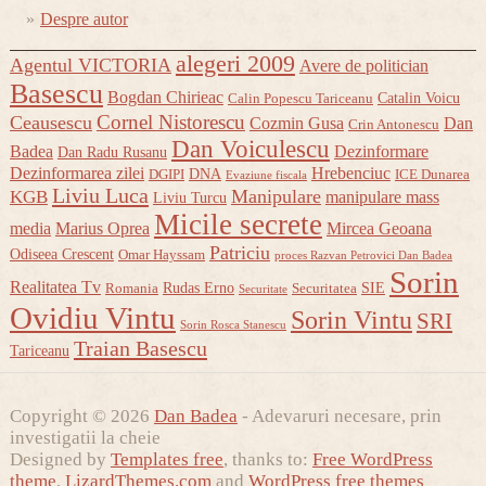
Despre autor
alegeri 2009
Agentul VICTORIA
Avere de politician
Basescu
Bogdan Chirieac
Catalin Voicu
Calin Popescu Tariceanu
Cornel Nistorescu
Ceausescu
Cozmin Gusa
Dan
Crin Antonescu
Dan Voiculescu
Badea
Dezinformare
Dan Radu Rusanu
Dezinformarea zilei
Hrebenciuc
DNA
DGIPI
ICE Dunarea
Evaziune fiscala
Liviu Luca
Manipulare
KGB
manipulare mass
Liviu Turcu
Micile secrete
media
Marius Oprea
Mircea Geoana
Patriciu
Odiseea Crescent
Omar Hayssam
proces Razvan Petrovici Dan Badea
Sorin
Realitatea Tv
Rudas Erno
SIE
Romania
Securitatea
Securitate
Ovidiu Vintu
Sorin Vintu
SRI
Sorin Rosca Stanescu
Traian Basescu
Tariceanu
Copyright © 2026
Dan Badea
- Adevaruri necesare, prin
investigatii la cheie
Designed by
Templates free
, thanks to:
Free WordPress
theme
,
LizardThemes.com
and
WordPress free themes