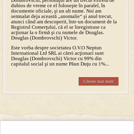
Dombrovschi, personajul are un trecut extrem de
dubios de vreme ce el foloseşte în paralel, în
documente oficiale, şi un alt nume. Noi am
semnalat deja această „anomalie“ şi anul trecut,
atunci când am descoperit, într-un document de la
Registrul Comerţului, că el se înregistrase ca
acţionar la o firmă şi cu numele de Douglas.
Douglas (Dombrovschi) Victor.
Este vorba despre societatea O.V.O Neptun
International Ltd SRL ai cărei acţionari sunt
Douglas (Dombrovschi) Victor cu 99% din
capitalul social şi un nume Păun Duţu cu 1%...
Citeste mai mult