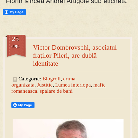
Florin Mircea Andrei Artigole sub eticheta
PRESA
Permise pentru vânătoarea de porci în costume, cu gulere albe
25
aug.
Victor Dombrovschi, asociatul
fraţilor Pileri, are dublă
identitate
Categorie:
Blogroll
,
crima
organizata
,
Justitie
,
Lumea interlopa
,
mafie
romaneasca
,
spalare de bani