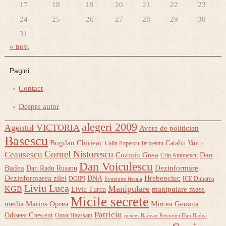
17
18
19
20
21
22
23
24
25
26
27
28
29
30
31
« nov.
Pagini
Contact
Despre autor
alegeri 2009
Agentul VICTORIA
Avere de politician
Basescu
Bogdan Chirieac
Catalin Voicu
Calin Popescu Tariceanu
Cornel Nistorescu
Ceausescu
Cozmin Gusa
Dan
Crin Antonescu
Dan Voiculescu
Badea
Dezinformare
Dan Radu Rusanu
Dezinformarea zilei
Hrebenciuc
DNA
DGIPI
ICE Dunarea
Evaziune fiscala
Liviu Luca
Manipulare
KGB
manipulare mass
Liviu Turcu
Micile secrete
media
Marius Oprea
Mircea Geoana
Patriciu
Odiseea Crescent
Omar Hayssam
proces Razvan Petrovici Dan Badea