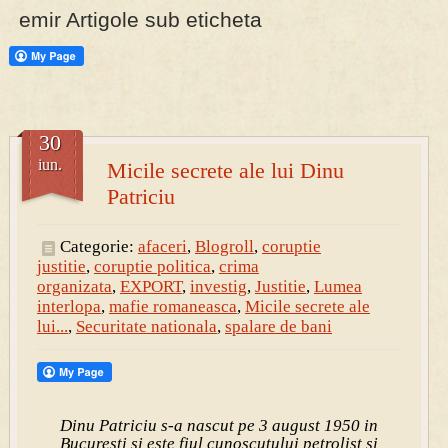
emir Artigole sub eticheta
30
iun.
Micile secrete ale lui Dinu
Patriciu
Categorie:
afaceri
,
Blogroll
,
coruptie
justitie
,
coruptie politica
,
crima
organizata
,
EXPORT
,
investig
,
Justitie
,
Lumea
interlopa
,
mafie romaneasca
,
Micile secrete ale
lui...
,
Securitate nationala
,
spalare de bani
Dinu Patriciu s-a nascut pe 3 august 1950 in
Bucuresti si este fiul cunoscutului petrolist si