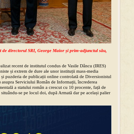
 de directorul SRI, George Maior și prim-adjunctul său,
ealizat recent de institutul condus de Vasile Dâncu (IRES)
oniste și extrem de dure ale unor instituții mass-media
și puzderia de publicații online controlată de Diversionistul
u) asupra Serviciului Român de Informații, încrederea
mentală a statului român a crescut cu 10 procente, față de
 situându-se pe locul doi, după Armată dar pe același palier