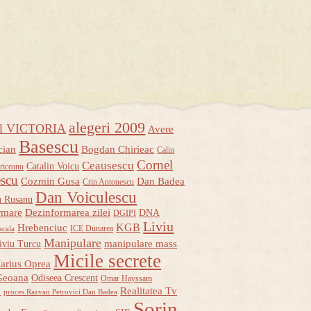
alegeri 2009
ul VICTORIA
Avere
Basescu
cian
Bogdan Chirieac
Calin
Cornel
Ceausescu
Catalin Voicu
riceanu
escu
Cozmin Gusa
Dan Badea
Crin Antonescu
Dan Voiculescu
u Rusanu
rmare
Dezinformarea zilei
DNA
DGIPI
Liviu
KGB
Hrebenciuc
ICE Dunarea
scala
Manipulare
manipulare mass
iviu Turcu
Micile secrete
arius Oprea
Geoana
Odiseea Crescent
Omar Hayssam
u
Realitatea Tv
proces Razvan Petrovici Dan Badea
Sorin