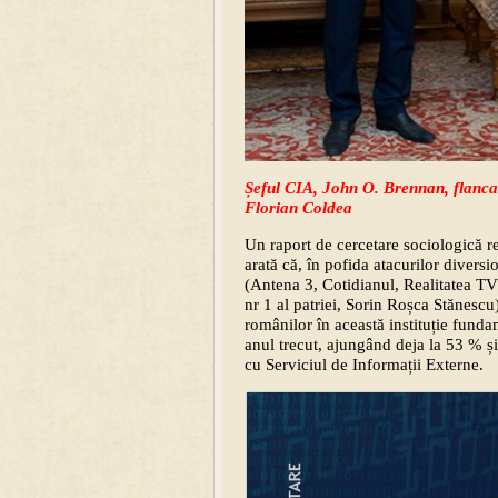
Șeful CIA, John O. Brennan, flancat
Florian Coldea
Un raport de cercetare sociologică r
arată că, în pofida atacurilor diversi
(Antena 3, Cotidianul, Realitatea TV 
nr 1 al patriei, Sorin Roșca Stănesc
românilor în această instituție funda
anul trecut, ajungând deja la 53 % și
cu Serviciul de Informații Externe.