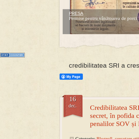
PRESA
Prima mea carte publicata (Nemira)
Permise pentru vânătoarea de porci 
Averea Presedintelui: prima lucrare d
1
2
3
4
5
6
7
credibilitatea SRI a cre
16
dec.
Credibilitatea SR
secret, în pofida 
penalilor SOV și 
Categorie:
Blogroll
,
cercetare stii