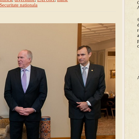
C
Securitate nationala
A
©