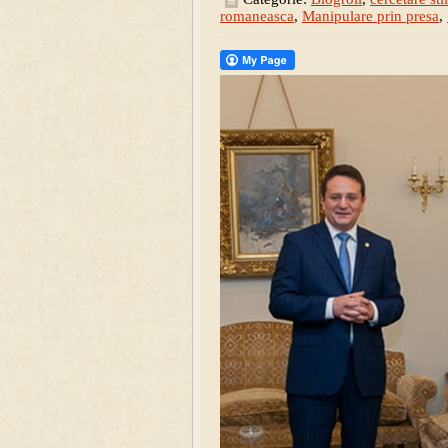
romaneasca
,
Manipulare prin presa
,