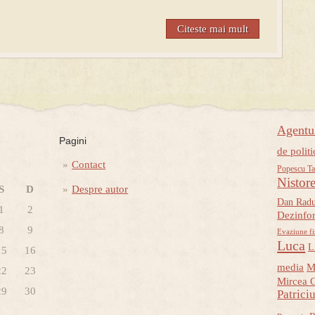
Citeste mai mult
Agent
Pagini
de politi
Contact
Popescu Ta
Nistor
S
D
Despre autor
Dan Rad
1
2
Dezinfo
8
9
Evaziune fi
Luca
L
15
16
media
M
22
23
Mircea 
29
30
Patrici