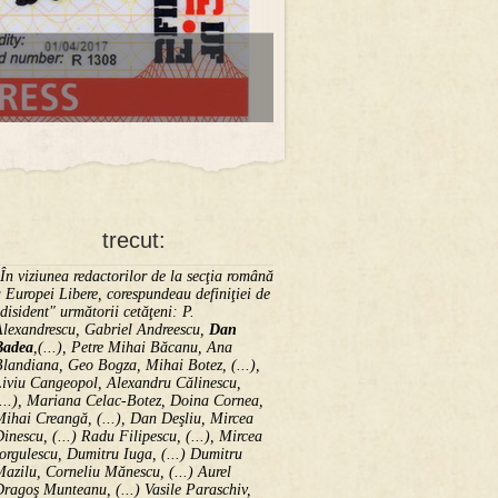
trecut:
În viziunea redactorilor de la secţia română
 Europei Libere, corespundeau definiţiei de
disident" următorii ce­tă­ţeni: P.
Alexandrescu, Gabriel Andreescu,
Dan
Badea
,(...), Petre Mihai Băcanu, Ana
landiana, Geo Bogza, Mihai Botez, (...),
Liviu Cangeopol, Alexandru Călinescu,
...), Mariana Celac-Botez, Doina Cornea,
ihai Creangă, (...), Dan Deşliu, Mircea
inescu, (...) Radu Filipescu, (...), Mircea
orgulescu, Dumitru Iuga, (...) Dumitru
azilu, Corneliu Mănescu, (...) Aurel
ragoş Munteanu, (...) Vasile Paraschiv,