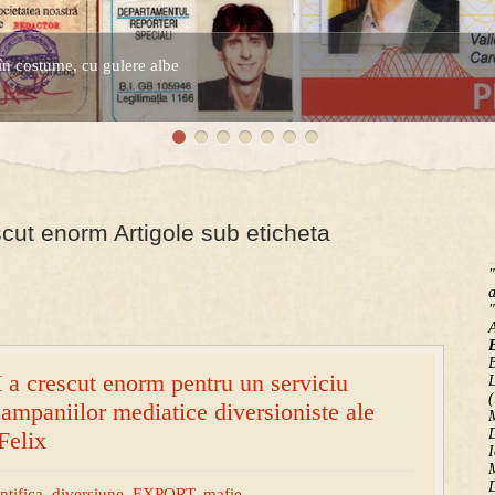
în costume, cu gulere albe
espre controversatele conturi secrete ale Securitatii.
scut enorm Artigole sub eticheta
"
a
"
B
I a crescut enorm pentru un serviciu
(
campaniilor mediatice diversioniste ale
M
D
Felix
I
M
D
ntifica
,
diversiune
,
EXPORT
,
mafie