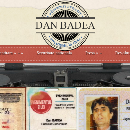
entitare
» »
»
Securitate nationala
Presa
»
»
Revolut