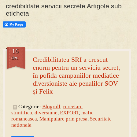
credibilitate servicii secrete Artigole sub
eticheta
PRESA
Permise pentru vânătoarea de porci în costume, cu gulere albe
16
dec.
Credibilitatea SRI a crescut
enorm pentru un serviciu secret,
în pofida campaniilor mediatice
diversioniste ale penalilor SOV
și Felix
Categorie:
Blogroll
,
cercetare
stiintifica
,
diversiune
,
EXPORT
,
mafie
romaneasca
,
Manipulare prin presa
,
Securitate
nationala