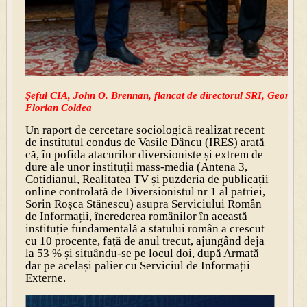
Șeful CIA, John O. Brennan, flancat de directorul SRI, George M
Florian Coldea
Un raport de cercetare sociologică realizat recent
de institutul condus de Vasile Dâncu (IRES) arată
că, în pofida atacurilor diversioniste și extrem de
dure ale unor instituții mass-media (Antena 3,
Cotidianul, Realitatea TV și puzderia de publicații
online controlată de Diversionistul nr 1 al patriei,
Sorin Roșca Stănescu) asupra Serviciului Român
de Informații, încrederea românilor în această
instituție fundamentală a statului român a crescut
cu 10 procente, față de anul trecut, ajungând deja
la 53 % și situându-se pe locul doi, după Armată
dar pe același palier cu Serviciul de Informații
Externe.