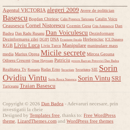
alegeri 2009
Agentul VICTORIA
Avere de politician
Basescu
Bogdan Chirieac
Catalin Voicu
Calin Popescu Tariceanu
Cornel Nistorescu
Ceausescu
Cozmin Gusa
Dan
Crin Antonescu
Dan Voiculescu
Badea
Dezinformare
Dan Radu Rusanu
Dezinformarea zilei
Hrebenciuc
DNA
DGIPI
ICE Dunarea
Evaziune fiscala
Liviu Luca
Manipulare
KGB
manipulare mass
Liviu Turcu
Micile secrete
media
Marius Oprea
Mircea Geoana
Patriciu
Odiseea Crescent
Omar Hayssam
proces Razvan Petrovici Dan Badea
Sorin
Realitatea Tv
Rudas Erno
SIE
Romania
Securitatea
Securitate
Ovidiu Vintu
Sorin Vintu
SRI
Sorin Rosca Stanescu
Traian Basescu
Tariceanu
Copyright © 2026
Dan Badea
- Adevaruri necesare, prin
investigatii la cheie
Designed by
Templates free
, thanks to:
Free WordPress
theme
,
LizardThemes.com
and
WordPress free themes