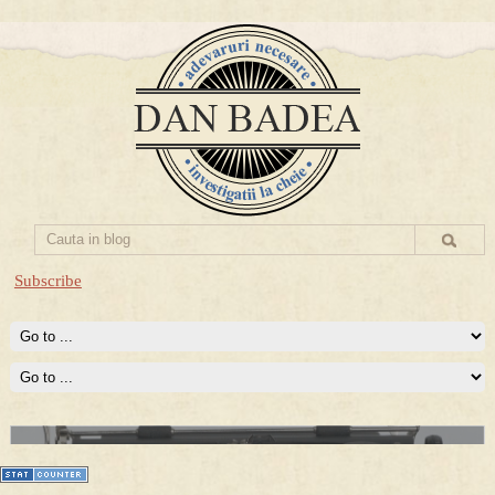
Subscribe
Prima mea carte publicata (Nemira)
Averea Presedintelui: prima lucrare despre controversatele
conturi secrete ale Securitatii.