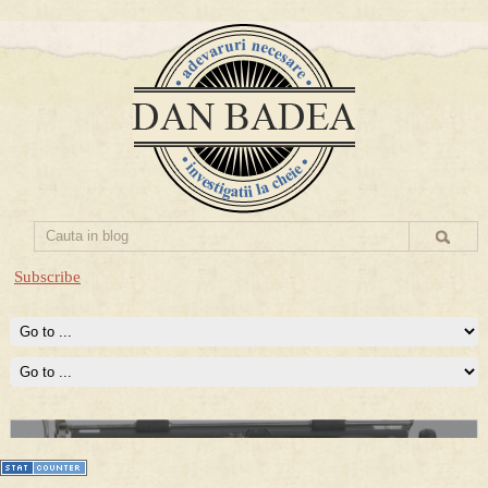
Subscribe
Prima mea carte publicata (Nemira)
Averea Presedintelui: prima lucrare despre controversatele
conturi secrete ale Securitatii.