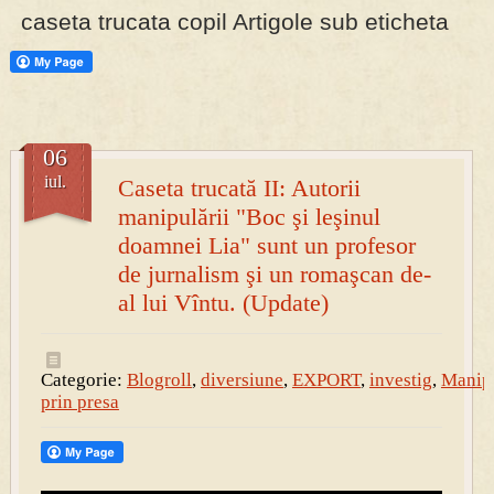
caseta trucata copil Artigole sub eticheta
PRESA
Permise pentru vânătoarea de porci în costume, cu gulere albe
06
iul.
Caseta trucată II: Autorii
manipulării "Boc şi leşinul
doamnei Lia" sunt un profesor
de jurnalism şi un romaşcan de-
al lui Vîntu. (Update)
Categorie:
Blogroll
,
diversiune
,
EXPORT
,
investig
,
Manip
prin presa