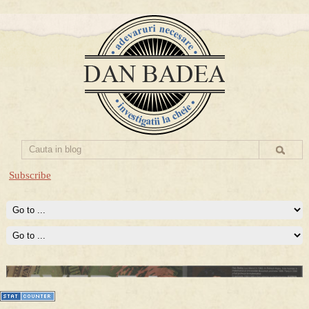
Subscribe
Prima mea carte publicata (Nemira)
Averea Presedintelui: prima lucrare despre controversatele
conturi secrete ale Securitatii.