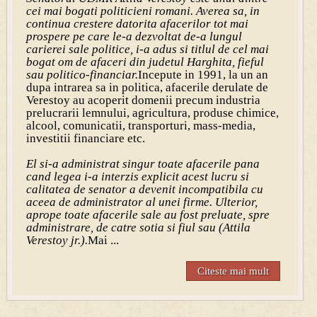
cei mai bogati politicieni romani. Averea sa, in
continua crestere datorita afacerilor tot mai
prospere pe care le-a dezvoltat de-a lungul
carierei sale politice, i-a adus si titlul de cel mai
bogat om de afaceri din judetul Harghita, fieful
sau politico-financiar.
Incepute in 1991, la un an
dupa intrarea sa in politica, afacerile derulate de
Verestoy au acoperit domenii precum industria
prelucrarii lemnului, agricultura, produse chimice,
alcool, comunicatii, transporturi, mass-media,
investitii financiare etc.
El si-a administrat singur toate afacerile pana
cand legea i-a interzis explicit acest lucru si
calitatea de senator a devenit incompatibila cu
aceea de administrator al unei firme. Ulterior,
aprope toate afacerile sale au fost preluate, spre
administrare, de catre sotia si fiul sau (Attila
Verestoy jr.).
Mai ...
Citeste mai mult