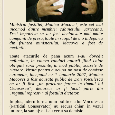
Ministrul justitiei, Monica Macovei, este cel mai
incomod dintre membrii cabinetului Tariceanu.
Desi impotriva sa au fost declansate mai multe
campanii de presa, toate in scopul de a o indeparta
din fruntea ministerului, Macovei a fost de
neclintit.
Toate atacurile de pana acum s-
au dovedit
nefondate, in cateva randuri autorii fiind chiar
obligati sa-si prezinte, in mod public, scuzele de
rigoare. Vizata pentru a ocupa un post de comisar
european, incepand cu 1 ianuarie 2007, Monica
Macovei a fost acuzata public de Dan Voiculescu
ca ar fi fost „un procuror feroce in timpul lui
Ceausescu“, deoarece ar fi facut parte din
„regimul represiv“ al fostului dictator.
In plus, liderii formatiunii politice a lui Voiculescu
(Partidul Conservator) au recurs chiar, in vazul
tuturor, la santaj: ei i-au cerut sa demisio...