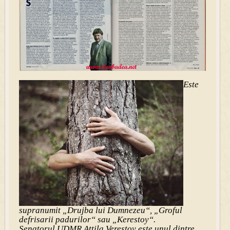
Este
supranumit „Drujba lui Dumnezeu“, „Groful
defrisarii padurilor“ sau „Kerestoy“.
Senatorul UDMR Attila Verestoy este unul dintre