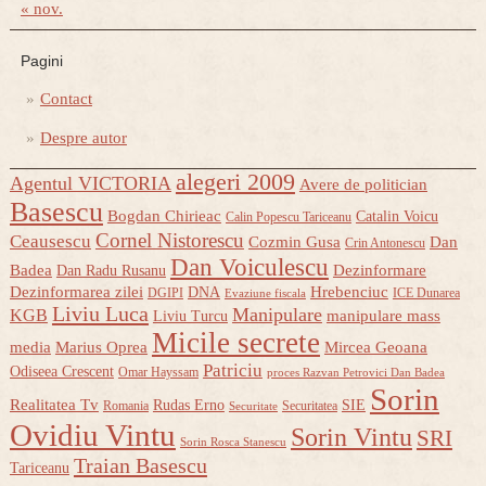
« nov.
Pagini
Contact
Despre autor
alegeri 2009
Agentul VICTORIA
Avere de politician
Basescu
Bogdan Chirieac
Catalin Voicu
Calin Popescu Tariceanu
Cornel Nistorescu
Ceausescu
Cozmin Gusa
Dan
Crin Antonescu
Dan Voiculescu
Badea
Dezinformare
Dan Radu Rusanu
Dezinformarea zilei
Hrebenciuc
DNA
DGIPI
ICE Dunarea
Evaziune fiscala
Liviu Luca
Manipulare
KGB
manipulare mass
Liviu Turcu
Micile secrete
media
Marius Oprea
Mircea Geoana
Patriciu
Odiseea Crescent
Omar Hayssam
proces Razvan Petrovici Dan Badea
Sorin
Realitatea Tv
Rudas Erno
SIE
Romania
Securitatea
Securitate
Ovidiu Vintu
Sorin Vintu
SRI
Sorin Rosca Stanescu
Traian Basescu
Tariceanu