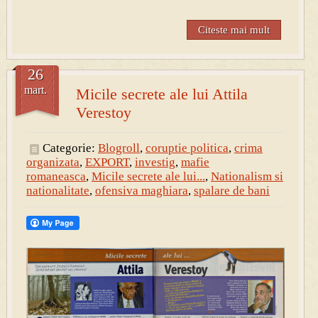
Citeste mai mult
26
mart.
Micile secrete ale lui Attila
Verestoy
Categorie:
Blogroll
,
coruptie politica
,
crima
organizata
,
EXPORT
,
investig
,
mafie
romaneasca
,
Micile secrete ale lui...
,
Nationalism si
nationalitate
,
ofensiva maghiara
,
spalare de bani