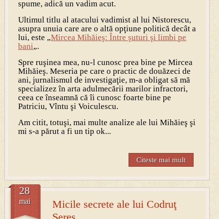
spume, adică un vadim acut.
Ultimul titlu al atacului vadimist al lui Nistorescu,
asupra unuia care are o altă opţiune politică decât a
lui, este „
Mircea Mihăieş:
Între şuturi şi limbi pe
bani
„.
Spre ruşinea mea, nu-l cunosc prea bine pe Mircea
Mihăieş. Meseria pe care o practic de douăzeci de
ani, jurnalismul de investigaţie, m-a obligat să mă
specializez în arta adulmecării marilor infractori,
ceea ce înseamnă că îi cunosc foarte bine pe
Patriciu, Vîntu şi Voiculescu.
Am citit, totuşi, mai multe analize ale lui Mihăieş şi
mi s-a părut a fi un tip ok...
Citeste mai mult
28
mai
Micile secrete ale lui Codruţ
Şereş