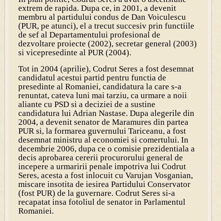
extrem de rapida. Dupa ce, in 2001, a devenit
membru al partidului condus de Dan Voiculescu
(PUR, pe atunci), el a trecut succesiv prin functiile
de sef al Departamentului profesional de
dezvoltare proiecte (2002), secretar general (2003)
si vicepresedinte al PUR (2004).
Tot in 2004 (aprilie), Codrut Seres a fost desemnat
candidatul acestui partid pentru functia de
presedinte al Romaniei, candidatura la care s-a
renuntat, cateva luni mai tarziu, ca urmare a noii
aliante cu PSD si a deciziei de a sustine
candidatura lui Adrian Nastase. Dupa alegerile din
2004, a devenit senator de Maramures din partea
PUR si, la formarea guvernului Tariceanu, a fost
desemnat ministru al economiei si comertului. In
decembrie 2006, dupa ce o comisie prezidentiala a
decis aprobarea cererii procurorului general de
incepere a urmaririi penale impotriva lui Codrut
Seres, acesta a fost inlocuit cu Varujan Vosganian,
miscare insotita de iesirea Partidului Conservator
(fost PUR) de la guvernare. Codrut Seres si-a
recapatat insa fotoliul de senator in Parlamentul
Romaniei.