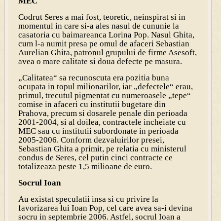
MEC
Codrut Seres a mai fost, teoretic, neinspirat si in
momentul in care si-a ales nasul de cununie la
casatoria cu baimareanca Lorina Pop. Nasul Ghita,
cum l-a numit presa pe omul de afaceri Sebastian
Aurelian Ghita, patronul grupului de firme Asesoft,
avea o mare calitate si doua defecte pe masura.
„Calitatea“ sa recunoscuta era pozitia buna
ocupata in topul milionarilor, iar „defectele“ erau,
primul, trecutul pigmentat cu numeroasele „tepe“
comise in afaceri cu institutii bugetare din
Prahova, precum si dosarele penale din perioada
2001-2004, si al doilea, contractele incheiate cu
MEC sau cu institutii subordonate in perioada
2005-2006. Conform dezvaluirilor presei,
Sebastian Ghita a primit, pe relatia cu ministerul
condus de Seres, cel putin cinci contracte ce
totalizeaza peste 1,5 milioane de euro.
Socrul Ioan
Au existat speculatii insa si cu privire la
favorizarea lui Ioan Pop, cel care avea sa-i devina
socru in septembrie 2006. Astfel, socrul Ioan a