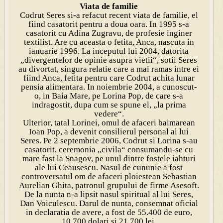
Viata de familie
Codrut Seres si-a refacut recent viata de familie, el
fiind casatorit pentru a doua oara. In 1995 s-a
casatorit cu Adina Zugravu, de profesie inginer
textilist. Are cu aceasta o fetita, Anca, nascuta in
ianuarie 1996. La inceputul lui 2004, datorita
„divergentelor de opinie asupra vietii“, sotii Seres
au divortat, singura relatie care a mai ramas intre ei
fiind Anca, fetita pentru care Codrut achita lunar
pensia alimentara. In noiembrie 2004, a cunoscut-
o, in Baia Mare, pe Lorina Pop, de care s-a
indragostit, dupa cum se spune el, „la prima
vedere“.
Ulterior, tatal Lorinei, omul de afaceri baimarean
Ioan Pop, a devenit consilierul personal al lui
Seres. Pe 2 septembrie 2006, Codrut si Lorina s-au
casatorit, ceremonia „civila“ consumandu-se cu
mare fast la Snagov, pe unul dintre fostele iahturi
ale lui Ceausescu. Nasul de cununie a fost
controversatul om de afaceri ploiestean Sebastian
Aurelian Ghita, patronul grupului de firme Asesoft.
De la nunta n-a lipsit nasul spiritual al lui Seres,
Dan Voiculescu. Darul de nunta, consemnat oficial
in declaratia de avere, a fost de 55.400 de euro,
10.700 dolari si 21.700 lei.