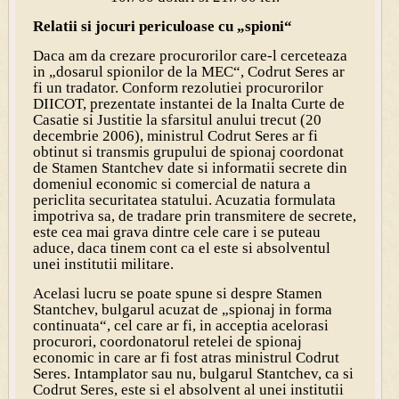
Relatii si jocuri periculoase cu „spioni“
Daca am da crezare procurorilor care-l cerceteaza
in „dosarul spionilor de la MEC“, Codrut Seres ar
fi un tradator. Conform rezolutiei procurorilor
DIICOT, prezentate instantei de la Inalta Curte de
Casatie si Justitie la sfarsitul anului trecut (20
decembrie 2006), ministrul Codrut Seres ar fi
obtinut si transmis grupului de spionaj coordonat
de Stamen Stantchev date si informatii secrete din
domeniul economic si comercial de natura a
periclita securitatea statului. Acuzatia formulata
impotriva sa, de tradare prin transmitere de secrete,
este cea mai grava dintre cele care i se puteau
aduce, daca tinem cont ca el este si absolventul
unei institutii militare.
Acelasi lucru se poate spune si despre Stamen
Stantchev, bulgarul acuzat de „spionaj in forma
continuata“, cel care ar fi, in acceptia acelorasi
procurori, coordonatorul retelei de spionaj
economic in care ar fi fost atras ministrul Codrut
Seres. Intamplator sau nu, bulgarul Stantchev, ca si
Codrut Seres, este si el absolvent al unei institutii