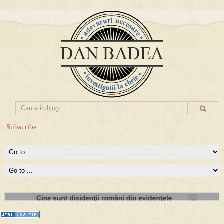
Subscribe
Disidenta anti-comunista
Europa Libera imi recunoaste statutul de disident.