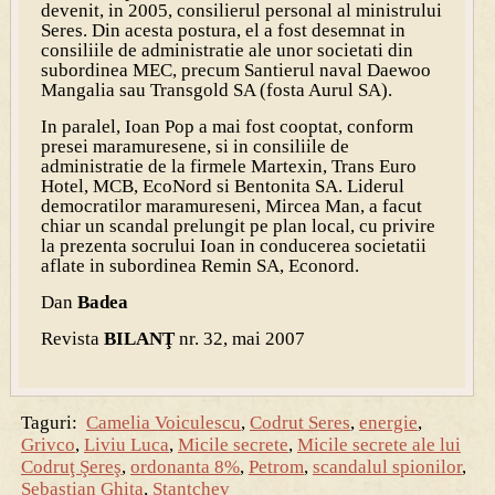
devenit, in 2005, consilierul personal al ministrului
Seres. Din acesta postura, el a fost desemnat in
consiliile de administratie ale unor societati din
subordinea MEC, precum Santierul naval Daewoo
Mangalia sau Transgold SA (fosta Aurul SA).
In paralel, Ioan Pop a mai fost cooptat, conform
presei maramuresene, si in consiliile de
administratie de la firmele Martexin, Trans Euro
Hotel, MCB, EcoNord si Bentonita SA. Liderul
democratilor maramureseni, Mircea Man, a facut
chiar un scandal prelungit pe plan local, cu privire
la prezenta socrului Ioan in conducerea societatii
aflate in subordinea Remin SA, Econord.
Dan
Badea
Revista
BILANŢ
nr. 32, mai 2007
Taguri:
Camelia Voiculescu
,
Codrut Seres
,
energie
,
Grivco
,
Liviu Luca
,
Micile secrete
,
Micile secrete ale lui
Codruţ Şereş
,
ordonanta 8%
,
Petrom
,
scandalul spionilor
,
Sebastian Ghita
,
Stantchev