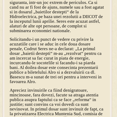
siguranta, intr-un joc extrem de periculos. Ca si
cand nu ar fi fost de ajuns, numele sau a fost agatat
si in dosarul „baietilor destepti“ de la
Hidroelectrica, pe baza unei rezolutii a DIICOT de
la inceputul lunii aprilie. Seres este acuzat astfel,
alaturi de alte opt persoane, de complot si
subminarea economiei nationale.
Solicitandu-i un punct de vedere cu privire la
acuzatiile care i se aduc in cele doua dosare
penale, Codrut Seres ne-a declarat: „
La primul
dosar „baietii destepti“ m-au „rezolvat“ pentru ca
am incercat sa fac curat in piata de energie,
incurcandu-le socotelile si facandu-i sa piarda
bani. Al doilea dosar este consecinta prezentarii
publice a biletelului Alro si a dezvaluirii ca dl.
Basescu m-a sunat de trei ori pentru a interveni in
favoarea Alro.
Apreciez invinuirile ca fiind denigratoare,
mincinoase, fara dovezi, facute sa atraga atentia
publica asupra faptului ca se face „reforma“ in
justitie; sunt convins ca voi dovedi ca sunt
nevinovat. In primul dosar sunt invinuit de fapt, ca
la privatizarea Electrica Muntenia Sud, comisia de