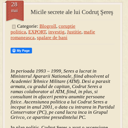
28
mai
Micile secrete ale lui Codruţ Şereş
Categorie:
Blogroll
,
coruptie
politica
,
EXPORT
,
investig
,
Justitie
,
mafie
romaneasca
,
spalare de bani
In perioada 1993 – 1999, Seres a lucrat in
Ministerul Apararii Nationale, fiind absolvent al
Academiei Tehnice Militare (ATM). Desi a parasit
armata, cu gradul de
capitan, Codrut Seres a
ramas colaborator al ATM, fiind, in plus, si
consultant in afaceri pentru anumite persoane
fizice. Ascensiunea politica a lui Codrut Seres a
inceput in anul 2001, o data cu intrarea in Partidul
Conservator (PC), pe cand lucra inca in Grupul
Grivco, ce apartine presedintelui PC.
In plan politic, Codrut Seres a avut o ascensiune