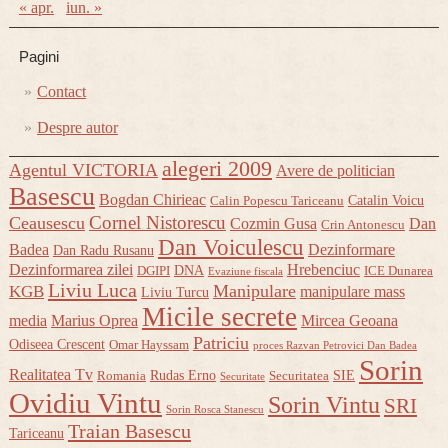
« apr.
iun. »
Pagini
Contact
Despre autor
alegeri 2009
Agentul VICTORIA
Avere de politician
Basescu
Bogdan Chirieac
Catalin Voicu
Calin Popescu Tariceanu
Cornel Nistorescu
Ceausescu
Cozmin Gusa
Dan
Crin Antonescu
Dan Voiculescu
Badea
Dezinformare
Dan Radu Rusanu
Dezinformarea zilei
Hrebenciuc
DNA
DGIPI
ICE Dunarea
Evaziune fiscala
Liviu Luca
Manipulare
KGB
manipulare mass
Liviu Turcu
Micile secrete
media
Marius Oprea
Mircea Geoana
Patriciu
Odiseea Crescent
Omar Hayssam
proces Razvan Petrovici Dan Badea
Sorin
Realitatea Tv
Rudas Erno
SIE
Romania
Securitatea
Securitate
Ovidiu Vintu
Sorin Vintu
SRI
Sorin Rosca Stanescu
Traian Basescu
Tariceanu