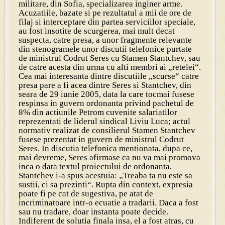
militare, din Sofia, specializarea inginer arme.
Acuzatiile, bazate si pe rezultatul a mii de ore de
filaj si interceptare din partea serviciilor speciale,
au fost insotite de scurgerea, mai mult decat
suspecta, catre presa, a unor fragmente relevante
din stenogramele unor discutii telefonice purtate
de ministrul Codrut Seres cu Stamen Stantchev, sau
de catre acesta din urma cu alti membri ai „retelei“.
Cea mai interesanta dintre discutiile „scurse“ catre
presa pare a fi acea dintre Seres si Stantchev, din
seara de 29 iunie 2005, data la care tocmai fusese
respinsa in guvern ordonanta privind pachetul de
8% din actiunile Petrom cuvenite salariatilor
reprezentati de liderul sindical Liviu Luca; actul
normativ realizat de consilierul Stamen Stantchev
fusese prezentat in guvern de ministrul Codrut
Seres. In discutia telefonica mentionata, dupa ce,
mai devreme, Seres afirmase ca nu va mai promova
inca o data textul proiectului de ordonanta,
Stantchev i-a spus acestuia: „Treaba ta nu este sa
sustii, ci sa prezinti“. Rupta din context, expresia
poate fi pe cat de sugestiva, pe atat de
incriminatoare intr-o ecuatie a tradarii. Daca a fost
sau nu tradare, doar instanta poate decide.
Indiferent de solutia finala insa, el a fost atras, cu