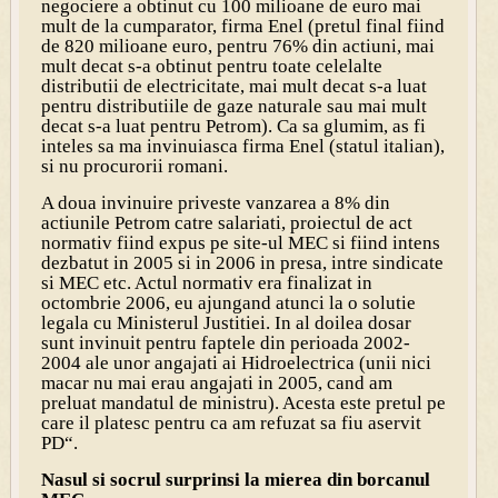
negociere a obtinut cu 100 milioane de euro mai
mult de la cumparator, firma Enel (pretul final fiind
de 820 milioane euro, pentru 76% din actiuni, mai
mult decat s-a obtinut pentru toate celelalte
distributii de electricitate, mai mult decat s-a luat
pentru distributiile de gaze naturale sau mai mult
decat s-a luat pentru Petrom). Ca sa glumim, as fi
inteles sa ma invinuiasca firma Enel (statul italian),
si nu procurorii romani.
A doua invinuire priveste vanzarea a 8% din
actiunile Petrom catre salariati, proiectul de act
normativ fiind expus pe site-ul MEC si fiind intens
dezbatut in 2005 si in 2006 in presa, intre sindicate
si MEC etc. Actul normativ era finalizat in
octombrie 2006, eu ajungand atunci la o solutie
legala cu Ministerul Justitiei. In al doilea dosar
sunt invinuit pentru faptele din perioada 2002-
2004 ale unor angajati ai Hidroelectrica (unii nici
macar nu mai erau angajati in 2005, cand am
preluat mandatul de ministru). Acesta este pretul pe
care il platesc pentru ca am refuzat sa fiu aservit
PD
“.
Nasul si socrul surprinsi la mierea din borcanul