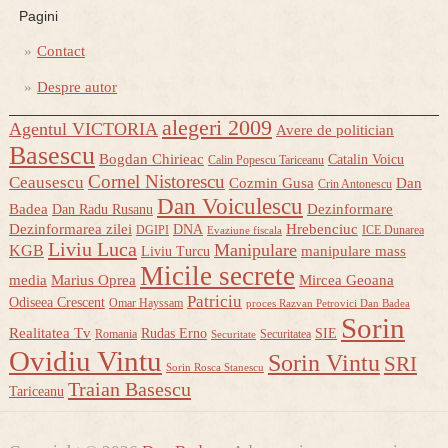
Pagini
Contact
Despre autor
alegeri 2009
Agentul VICTORIA
Avere de politician
Basescu
Bogdan Chirieac
Catalin Voicu
Calin Popescu Tariceanu
Cornel Nistorescu
Ceausescu
Cozmin Gusa
Dan
Crin Antonescu
Dan Voiculescu
Badea
Dezinformare
Dan Radu Rusanu
Dezinformarea zilei
Hrebenciuc
DNA
DGIPI
ICE Dunarea
Evaziune fiscala
Liviu Luca
Manipulare
KGB
manipulare mass
Liviu Turcu
Micile secrete
media
Marius Oprea
Mircea Geoana
Patriciu
Odiseea Crescent
Omar Hayssam
proces Razvan Petrovici Dan Badea
Sorin
Realitatea Tv
Rudas Erno
SIE
Romania
Securitatea
Securitate
Ovidiu Vintu
Sorin Vintu
SRI
Sorin Rosca Stanescu
Traian Basescu
Tariceanu