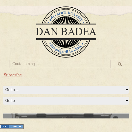
Subscribe
Prima mea carte publicata (Nemira)
Averea Presedintelui: prima lucrare despre controversatele
conturi secrete ale Securitatii.