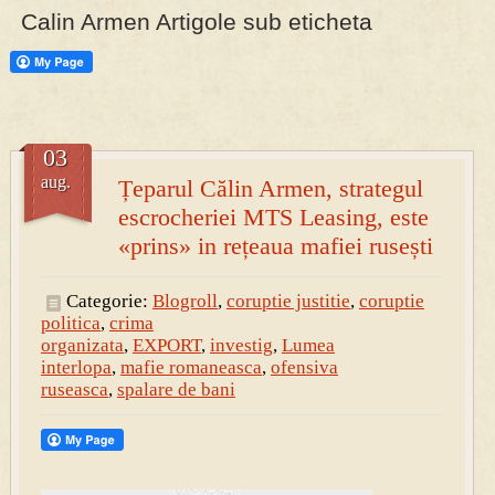
Calin Armen Artigole sub eticheta
PRESA
Permise pentru vânătoarea de porci în costume, cu gulere albe
03
aug.
Țeparul Călin Armen, strategul
escrocheriei MTS Leasing, este
«prins» in rețeaua mafiei rusești
Categorie:
Blogroll
,
coruptie justitie
,
coruptie
politica
,
crima
organizata
,
EXPORT
,
investig
,
Lumea
interlopa
,
mafie romaneasca
,
ofensiva
ruseasca
,
spalare de bani