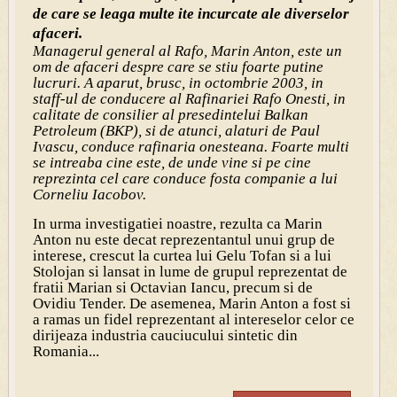
de care se leaga multe ite incurcate ale diverselor
afaceri.
Managerul general al Rafo, Marin Anton, este un
om de afaceri despre care se stiu foarte putine
lucruri. A aparut, brusc, in octombrie 2003, in
staff-ul de conducere al Rafinariei Rafo Onesti, in
calitate de consilier al presedintelui Balkan
Petroleum (BKP), si de atunci, alaturi de Paul
Ivascu, conduce rafinaria onesteana. Foarte multi
se intreaba cine este, de unde vine si pe cine
reprezinta cel care conduce fosta companie a lui
Corneliu Iacobov.
In urma investigatiei noastre, rezulta ca Marin
Anton nu este decat reprezentantul unui grup de
interese, crescut la curtea lui Gelu Tofan si a lui
Stolojan si lansat in lume de grupul reprezentat de
fratii Marian si Octavian Iancu, precum si de
Ovidiu Tender. De asemenea, Marin Anton a fost si
a ramas un fidel reprezentant al intereselor celor ce
dirijeaza industria cauciucului sintetic din
Romania...