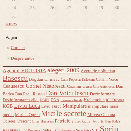
24
25
26
27
28
29
30
31
« nov.
Pagini
Contact
Despre autor
alegeri 2009
Agentul VICTORIA
Avere de politician
Basescu
Bogdan Chirieac
Catalin Voicu
Calin Popescu Tariceanu
Cornel Nistorescu
Ceausescu
Cozmin Gusa
Dan
Crin Antonescu
Dan Voiculescu
Badea
Dezinformare
Dan Radu Rusanu
Dezinformarea zilei
Hrebenciuc
DNA
DGIPI
ICE Dunarea
Evaziune fiscala
Liviu Luca
Manipulare
KGB
manipulare mass
Liviu Turcu
Micile secrete
media
Marius Oprea
Mircea Geoana
Patriciu
Odiseea Crescent
Omar Hayssam
proces Razvan Petrovici Dan Badea
Sorin
Realitatea Tv
Rudas Erno
SIE
Romania
Securitatea
Securitate