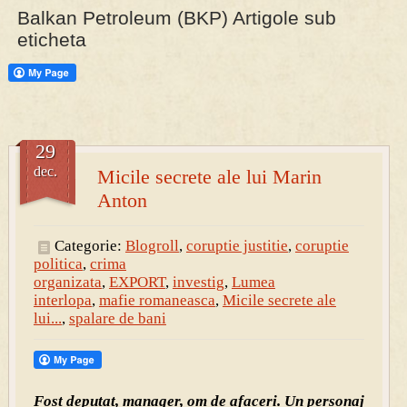
Balkan Petroleum (BKP) Artigole sub
eticheta
29
dec.
Micile secrete ale lui Marin
Anton
Categorie:
Blogroll
,
coruptie justitie
,
coruptie
politica
,
crima
organizata
,
EXPORT
,
investig
,
Lumea
interlopa
,
mafie romaneasca
,
Micile secrete ale
lui...
,
spalare de bani
Fost deputat, manager, om de afaceri. Un personaj