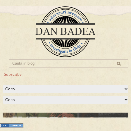
Subscribe
Prima mea carte publicata (Nemira)
Averea Presedintelui: prima lucrare despre controversatele
conturi secrete ale Securitatii.