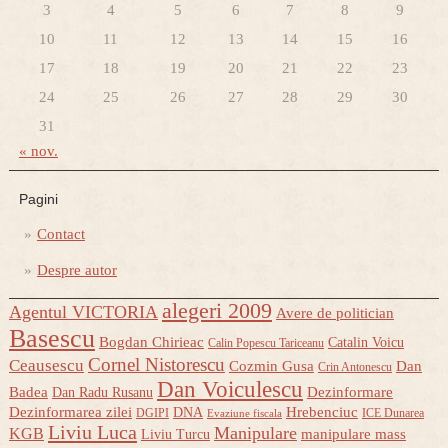
3
4
5
6
7
8
9
10
11
12
13
14
15
16
17
18
19
20
21
22
23
24
25
26
27
28
29
30
31
« nov.
Pagini
Contact
Despre autor
alegeri 2009
Agentul VICTORIA
Avere de politician
Basescu
Bogdan Chirieac
Catalin Voicu
Calin Popescu Tariceanu
Cornel Nistorescu
Ceausescu
Cozmin Gusa
Dan
Crin Antonescu
Dan Voiculescu
Badea
Dezinformare
Dan Radu Rusanu
Dezinformarea zilei
Hrebenciuc
DNA
DGIPI
ICE Dunarea
Evaziune fiscala
Liviu Luca
Manipulare
KGB
manipulare mass
Liviu Turcu