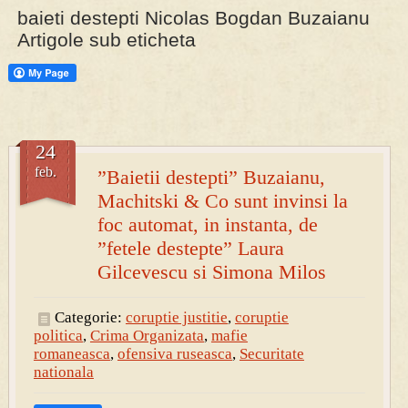
baieti destepti Nicolas Bogdan Buzaianu
Artigole sub eticheta
PRESA
Permise pentru vânătoarea de porci în costume, cu gulere albe
24
feb.
”Baietii destepti” Buzaianu,
Machitski & Co sunt invinsi la
foc automat, in instanta, de
”fetele destepte” Laura
Gilcevescu si Simona Milos
Categorie:
coruptie justitie
,
coruptie
politica
,
Crima Organizata
,
mafie
romaneasca
,
ofensiva ruseasca
,
Securitate
nationala