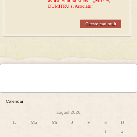
avocat Simona Milos – „MILOS,
DUMITRU si Asociatii”
Citeste mai mult
Calendar
august 2026
L
Ma
Mi
J
V
S
D
1
2