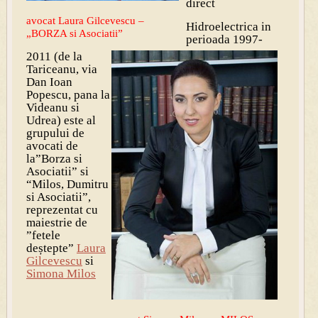
direct
avocat Laura Gilcevescu –
Hidroelectrica in
„BORZA si Asociatii”
perioada 1997-
2011 (de la
Tariceanu, via
Dan Ioan
Popescu, pana la
Videanu si
Udrea) este al
grupului de
avocati de
la”Borza si
Asociatii” si
“Milos, Dumitru
si Asociatii”,
reprezentat cu
maiestrie de
”fetele
deștepte”
Laura
Gilcevescu
si
Simona Milos