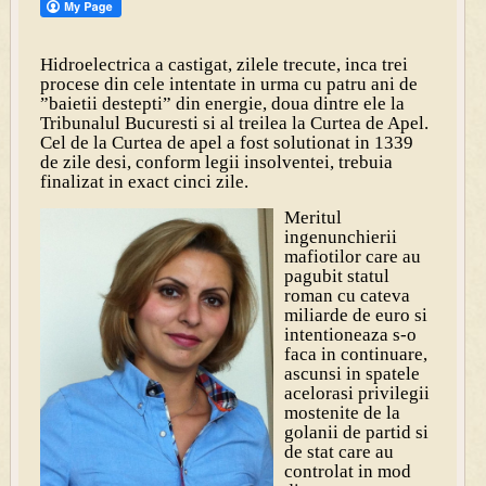
Hidroelectrica a castigat, zilele trecute, inca trei
procese din cele intentate in urma cu patru ani de
”baietii destepti” din energie, doua dintre ele la
Tribunalul Bucuresti si al treilea la Curtea de Apel.
Cel de la Curtea de apel a fost solutionat in 1339
de zile desi, conform legii insolventei, trebuia
finalizat in exact cinci zile.
Meritul
ingenunchierii
mafiotilor care au
pagubit statul
roman cu cateva
miliarde de euro si
intentioneaza s-o
faca in continuare,
ascunsi in spatele
acelorasi privilegii
mostenite de la
golanii de partid si
de stat care au
controlat in mod