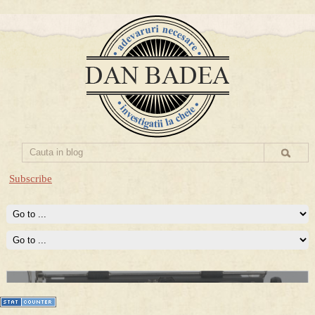
Subscribe
Prima mea carte publicata (Nemira)
Averea Presedintelui: prima lucrare despre controversatele
conturi secrete ale Securitatii.