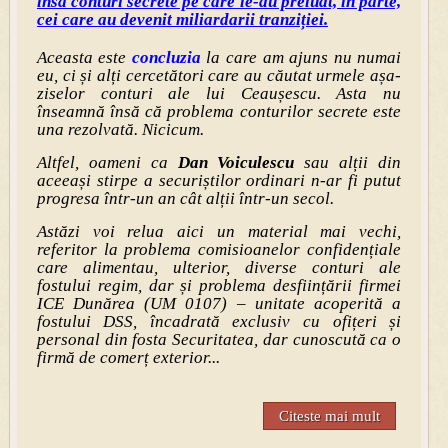
însă conturi secrete pe care le-au preluat, în parte,
cei care au devenit miliardarii tranziției.
Aceasta este
concluzia
la care am ajuns nu numai
eu, ci și alți cercetători care au căutat urmele așa-
ziselor conturi ale lui Ceaușescu. Asta nu
înseamnă însă că problema conturilor secrete este
una rezolvată. Nicicum.
Altfel, oameni ca
Dan Voiculescu
sau alții din
aceeași stirpe a securiștilor ordinari n-ar fi putut
progresa într-un an cât alții într-un secol.
Astăzi voi relua aici un material mai vechi,
referitor la problema comisioanelor confidențiale
care alimentau, ulterior, diverse conturi ale
fostului regim, dar și problema desființării firmei
ICE Dunărea (UM 0107) – unitate acoperită a
fostului DSS, încadrată exclusiv cu ofițeri și
personal din fosta Securitatea, dar cunoscută ca o
firmă de comerț exterior...
Citeste mai mult