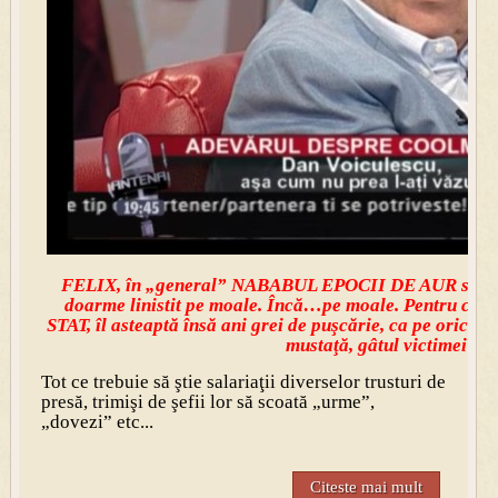
FELIX, în „general” NABABUL EPOCII DE AUR si 
doarme linistit pe moale. Încă…pe moale. Pentru că 
STAT, îl asteaptă însă ani grei de puşcărie, ca pe oric
mustaţă, gâtul victimei!
Tot ce trebuie să ştie salariaţii diverselor trusturi de
presă, trimişi de şefii lor să scoată „urme”,
„dovezi” etc...
Citeste mai mult