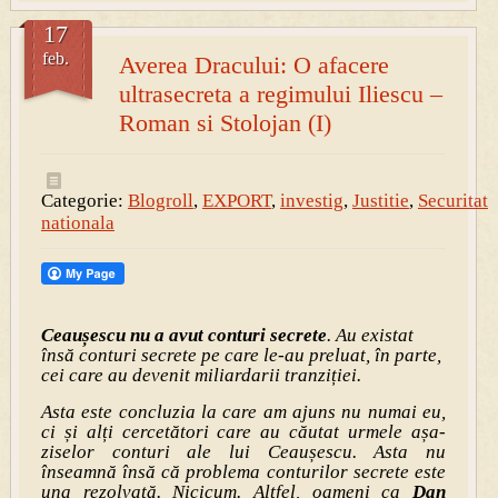
17
feb.
Averea Dracului: O afacere
ultrasecreta a regimului Iliescu –
Roman si Stolojan (I)
Categorie:
Blogroll
,
EXPORT
,
investig
,
Justitie
,
Securitate
nationala
Ceaușescu nu a avut conturi secrete
. Au existat
însă conturi secrete pe care le-au preluat, în parte,
cei care au devenit miliardarii tranziției.
Asta este concluzia la care am ajuns nu numai eu,
ci și alți cercetători care au căutat urmele așa-
ziselor conturi ale lui Ceaușescu. Asta nu
înseamnă însă că problema conturilor secrete este
una rezolvată. Nicicum. Altfel, oameni ca
Dan