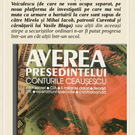
Voiculescu (de care ne vom ocupa separat, pe
noua platforma de investigatii pe care ma voi
muta ca urmare a hartuirii la care sunt supus de
către Mirela și Mihai Iacob, patronii Curentul și
cârnățarii lui Vasile Blaga)
sau alții din aceeași
stirpe a securiștilor ordinari n-ar fi putut progresa
într-un an cât alții într-un secol.