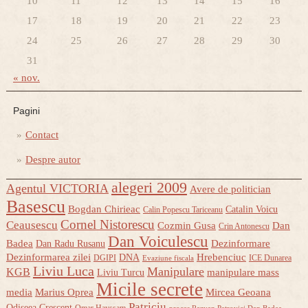
10
11
12
13
14
15
16
17
18
19
20
21
22
23
24
25
26
27
28
29
30
31
« nov.
Pagini
Contact
Despre autor
alegeri 2009
Agentul VICTORIA
Avere de politician
Basescu
Bogdan Chirieac
Catalin Voicu
Calin Popescu Tariceanu
Cornel Nistorescu
Ceausescu
Cozmin Gusa
Dan
Crin Antonescu
Dan Voiculescu
Badea
Dezinformare
Dan Radu Rusanu
Dezinformarea zilei
Hrebenciuc
DNA
DGIPI
ICE Dunarea
Evaziune fiscala
Liviu Luca
Manipulare
KGB
manipulare mass
Liviu Turcu
Micile secrete
media
Marius Oprea
Mircea Geoana
Patriciu
Odiseea Crescent
Omar Hayssam
proces Razvan Petrovici Dan Badea