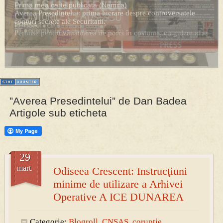
Prima mea carte publicata (Nemira)
Averea Presedintelui: prima lucrare despre controversatele
conturi secrete ale Securitatii.
PRESA
Permise pentru vânătoarea de porci în costume, cu gulere albe
”Averea Presedintelui” de Dan Badea
Artigole sub eticheta
29
mart.
Odiseea Crescent: Instrucţiuni
minime de utilizare a Arhivei
Operative A ICE DUNAREA
Categorie:
Blogroll
,
CNSAS
,
coruptie