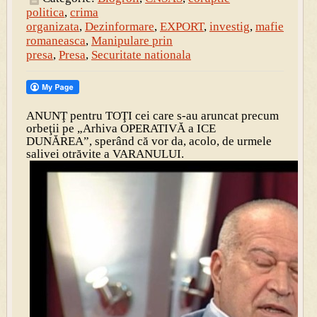
politica
,
crima
organizata
,
Dezinformare
,
EXPORT
,
investig
,
mafie
romaneasca
,
Manipulare prin
presa
,
Presa
,
Securitate nationala
ANUNŢ pentru TOŢI cei care s-au aruncat precum
orbeţii pe „Arhiva OPERATIVĂ a ICE
DUNĂREA”, sperând că vor da, acolo, de urmele
salivei otrăvite a VARANULUI.