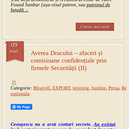
Fouad Sanbar (așa-zisul patron, sau
patronul de
fațadă ...
Citeste mai mult
09
mart.
Averea Dracului – afaceri și
comisioane confidențiale prin
firmele Securității (II)
Categorie:
Blogroll
,
EXPORT
,
investig
,
Justitie
,
Presa
,
Rev
nationala
Ceaușescu nu a avut conturi secrete.
Au existat