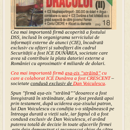
Cea mai importantă firmă acoperită a fostului
DSS, inclusă în organigrama serviciului de
informații externe de atunci (CIE), încadrată
exclusiv cu ofițeri și subofițeri din cadrul
Securității a fost ICE DUNĂREA, societate care
avea să contribuie la plata datoriei externe a
României cu aproximativ 4 miliarde de dolari.
Cea mai importantă firmă
așa-zis ”străină”
cu
care a colaborat ICE Dunărea a fost CRESCENT
–
societate
condusă exclusiv
de
Dan Voiculescu
.
Spun ”firmă așa-zis ”străină””deoarece a fost
înregistrată în străinătate, dar a fost predată apoi
prin testament, după uciderea așa-zisului patron,
lui Dan Voiculescu cu condiția s-o stăpânească pe
întreaga durată a vieții sale, iar faptul că a fost
condusă exclusiv de Dan Voiculescu, el având
puterea totală de decizie în toate afacerile firmei
,este deja demonstrat și recunoscut chiar de către