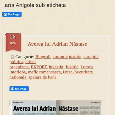
arta Artigole sub eticheta
PRESA
Permise pentru vânătoarea de porci în costume, cu gulere albe
28
apr.
Averea lui Adrian Năstase
Categorie:
Blogroll
,
coruptie justitie
,
coruptie
politica
,
crima
organizata
,
EXPORT
,
investig
,
Justitie
,
Lumea
interlopa
,
mafie romaneasca
,
Presa
,
Securitate
nationala
,
spalare de bani