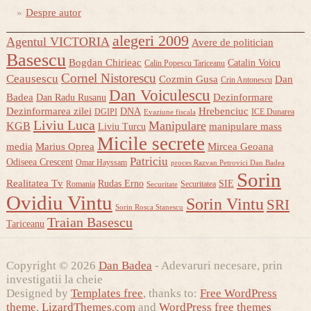
Despre autor
alegeri 2009
Agentul VICTORIA
Avere de politician
Basescu
Bogdan Chirieac
Catalin Voicu
Calin Popescu Tariceanu
Cornel Nistorescu
Ceausescu
Cozmin Gusa
Dan
Crin Antonescu
Dan Voiculescu
Badea
Dezinformare
Dan Radu Rusanu
Dezinformarea zilei
Hrebenciuc
DNA
DGIPI
ICE Dunarea
Evaziune fiscala
Liviu Luca
Manipulare
KGB
manipulare mass
Liviu Turcu
Micile secrete
media
Marius Oprea
Mircea Geoana
Patriciu
Odiseea Crescent
Omar Hayssam
proces Razvan Petrovici Dan Badea
Sorin
Realitatea Tv
Rudas Erno
SIE
Romania
Securitatea
Securitate
Ovidiu Vintu
Sorin Vintu
SRI
Sorin Rosca Stanescu
Traian Basescu
Tariceanu
Copyright © 2026
Dan Badea
- Adevaruri necesare, prin
investigatii la cheie
Designed by
Templates free
, thanks to:
Free WordPress
theme
,
LizardThemes.com
and
WordPress free themes