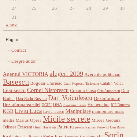
24
25
26
27
28
29
30
31
« nov.
Pagini
Contact
Despre autor
alegeri 2009
Agentul VICTORIA
Avere de politician
Basescu
Bogdan Chirieac
Catalin Voicu
Calin Popescu Tariceanu
Cornel Nistorescu
Ceausescu
Cozmin Gusa
Dan
Crin Antonescu
Dan Voiculescu
Badea
Dezinformare
Dan Radu Rusanu
Dezinformarea zilei
Hrebenciuc
DNA
DGIPI
ICE Dunarea
Evaziune fiscala
Liviu Luca
Manipulare
KGB
manipulare mass
Liviu Turcu
Micile secrete
media
Marius Oprea
Mircea Geoana
Patriciu
Odiseea Crescent
Omar Hayssam
proces Razvan Petrovici Dan Badea
Sorin
Realitatea Tv
Rudas Erno
SIE
Romania
Securitatea
Securitate