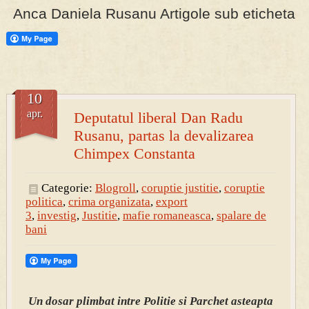
Anca Daniela Rusanu Artigole sub eticheta
PRESA
Permise pentru vânătoarea de porci în costume, cu gulere albe
10
apr.
Deputatul liberal Dan Radu
Rusanu, partas la devalizarea
Chimpex Constanta
Categorie:
Blogroll
,
coruptie justitie
,
coruptie
politica
,
crima organizata
,
export
3
,
investig
,
Justitie
,
mafie romaneasca
,
spalare de
bani
Un dosar plimbat intre Politie si Parchet asteapta