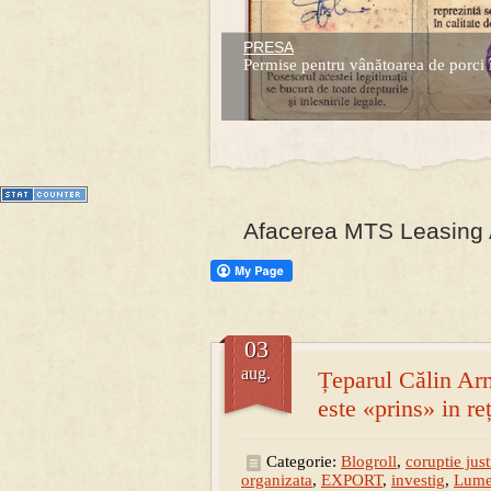
PRESA
Prima mea carte publicata (Nemira)
Permise pentru vânătoarea de porci 
Averea Presedintelui: prima lucrare d
1
2
3
4
5
6
7
Afacerea MTS Leasing A
03
aug.
Țeparul Călin Ar
este «prins» in re
Categorie:
Blogroll
,
coruptie just
organizata
,
EXPORT
,
investig
,
Lumea