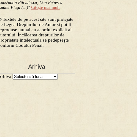
onstantin Pârvulescu, Dan Petrescu,
ndrei Pleşu (...)"
Citeşte mai mult
 Textele de pe acest site sunt protejate
de Legea Drepturilor de Autor şi pot fi
reproduse numai cu acordul explicit al
autorului. Încălcarea drepturilor de
proprietate intelectuală se pedepseşte
conform Codului Penal.
Arhiva
Arhiva