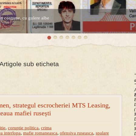
în costume, cu gulere albe
espre controversatele conturi secrete ale Securitatii.
rtigole sub eticheta
"
a
"
B
men, strategul escrocheriei MTS Leasing,
(
țeaua mafiei rusești
M
D
I
itie
,
coruptie politica
,
crima
M
 interlopa
,
mafie romaneasca
,
ofensiva ruseasca
,
spalare
D