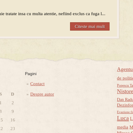
e tratate insa cu multa atentie, nefiind exclus ca fuga l...
Citeste mai mult
Agent
Pagini
de politi
Contact
Popescu Ta
Nistor
S
D
Despre autor
Dan Rad
1
2
Dezinfo
8
9
Evaziune fi
Luca
L
15
16
media
M
22
23