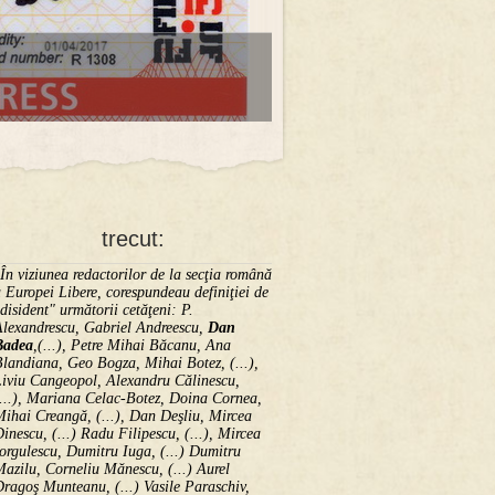
trecut:
În viziunea redactorilor de la secţia română
 Europei Libere, corespundeau definiţiei de
disident" următorii ce­tă­ţeni: P.
Alexandrescu, Gabriel Andreescu,
Dan
Badea
,(...), Petre Mihai Băcanu, Ana
landiana, Geo Bogza, Mihai Botez, (...),
Liviu Cangeopol, Alexandru Călinescu,
...), Mariana Celac-Botez, Doina Cornea,
ihai Creangă, (...), Dan Deşliu, Mircea
inescu, (...) Radu Filipescu, (...), Mircea
orgulescu, Dumitru Iuga, (...) Dumitru
azilu, Corneliu Mănescu, (...) Aurel
ragoş Munteanu, (...) Vasile Paraschiv,