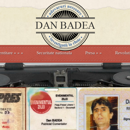
entitare
» »
»
Securitate nationala
Presa
»
»
Revolut