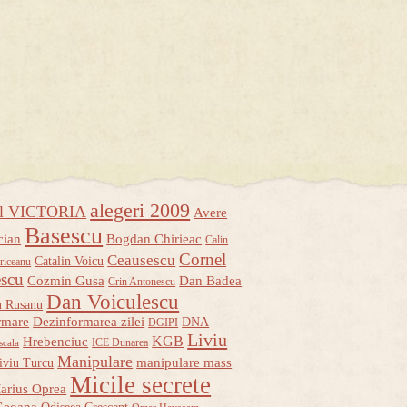
alegeri 2009
ul VICTORIA
Avere
Basescu
cian
Bogdan Chirieac
Calin
Cornel
Ceausescu
Catalin Voicu
riceanu
escu
Cozmin Gusa
Dan Badea
Crin Antonescu
Dan Voiculescu
u Rusanu
rmare
Dezinformarea zilei
DNA
DGIPI
Liviu
KGB
Hrebenciuc
ICE Dunarea
scala
Manipulare
manipulare mass
iviu Turcu
Micile secrete
arius Oprea