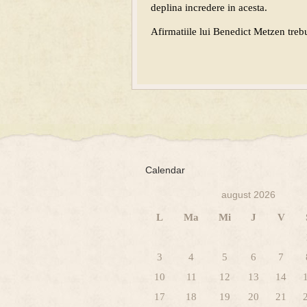
deplina incredere in acesta.
Afirmatiile lui Benedict Metzen trebui
Calendar
august 2026
L
Ma
Mi
J
V
3
4
5
6
7
10
11
12
13
14
17
18
19
20
21