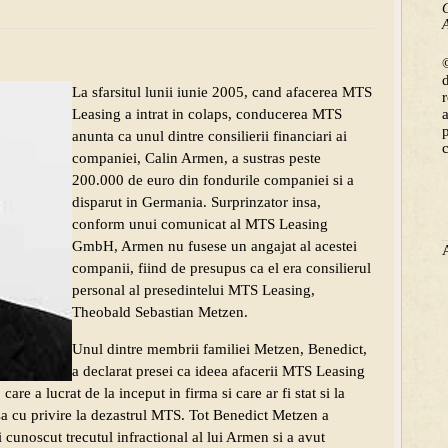
C
A
©
La sfarsitul lunii iunie 2005, cand afacerea MTS
Leasing a intrat in colaps, conducerea MTS
anunta ca unul dintre consilierii financiari ai
companiei, Calin Armen, a sustras peste
200.000 de euro din fondurile companiei si a
disparut in Germania. Surprinzator insa,
conform unui comunicat al MTS Leasing
GmbH, Armen nu fusese un angajat al acestei
companii, fiind de presupus ca el era consilierul
personal al presedintelui MTS Leasing,
Theobald Sebastian Metzen.
Unul dintre membrii familiei Metzen, Benedict,
a declarat presei ca ideea afacerii MTS Leasing
care a lucrat de la inceput in firma si care ar fi stat si la
sa cu privire la dezastrul MTS. Tot Benedict Metzen a
i cunoscut trecutul infractional al lui Armen si a avut