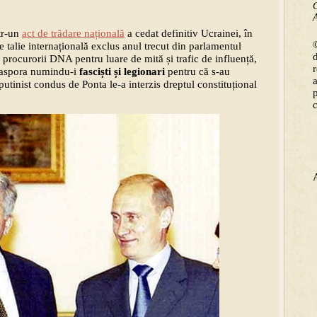
C
A
tr-un
act de trădare națională
a cedat definitiv Ucrainei, în
©
e talie internațională exclus anul trecut din parlamentul
e procurorii DNA pentru luare de mită și trafic de influență,
diaspora numindu-i
fasciști și legionari
pentru că s-au
putinist condus de Ponta le-a interzis dreptul constituțional