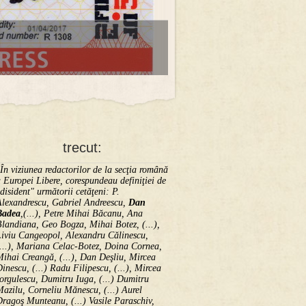
trecut:
În viziunea redactorilor de la secţia română
 Europei Libere, corespundeau definiţiei de
disident" următorii ce­tă­ţeni: P.
Alexandrescu, Gabriel Andreescu,
Dan
Badea
,(...), Petre Mihai Băcanu, Ana
landiana, Geo Bogza, Mihai Botez, (...),
Liviu Cangeopol, Alexandru Călinescu,
...), Mariana Celac-Botez, Doina Cornea,
ihai Creangă, (...), Dan Deşliu, Mircea
inescu, (...) Radu Filipescu, (...), Mircea
orgulescu, Dumitru Iuga, (...) Dumitru
azilu, Corneliu Mănescu, (...) Aurel
ragoş Munteanu, (...) Vasile Paraschiv,