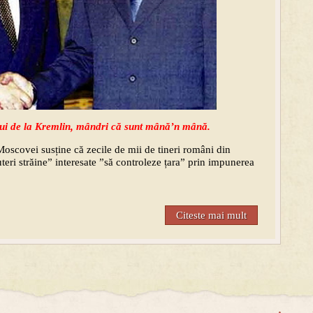
 lui de la Kremlin, mândri că sunt mână’n mână.
 Moscovei susține că zecile de mii de tineri români din
uteri străine” interesate ”să controleze țara” prin impunerea
Citeste mai mult