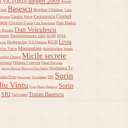
alegeri 2009
ul VICTORIA
Avere
Basescu
cian
Bogdan Chirieac
Calin
Cornel
Ceausescu
Catalin Voicu
riceanu
escu
Cozmin Gusa
Dan Badea
Crin Antonescu
Dan Voiculescu
u Rusanu
rmare
Dezinformarea zilei
DNA
DGIPI
Liviu
KGB
Hrebenciuc
ICE Dunarea
scala
Manipulare
manipulare mass
iviu Turcu
Micile secrete
arius Oprea
Geoana
Odiseea Crescent
Omar Hayssam
u
Realitatea Tv
proces Razvan Petrovici Dan Badea
Sorin
udas Erno
SIE
Securitatea
Securitate
iu Vintu
Sorin
Sorin Rosca Stanescu
u
SRI
Traian Basescu
Tariceanu