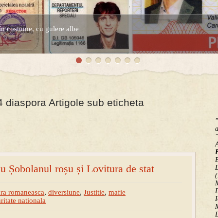
în costume, cu gulere albe
espre controversatele conturi secrete ale Securitatii.
 diaspora Artigole sub eticheta
"
a
"
B
u Șobolanul roșu și Lovitura de stat
(
M
D
ra romaneasca
,
diversiune
,
Justitie
,
mafie
I
ritate nationala
M
D