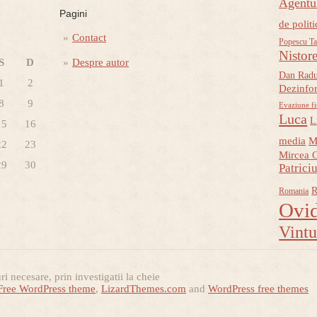
Agent
Pagini
de politi
Contact
Popescu Ta
Nistor
S
D
Despre autor
Dan Rad
1
2
Dezinfo
8
9
Evaziune fi
Luca
L
15
16
media
M
22
23
Mircea 
29
30
Patrici
R
Romania
Ovid
Vint
i necesare, prin investigatii la cheie
Free WordPress theme
,
LizardThemes.com
and
WordPress free themes