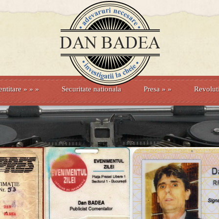
entitare
» »
»
Securitate nationala
Presa
»
»
Revolut