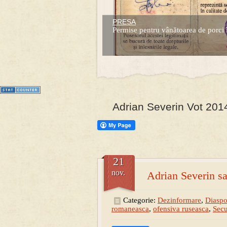
PRESA
Prima mea carte publicata (Nemira)
Permise pentru vânătoarea de porci 
Averea Presedintelui: prima lucrare d
1
2
3
4
5
6
7
Adrian Severin Vot 2014
21
nov.
Adrian Severin sa
Categorie:
Dezinformare
,
Diaspo
romaneasca
,
ofensiva ruseasca
,
Secu