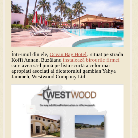
Într-unul din ele,
Ocean Bay Hotel
, situat pe strada
Koffi Annan, Buzăianu
instalează birourile firmei
care avea să-l pună pe lista scurtă a celor mai
apropiați asociați ai dictatorului gambian Yahya
Jammeh, Westwood Company Ltd.