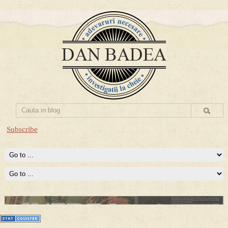
Subscribe
Prima mea carte publicata (Nemira)
Averea Presedintelui: prima lucrare despre controversatele
conturi secrete ale Securitatii.