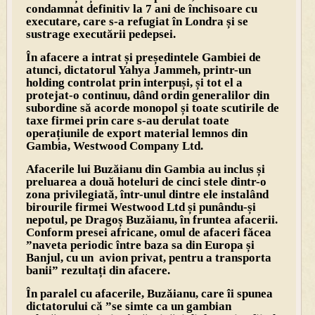
condamnat definitiv la 7 ani de închisoare cu
executare, care s-a refugiat în Londra și se
sustrage executării pedepsei.
În afacere a intrat și președintele Gambiei de
atunci, dictatorul Yahya Jammeh, printr-un
holding controlat prin interpuși, și tot el a
protejat-o continuu, dând ordin generalilor din
subordine să acorde monopol și toate scutirile de
taxe firmei prin care s-au derulat toate
operațiunile de export material lemnos din
Gambia, Westwood Company Ltd.
Afacerile lui Buzăianu din Gambia au inclus și
preluarea a două hoteluri de cinci stele dintr-o
zona privilegiată, într-unul dintre ele instalând
birourile firmei Westwood Ltd și punându-și
nepotul, pe Dragoș Buzăianu, în fruntea afacerii.
Conform presei africane, omul de afaceri făcea
”naveta periodic între baza sa din Europa și
Banjul, cu un avion privat, pentru a transporta
banii” rezultați din afacere.
În paralel cu afacerile, Buzăianu, care îi spunea
dictatorului că ”se simte ca un gambian