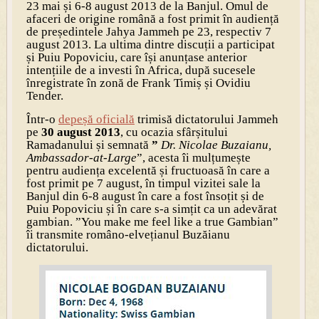
23 mai și 6-8 august 2013 de la Banjul. Omul de
afaceri de origine română a fost primit în audiență
de președintele Jahya Jammeh pe 23, respectiv 7
august 2013. La ultima dintre discuții a participat
și Puiu Popoviciu, care își anunțase anterior
intențiile de a investi în Africa, după sucesele
înregistrate în zonă de Frank Timiș și Ovidiu
Tender.
Într-o
depeșă oficială
trimisă dictatorului Jammeh
pe
30 august 2013
, cu ocazia sfârșitului
Ramadanului și semnată
”
Dr. Nicolae Buzaianu,
Ambassador-at-Large
”, acesta îi mulțumește
pentru audiența excelentă și fructuoasă în care a
fost primit pe 7 august, în timpul vizitei sale la
Banjul din 6-8 august în care a fost însoțit și de
Puiu Popoviciu și în care s-a simțit ca un adevărat
gambian. ”You make me feel like a true Gambian”
îi transmite româno-elvețianul Buzăianu
dictatorului.