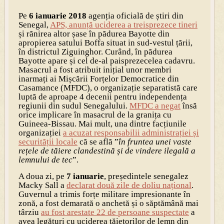
Pe
6 ianuarie 2018
agenția oficială de știri din
Senegal,
APS, anunță uciderea a treisprezece tineri
și rănirea altor șase în pădurea Bayotte din
apropierea satului Boffa situat in sud-vestul țării,
în districtul Ziguinghor. Curând, în pădurea
Bayotte apare și cel de-al paisprezecelea cadavru.
Masacrul a fost atribuit inițial unor membri
inarmați ai Mișcării Forțelor Democratice din
Casamance (MFDC), o organizație separatistă care
luptă de aproape 4 decenii pentru independența
regiunii din sudul Senegalului.
MFDC a negat
însă
orice implicare în masacrul de la granița cu
Guineea-Bissau. Mai mult, una dintre facțiunile
organizației
a acuzat responsabilii administrației și
securității locale
că se află ”
în fruntea unei vaste
rețele de tăiere clandestină și de vindere ilegală a
lemnului de tec
”.
A doua zi, pe
7 ianuarie
, președintele senegalez
Macky Sall a
declarat două zile de doliu național
.
Guvernul a trimis forțe militare impresionante în
zonă, a fost demarată o anchetă și o săptămână mai
târziu
au fost arestate 22 de persoane suspectate
a
avea legături cu uciderea tăietorilor de lemn din