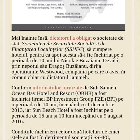
Mai înainte însă,
dictatorul a obligat
o societate de
stat,
Societatea de Securitate Socială și de
Finanțarea Locuințelor (SSHFC
), să cumpere
hotelul, pentru ca apoi acesta să-i fie închiriat pe o
perioada de 10 ani lui Nicolae Buzăianu. De aici,
prin nepotul său Dragoș Buzăianu, dirija
operațiunile Westwood, compania pe care o avea în
comun chiar cu dictatorul Jammeh.
Conform
informațiilor furnizate
de Sidi Sanneh,
Ocean Bay Hotel and Resort (OBHR) a fost
închiriat firmei BP Investment Group FZE (BPI) pe
o perioada de 10 ani, începând cu 1 decembrie
2013, iar Sun Beach Hotel a fost închiriat pe o
perioada de 15 ani și 10 luni începând cu 9 august
2016.
Condițiile închirierii celor două hoteluri de cinci
stele au fost în detrimentul societății SSHFC,