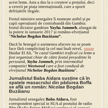
acest lemn. Asta a dus la o creștere a prețului, deci
a cererii pe piața internațională, care a sporit
defrișările ilegale.
Fostul ministru senegalez îi numește astfel și pe
capii operațiunii de contrabandă din Gambia:
fostul dictator gambian
Yayha Jammeh
, alungat de
la putere in ianuarie 2017 și româno-elvețianul
”
Nicholae Bogdan Buzăianu”
.
Dacă în Senegal o asemenea afacere nu se poate
face fără complicitați la cel mai înalt nivel,
spune
Haidar El Ali, ”
în cazul Gambiei traficul cu lemn a
fost organizat chiar de către fostul președinte în
persoană,
Yayha Jammeh
, prin intermediul
companiei
Westwood
care a fost condusă de
elvețianul
Nicholae Bogdan Buzăianu
”.
Jurnalistul Baba Aidara susține că în
spatele masacrului din pădurea Boffa
se află un român: Nicolae Bogdan
Buzăianu
Jurnalistul senegalez
Baba Aidara,
fost
corespondent special in SUA al postului de radio
Rfm (Radio Futurs Médias) susține și el aceeași