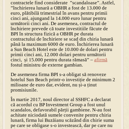
contractele find considerate ”scandaloase”. Astfel,
”închirierea lunară a OBHR a fost de 13.000 de
euro, plătibilă trimestrial în avans pentru primii
cinci ani, ajungand la 14.000 euro lunar pentru
următorii cinci ani. De asemenea, contractul de
închiriere prevede că toate investitiile făcute de
BPI în structura fizică a OBHR pe durata
contractului de închiriere se scad din chiria lunară
până la maximum 6000 de euro. Închirierea lunară
a Sun Beach Hotel este de 10.000 de dolari pentru
primii cinci ani, 12.000 dolari pentru următorii
cinci, și 15.000 pentru durata rămasă” –
afirmă
fostul ministru de externe gambian.
De asemenea firma BPI s-a obligat să renoveze
hotelul Sun Beach printr-o investiție de minimum 2
milioane de euro dar, evident, nu și-a ținut
promisiunile.
În martie 2017, noul director al SSHFC a declarat
că acordul cu BP Investment Group a fost unul
scandalos, defavorabil părții gambiene. N-au fost
achitate niciodată sumele convenite pentru chiria
lunară, firma lui Buzăianu scăzând din chirie suma
pe care se obligase s-o investească, dar pe care nu