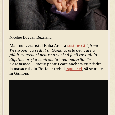
Nicolae Bogdan Buzăianu
Mai mult, ziaristul Baba Aidara
susține că
”
firma
Westwood, cu sediul în Gambia, este cea care a
plătit mercenari pentru a veni să facă ravagii în
Ziguinchor și a controla taierea padurilor în
Casamance
”, motiv pentru care ancheta cu privire
la masacrul din Boffa ar trebui,
spune el
, să se mute
în Gambia.