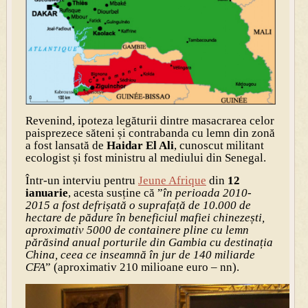
Revenind, ipoteza legăturii dintre masacrarea celor
paisprezece săteni și contrabanda cu lemn din zonă
a fost lansată de
Haidar El Ali
, cunoscut militant
ecologist și fost ministru al mediului din Senegal.
Într-un interviu pentru
Jeune Afrique
din
12
ianuarie
, acesta susține că ”
în perioada 2010-
2015 a fost defrișată o suprafață de 10.000 de
hectare de pădure în beneficiul mafiei chinezești,
aproximativ 5000 de containere pline cu lemn
părăsind anual porturile din Gambia cu destinația
China, ceea ce inseamnă în jur de 140 miliarde
CFA
” (aproximativ 210 milioane euro – nn).