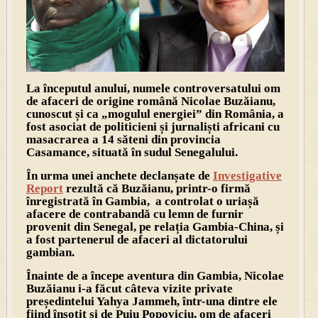
La începutul anului, numele controversatului om
de afaceri de origine română Nicolae Buzăianu,
cunoscut și ca „mogulul energiei” din România, a
fost asociat de politicieni și jurnaliști africani cu
masacrarea a 14 săteni din provincia
Casamance, situată în sudul Senegalului.
În urma unei anchete declanșate de
Investigative
Report
rezultă că Buzăianu, printr-o firmă
înregistrată în Gambia, a controlat o uriașă
afacere de contrabandă cu lemn de furnir
provenit din Senegal, pe relația Gambia-China, și
a fost partenerul de afaceri al dictatorului
gambian.
Înainte de a începe aventura din Gambia, Nicolae
Buzăianu i-a făcut câteva vizite private
președintelui Yahya Jammeh, într-una dintre ele
fiind însoțit și de Puiu Popoviciu, om de afaceri