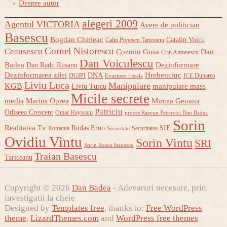
Despre autor
alegeri 2009
Agentul VICTORIA
Avere de politician
Basescu
Bogdan Chirieac
Catalin Voicu
Calin Popescu Tariceanu
Cornel Nistorescu
Ceausescu
Cozmin Gusa
Dan
Crin Antonescu
Dan Voiculescu
Badea
Dezinformare
Dan Radu Rusanu
Dezinformarea zilei
Hrebenciuc
DNA
DGIPI
ICE Dunarea
Evaziune fiscala
Liviu Luca
Manipulare
KGB
manipulare mass
Liviu Turcu
Micile secrete
media
Marius Oprea
Mircea Geoana
Patriciu
Odiseea Crescent
Omar Hayssam
proces Razvan Petrovici Dan Badea
Sorin
Realitatea Tv
Rudas Erno
SIE
Romania
Securitatea
Securitate
Ovidiu Vintu
Sorin Vintu
SRI
Sorin Rosca Stanescu
Traian Basescu
Tariceanu
Copyright © 2026
Dan Badea
- Adevaruri necesare, prin
investigatii la cheie
Designed by
Templates free
, thanks to:
Free WordPress
theme
,
LizardThemes.com
and
WordPress free themes