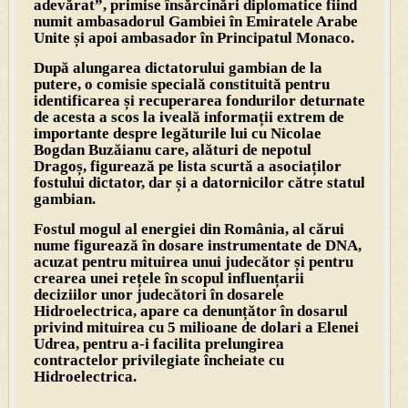
adevărat”, primise însărcinări diplomatice fiind
numit ambasadorul Gambiei în Emiratele Arabe
Unite și apoi ambasador în Principatul Monaco.
După alungarea dictatorului gambian de la
putere, o comisie specială constituită pentru
identificarea și recuperarea fondurilor deturnate
de acesta a scos la iveală informații extrem de
importante despre legăturile lui cu Nicolae
Bogdan Buzăianu care, alături de nepotul
Dragoș, figurează pe lista scurtă a asociaților
fostului dictator, dar și a datornicilor către statul
gambian.
Fostul mogul al energiei din România, al cărui
nume figurează în dosare instrumentate de DNA,
acuzat pentru mituirea unui judecător și pentru
crearea unei rețele în scopul influențarii
deciziilor unor judecători în dosarele
Hidroelectrica, apare ca denunțător în dosarul
privind mituirea cu 5 milioane de dolari a Elenei
Udrea, pentru a-i facilita prelungirea
contractelor privilegiate încheiate cu
Hidroelectrica.