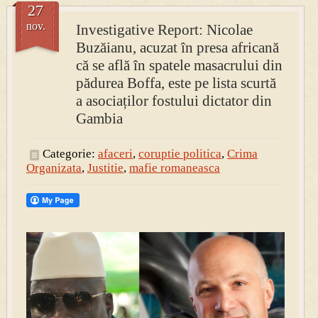
27
nov.
Investigative Report: Nicolae
Buzăianu, acuzat în presa africană
că se află în spatele masacrului din
pădurea Boffa, este pe lista scurtă
a asociaților fostului dictator din
Gambia
Categorie:
afaceri
,
coruptie politica
,
Crima
Organizata
,
Justitie
,
mafie romaneasca