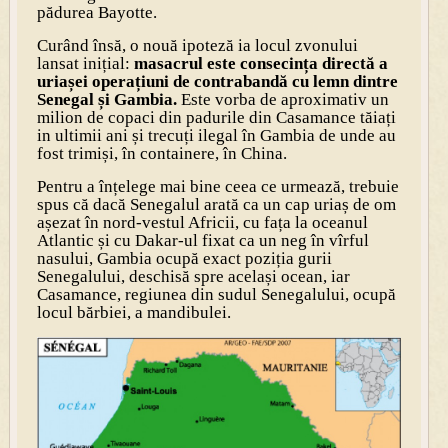
pădurea Bayotte.
Curând însă, o nouă ipoteză ia locul zvonului
lansat inițial:
masacrul este consecința directă a
uriașei operațiuni de contrabandă cu lemn dintre
Senegal și Gambia.
Este vorba de aproximativ un
milion de copaci din padurile din Casamance tăiați
in ultimii ani și trecuți ilegal în Gambia de unde au
fost trimiși, în containere, în China.
Pentru a înțelege mai bine ceea ce urmează, trebuie
spus că dacă Senegalul arată ca un cap uriaș de om
așezat în nord-vestul Africii, cu fața la oceanul
Atlantic și cu Dakar-ul fixat ca un neg în vîrful
nasului, Gambia ocupă exact poziția gurii
Senegalului, deschisă spre același ocean, iar
Casamance, regiunea din sudul Senegalului, ocupă
locul bărbiei, a mandibulei.