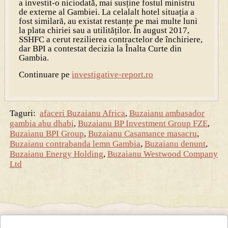
a investit-o niciodată, mai susține fostul ministru
de externe al Gambiei. La celalalt hotel situația a
fost similară, au existat restanțe pe mai multe luni
la plata chiriei sau a utilităților. În august 2017,
SSHFC a cerut rezilierea contractelor de închiriere,
dar BPI a contestat decizia la Înalta Curte din
Gambia.
Continuare pe
investigative-report.ro
Taguri:
afaceri Buzaianu Africa
,
Buzaianu ambasador
gambia abu dhabi
,
Buzaianu BP Investment Group FZE
,
Buzaianu BPI Group
,
Buzaianu Casamance masacru
,
Buzaianu contrabanda lemn Gambia
,
Buzaianu denunt
,
Buzaianu Energy Holding
,
Buzaianu Westwood Company
Ltd