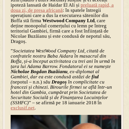
ipoteză lansată de Haidar El Ali și
preluată rapid, a
doua zi, de presa africană
: în spatele întregii
operațiuni care a dus la executarea sătenilor din
Boffa stă firma
Westwood Company Ltd
, care
deține monopolul comerțului cu lemn pe întreg
teritoriul Gambiei, firmă care a fost înființată de
Nicolae Buzăianu și este condusă de nepotul său,
Dragoș.
”
Societatea WestWood Company Ltd, citată de
confratele nostru Baba Aidara în masacrul din
Boffa, și-a început activitatea cu trei ani în urmă în
țara lui Adama Barrow. Fondatorul ei se numește
Nicholae Bogdan Buzăianu
, ex-diplomat al
Gambiei, dar ea este condusă astăzi de
fiul
(
nepotul – n.n.)
său
Dragoș
în complicitate cu
francezi și chinezi. Birourile firmei se află într-un
hotel din Gambia, cumpărat prin Societatea de
Securitate Socială și de Finanțarea Locuințelor
(SSHFC)
” – se afirmă pe 18 ianuarie 2018 în
exclusif.net
.