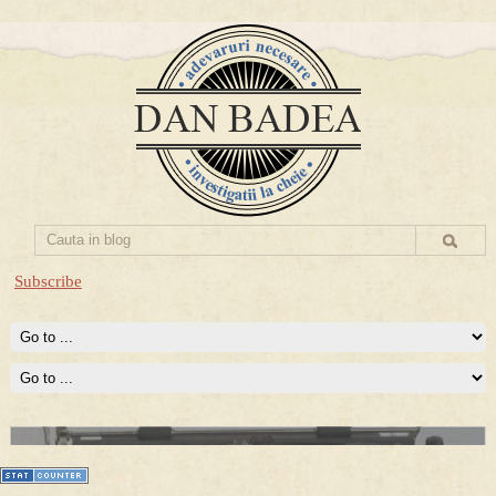
Subscribe
Prima mea carte publicata (Nemira)
Averea Presedintelui: prima lucrare despre controversatele
conturi secrete ale Securitatii.