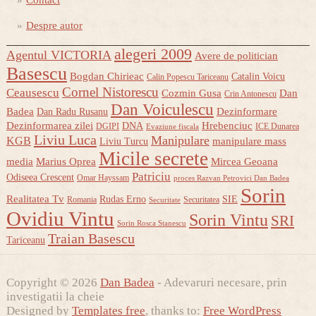
Despre autor
alegeri 2009
Agentul VICTORIA
Avere de politician
Basescu
Bogdan Chirieac
Catalin Voicu
Calin Popescu Tariceanu
Cornel Nistorescu
Ceausescu
Cozmin Gusa
Dan
Crin Antonescu
Dan Voiculescu
Badea
Dezinformare
Dan Radu Rusanu
Dezinformarea zilei
Hrebenciuc
DNA
DGIPI
ICE Dunarea
Evaziune fiscala
Liviu Luca
Manipulare
KGB
manipulare mass
Liviu Turcu
Micile secrete
media
Marius Oprea
Mircea Geoana
Patriciu
Odiseea Crescent
Omar Hayssam
proces Razvan Petrovici Dan Badea
Sorin
Realitatea Tv
Rudas Erno
SIE
Romania
Securitatea
Securitate
Ovidiu Vintu
Sorin Vintu
SRI
Sorin Rosca Stanescu
Traian Basescu
Tariceanu
Copyright © 2026
Dan Badea
- Adevaruri necesare, prin
investigatii la cheie
Designed by
Templates free
, thanks to:
Free WordPress