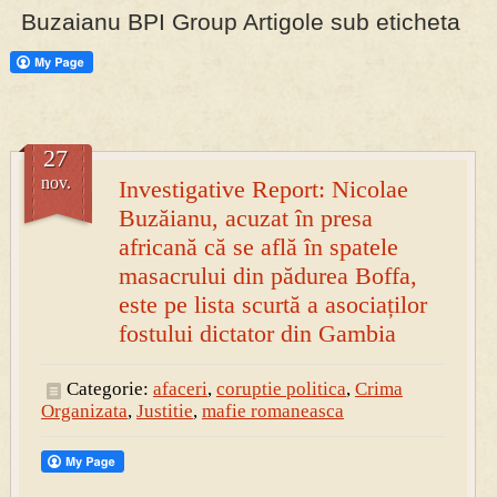
Buzaianu BPI Group Artigole sub eticheta
PRESA
Permise pentru vânătoarea de porci în costume, cu gulere albe
27
nov.
Investigative Report: Nicolae
Buzăianu, acuzat în presa
africană că se află în spatele
masacrului din pădurea Boffa,
este pe lista scurtă a asociaților
fostului dictator din Gambia
Categorie:
afaceri
,
coruptie politica
,
Crima
Organizata
,
Justitie
,
mafie romaneasca