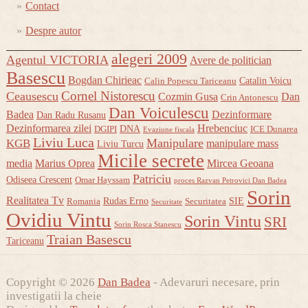
Contact
Despre autor
alegeri 2009
Agentul VICTORIA
Avere de politician
Basescu
Bogdan Chirieac
Catalin Voicu
Calin Popescu Tariceanu
Cornel Nistorescu
Ceausescu
Cozmin Gusa
Dan
Crin Antonescu
Dan Voiculescu
Badea
Dezinformare
Dan Radu Rusanu
Dezinformarea zilei
Hrebenciuc
DNA
DGIPI
ICE Dunarea
Evaziune fiscala
Liviu Luca
Manipulare
KGB
manipulare mass
Liviu Turcu
Micile secrete
media
Marius Oprea
Mircea Geoana
Patriciu
Odiseea Crescent
Omar Hayssam
proces Razvan Petrovici Dan Badea
Sorin
Realitatea Tv
Rudas Erno
SIE
Romania
Securitatea
Securitate
Ovidiu Vintu
Sorin Vintu
SRI
Sorin Rosca Stanescu
Traian Basescu
Tariceanu
Copyright © 2026
Dan Badea
- Adevaruri necesare, prin
investigatii la cheie