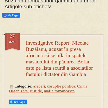
Buzaianu ambasador gambia abu dhabi
Artigole sub eticheta
PRESA
Permise pentru vânătoarea de porci în costume, cu gulere albe
27
nov.
Investigative Report: Nicolae
Buzăianu, acuzat în presa
africană că se află în spatele
masacrului din pădurea Boffa,
este pe lista scurtă a asociaților
fostului dictator din Gambia
Categorie:
afaceri
,
coruptie politica
,
Crima
Organizata
,
Justitie
,
mafie romaneasca