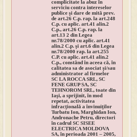
complicitate la abuz în
serviciu contra intereselor
publice şi dare de mită prev.
de art.26 C.p. rap. la art.248
C.p. cu aplic. art.41 alin.2
C.p., art.26 C.p. rap. la
art.13 2 din Legea
nr.78/2000 cu aplic. art.41
alin.2 C.p. şi art.6 din Legea
nr.78/2000 rap. la art.255
C.P. cu aplic. art.41 alin.2
C.p., constând în aceea că, în
calitatea sa de asociat şi/sau
administrator al firmelor
SC LA ROCCA SRL, SC
FENE GRUP SA, SC
TEHNOROM SRL, toate din
Iaşi, a sprijinit, în mod
repetat, activitatea
infracţională a învinuiţilor
Turbatu Ion, Marghidan Ion,
Andronache Petru, directori
în cadrul SC SISEE
ELECTRICA MOLDOVA
SA, în perioada 2001 – 2005,