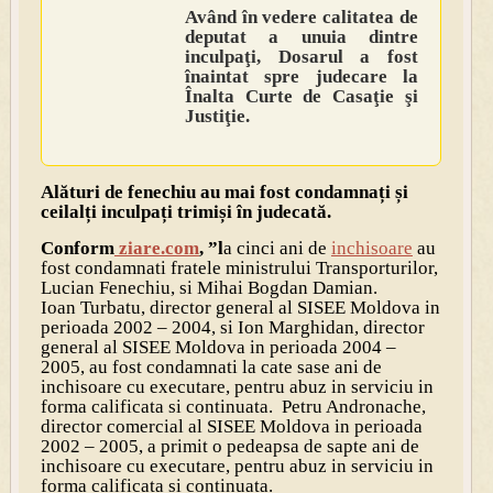
Având în vedere calitatea de
deputat a unuia dintre
inculpaţi, Dosarul a fost
înaintat spre judecare la
Înalta Curte de Casaţie şi
Justiţie.
Alături de fenechiu au mai fost condamnați și
ceilalți inculpați trimiși în judecată.
Conform
ziare.com
, ”l
a cinci ani de
inchisoare
au
fost condamnati fratele ministrului Transporturilor,
Lucian Fenechiu, si Mihai Bogdan Damian.
Ioan Turbatu, director general al SISEE Moldova in
perioada 2002 – 2004, si Ion Marghidan, director
general al SISEE Moldova in perioada 2004 –
2005, au fost condamnati la cate sase ani de
inchisoare cu executare, pentru abuz in serviciu in
forma calificata si continuata. Petru Andronache,
director comercial al SISEE Moldova in perioada
2002 – 2005, a primit o pedeapsa de sapte ani de
inchisoare cu executare, pentru abuz in serviciu in
forma calificata si continuata.