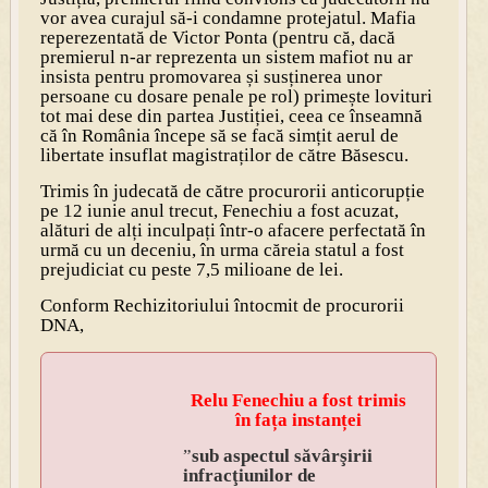
vor avea curajul să-i condamne protejatul. Mafia
reperezentată de Victor Ponta (pentru că, dacă
premierul n-ar reprezenta un sistem mafiot nu ar
insista pentru promovarea și susținerea unor
persoane cu dosare penale pe rol) primește lovituri
tot mai dese din partea Justiției, ceea ce înseamnă
că în România începe să se facă simțit aerul de
libertate insuflat magistraților de către Băsescu.
Trimis în judecată de către procurorii anticorupție
pe 12 iunie anul trecut, Fenechiu a fost acuzat,
alături de alți inculpați într-o afacere perfectată în
urmă cu un deceniu, în urma căreia statul a fost
prejudiciat cu peste 7,5 milioane de lei.
Conform Rechizitoriului întocmit de procurorii
DNA,
Relu Fenechiu a fost trimis
în fața instanței
”
sub aspectul săvârşirii
infracţiunilor de