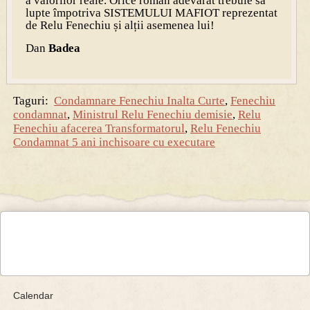
a valorilor reale. Orice român adevărat trebuie să
lupte împotriva SISTEMULUI MAFIOT reprezentat
de Relu Fenechiu și alții asemenea lui!
Dan
Badea
Taguri:
Condamnare Fenechiu Inalta Curte
,
Fenechiu
condamnat
,
Ministrul Relu Fenechiu demisie
,
Relu
Fenechiu afacerea Transformatorul
,
Relu Fenechiu
Condamnat 5 ani inchisoare cu executare
Calendar