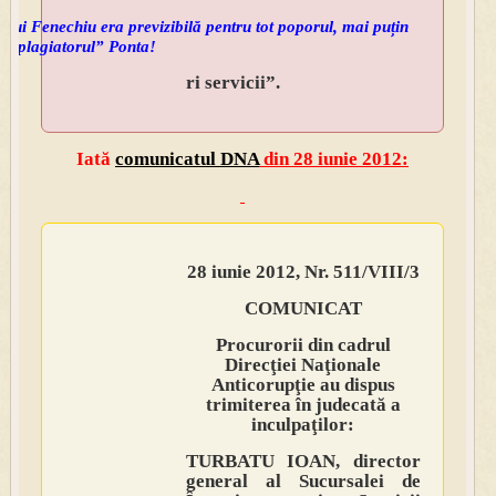
 lui Fenechiu era previzibilă pentru tot poporul, mai puțin
tot plagiatorul” Ponta!
ri servicii”.
Iată
comunicatul DNA
din 28 iunie 2012:
28 iunie 2012, Nr. 511/VIII/3
COMUNICAT
Procurorii din cadrul
Direcţiei Naţionale
Anticorupţie au dispus
trimiterea în judecată a
inculpaţilor:
TURBATU IOAN, director
general al Sucursalei de