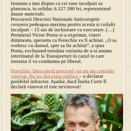
Instanta a mai dispus ca cei sase inculpati sa
plateasca, in solidar, 6.327.390 lei, reprezentand
daune materiale.
Procurorii Directiei Nationale Anticoruptie
cerusera pedeapsa maxima pentru acesta si ceilalti
inculpati – 15 ani de inchisoare cu executare. (…)
Premierul Victor Ponta si-a exprimat, vineri
dimineata, speranta ca Fenechiu va fi achitat. „O sa
vorbesc cu dansul, sper sa fie achitat”, a spus
Ponta, excluzand totodata varianta de a-si asuma
interimatul de la Transporturi in cazul in care
instanta il va condamna pe liberal.
Fenechiu: Daca pierd procesul, tot nu ma consider
vinovat. Nu ies din viata publica
– a declarat
posibilul infractor. Așadar, dacă Înalta Curte îl
declară vinovat el este nevinovat!