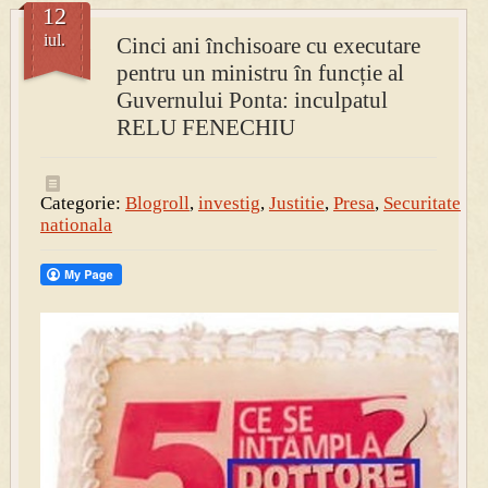
12
iul.
Cinci ani închisoare cu executare
PRESA
pentru un ministru în funcție al
Permise pentru vânătoarea de porci în costume, cu gulere albe
Guvernului Ponta: inculpatul
RELU FENECHIU
Categorie:
Blogroll
,
investig
,
Justitie
,
Presa
,
Securitate
nationala