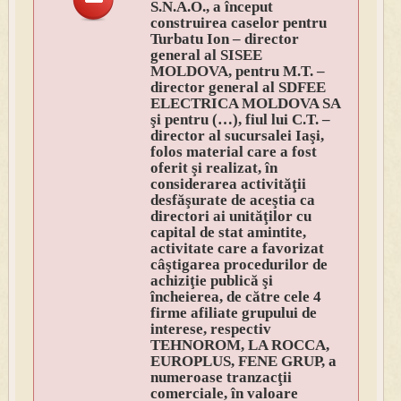
S.N.A.O., a început
construirea caselor pentru
Turbatu Ion – director
general al SISEE
MOLDOVA, pentru M.T. –
director general al SDFEE
ELECTRICA MOLDOVA SA
şi pentru (…), fiul lui C.T. –
director al sucursalei Iaşi,
folos material care a fost
oferit şi realizat, în
considerarea activităţii
desfăşurate de aceştia ca
directori ai unităţilor cu
capital de stat amintite,
activitate care a favorizat
câştigarea procedurilor de
achiziţie publică şi
încheierea, de către cele 4
firme afiliate grupului de
interese, respectiv
TEHNOROM, LA ROCCA,
EUROPLUS, FENE GRUP, a
numeroase tranzacţii
comerciale, în valoare