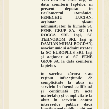
data comiterii faptelor, în
prezent deputat în
Parlamentul României,
FENECHIU LUCIAN,
acţionar şi/sau
administrator la firmele SC
FENE GRUP SA, SC LA
ROCCA SRL Iaşi, SC
TEHNOROM SRL Iaşi şi
DAMIAN MIHAI BOGDAN,
asociat unic şi administrator
la SC EUROPLUS SRL Iaşi
şi acţionar al SC FENE
GRUP SA, la data comiterii
faptelor,
în sarcina cărora s-au
reţinut infracţiunile de
complicitate la abuz în
serviciu în formă calificată
şi continuată (39 acte
materiale) şi complicitate la
abuz în serviciu contra
intereselor publice dacă
funcţionarul public a obţinut