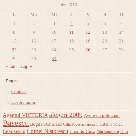
iulie 2013
L
Ma
Mi
J
V
S
D
1
2
3
4
5
6
7
8
9
10
11
12
13
14
15
16
17
18
19
20
21
22
23
24
25
26
27
28
29
30
31
« iun.
aug. »
Pagini
Contact
Despre autor
alegeri 2009
Agentul VICTORIA
Avere de politician
Basescu
Bogdan Chirieac
Catalin Voicu
Calin Popescu Tariceanu
Cornel Nistorescu
Ceausescu
Cozmin Gusa
Dan
Crin Antonescu