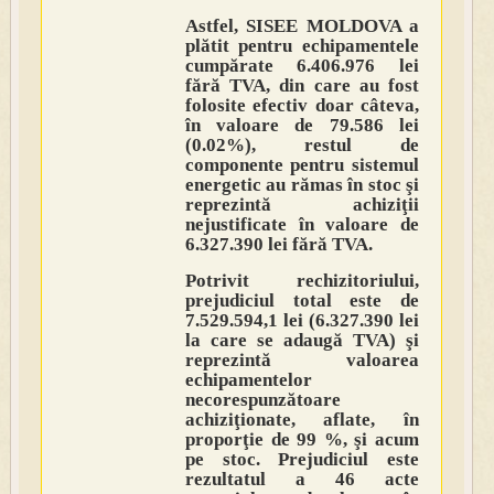
Astfel, SISEE MOLDOVA a
plătit pentru echipamentele
cumpărate 6.406.976 lei
fără TVA, din care au fost
folosite efectiv doar câteva,
în valoare de 79.586 lei
(0.02%), restul de
componente pentru sistemul
energetic au rămas în stoc şi
reprezintă achiziţii
nejustificate în valoare de
6.327.390 lei fără TVA.
Potrivit rechizitoriului,
prejudiciul total este de
7.529.594,1 lei (6.327.390 lei
la care se adaugă TVA) şi
reprezintă valoarea
echipamentelor
necorespunzătoare
achiziţionate, aflate, în
proporţie de 99 %, şi acum
pe stoc. Prejudiciul este
rezultatul a 46 acte