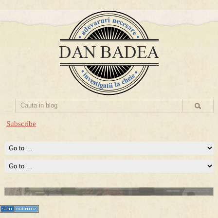
Subscribe
Prima mea carte publicata (Nemira)
Averea Presedintelui: prima lucrare despre controversatele
conturi secrete ale Securitatii.