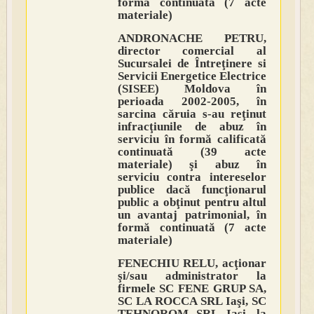
formă continuată (7 acte
materiale)
ANDRONACHE PETRU,
director comercial al
Sucursalei de Întreţinere si
Servicii Energetice Electrice
(SISEE) Moldova în
perioada 2002-2005, în
sarcina căruia s-au reţinut
infracţiunile de abuz în
serviciu în formă calificată
continuată (39 acte
materiale) şi abuz în
serviciu contra intereselor
publice dacă funcţionarul
public a obţinut pentru altul
un avantaj patrimonial, în
formă continuată (7 acte
materiale)
FENECHIU RELU, acţionar
şi/sau administrator la
firmele SC FENE GRUP SA,
SC LA ROCCA SRL Iaşi, SC
TEHNOROM SRL Iaşi, la