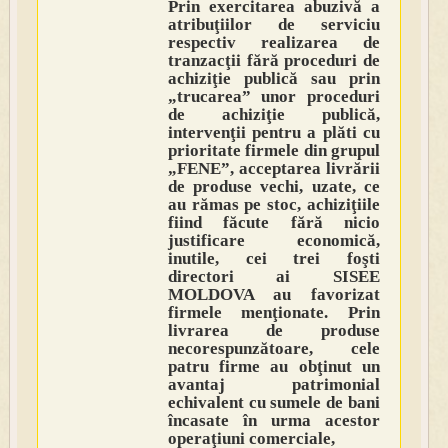
Prin exercitarea abuzivă a
atribuţiilor de serviciu
respectiv realizarea de
tranzacţii fără proceduri de
achiziţie publică sau prin
„trucarea” unor proceduri
de achiziţie publică,
intervenţii pentru a plăti cu
prioritate firmele din grupul
„FENE”, acceptarea livrării
de produse vechi, uzate, ce
au rămas pe stoc, achiziţiile
fiind făcute fără nicio
justificare economică,
inutile, cei trei foşti
directori ai SISEE
MOLDOVA au favorizat
firmele menţionate. Prin
livrarea de produse
necorespunzătoare, cele
patru firme au obţinut un
avantaj patrimonial
echivalent cu sumele de bani
încasate în urma acestor
operaţiuni comerciale,