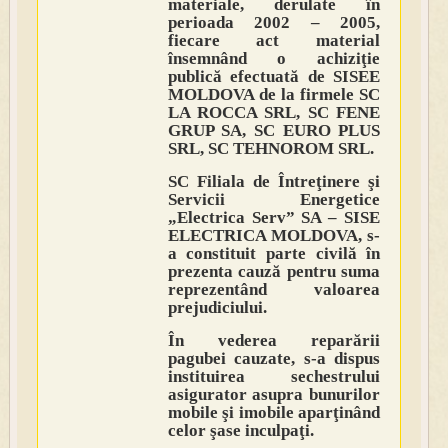
materiale, derulate în
perioada 2002 – 2005,
fiecare act material
însemnând o achiziţie
publică efectuată de SISEE
MOLDOVA de la firmele SC
LA ROCCA SRL, SC FENE
GRUP SA, SC EURO PLUS
SRL, SC TEHNOROM SRL.
SC Filiala de Întreţinere şi
Servicii Energetice
„Electrica Serv” SA – SISE
ELECTRICA MOLDOVA, s-
a constituit parte civilă în
prezenta cauză pentru suma
reprezentând valoarea
prejudiciului.
În vederea reparării
pagubei cauzate, s-a dispus
instituirea sechestrului
asigurator asupra bunurilor
mobile şi imobile aparţinând
celor şase inculpaţi.