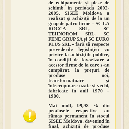
de echipamente şi piese de
schimb, în perioada 2002-
2005, SISEE Moldova a
realizat şi achiziţii de la un
grup de patru firme – SC LA
ROCCA SRL, SC
TEHNOROM SRL, SC
FENE GRUP SA şi SC EURO
PLUS SRL – fără să respecte
prevederile legislaţiei cu
privire la achiziţiile publice,
în condiţii de favorizare a
acestor firme de la care s-au
cumpărat, la preţuri de
produse noi,
transformatoare şi
întreruptoare uzate şi vechi,
fabricate în anii 1970 –
1980.
Mai mult, 99,98 % din
produsele respective au
rămas permanent în stocul
SISEE Moldova, devenind în
final, achiziţii de produse