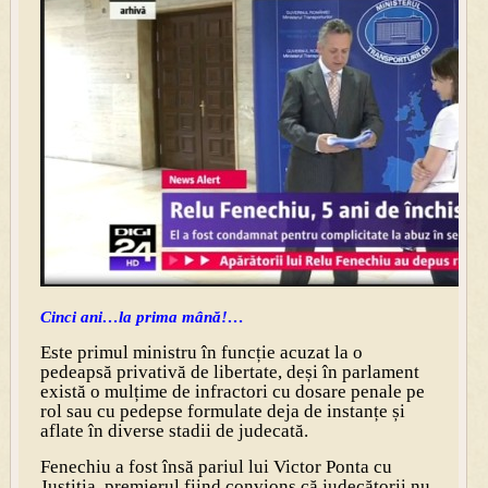
Cinci ani…la prima mână!…
Este primul ministru în funcție acuzat la o
pedeapsă privativă de libertate, deși în parlament
există o mulțime de infractori cu dosare penale pe
rol sau cu pedepse formulate deja de instanțe și
aflate în diverse stadii de judecată.
Fenechiu a fost însă pariul lui Victor Ponta cu
Justiția, premierul fiind convions că judecătorii nu