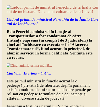
Cadoul primit de ministrul Fenechiu de la Înalta Curte: ci
ani de închisoare!
Relu Fenechiu, ministrul în funcție al
Transporturilor a fost condamnat de către
Instanța Supremă (în complet de 3 judecători) la
cinci ani închisoare cu executare în ”Afacerea
Transformatorul”, fiind acuzat, în principal, de
abuz în serviciu în formă calificată. Sentința este
cu recurs.
Cinci ani…la prima mână!…
Este primul ministru în funcție acuzat la o
pedeapsă privativă de libertate, deși în parlament
există o mulțime de infractori cu dosare penale pe
rol sau cu pedepse formulate deja de instanțe și
aflate în diverse stadii de judecată.
Fenechiu a fost însă pariul lui Victor Ponta cu