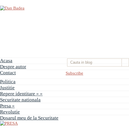
Acasa
Despre autor
Contact
Subscribe
Politica
Justitie
Repere identitare
» »
PRESA
Securitate nationala
Permise
Presa
»
pentru
Revolutie
vânătoarea
de
Dosarul meu de la Securitate
porci
în