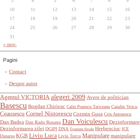
3
4
5
6
7
8
9
10
11
12
13
14
15
16
17
18
19
20
21
22
23
24
25
26
27
28
29
30
31
« nov.
Pagini
Contact
Despre autor
alegeri 2009
Agentul VICTORIA
Avere de politician
Basescu
Bogdan Chirieac
Catalin Voicu
Calin Popescu Tariceanu
Ceausescu
Cornel Nistorescu
Cozmin Gusa
Crin Antonescu
Dan Voiculescu
Dan Badea
Dezinformare
Dan Radu Rusanu
Dezinformarea zilei
Hrebenciuc
DNA
DGIPI
ICE
Evaziune fiscala
Liviu Luca
Manipulare
KGB
manipulare
Liviu Turcu
Dunarea