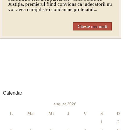
Justiția, premierul fiind convions că judecătorii nu
vor avea curajul să-i condamne protejatul...
Citeste mai mult
Calendar
august 2026
L
Ma
Mi
J
V
S
D
1
2