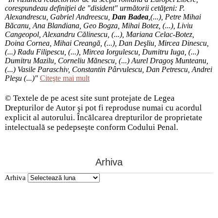
corespundeau definiţiei de "disident" următorii ce­tă­ţeni: P.
Alexandrescu, Gabriel Andreescu,
Dan Badea
,(...), Petre Mihai
Băcanu, Ana Blandiana, Geo Bogza, Mihai Botez, (...), Liviu
Cangeopol, Alexandru Călinescu, (...), Mariana Celac-Botez,
Doina Cornea, Mihai Creangă, (...), Dan Deşliu, Mircea Dinescu,
(...) Radu Filipescu, (...), Mircea Iorgulescu, Dumitru Iuga, (...)
Dumitru Mazilu, Corneliu Mănescu, (...) Aurel Dragoş Munteanu,
(...) Vasile Paraschiv, Constantin Pârvulescu, Dan Petrescu, Andrei
Pleşu (...)"
Citeşte mai mult
© Textele de pe acest site sunt protejate de Legea
Drepturilor de Autor şi pot fi reproduse numai cu acordul
explicit al autorului. Încălcarea drepturilor de proprietate
intelectuală se pedepseşte conform Codului Penal.
Arhiva
Arhiva