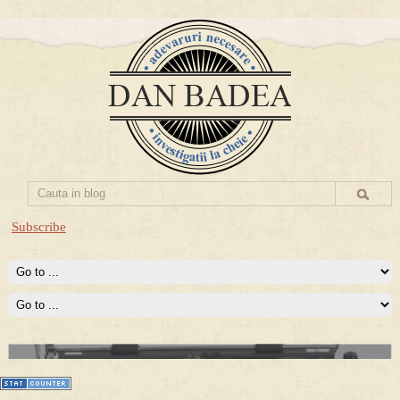
Subscribe
Prima mea carte publicata (Nemira)
Averea Presedintelui: prima lucrare despre controversatele
conturi secrete ale Securitatii.