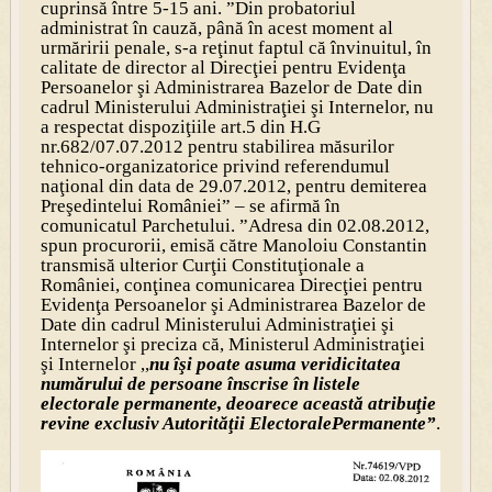
cuprinsă între 5-15 ani. ”Din probatoriul
administrat în cauză, până în acest moment al
urmăririi penale, s-a reţinut faptul că învinuitul, în
calitate de director al Direcţiei pentru Evidenţa
Persoanelor şi Administrarea Bazelor de Date din
cadrul Ministerului Administraţiei şi Internelor, nu
a respectat dispoziţiile art.5 din H.G
nr.682/07.07.2012 pentru stabilirea măsurilor
tehnico-organizatorice privind referendumul
naţional din data de 29.07.2012, pentru demiterea
Preşedintelui României” – se afirmă în
comunicatul Parchetului. ”Adresa din 02.08.2012,
spun procurorii, emisă către Manoloiu Constantin
transmisă ulterior Curţii Constituţionale a
României, conţinea comunicarea Direcţiei pentru
Evidenţa Persoanelor şi Administrarea Bazelor de
Date din cadrul Ministerului Administraţiei şi
Internelor şi preciza că, Ministerul Administraţiei
şi Internelor ,,
nu îşi poate asuma veridicitatea
numărului de persoane înscrise în listele
electorale permanente, deoarece această atribuţie
revine exclusiv Autorităţii Electorale
Permanente”
.