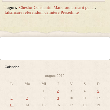
Taguri:
Chestor Constantin Manoloiu urmarit penal
,
falsificare referendum demitere Presedinte
Calendar
august 2012
L
Ma
Mi
J
V
S
D
1
2
3
4
5
6
7
8
9
10
11
12
13
14
15
16
17
18
19