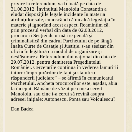
privire la referendum, va fi luată pe data de
31.08.2012. Învinuitul Manoloiu Constantin a
eludat dispoziţiile legale incidente în materia
atribuţiilor sale, cunoscând că încalcă legislaţia în
materie şi ignorând acest aspect. Reamintim că,
prin procesul verbal din data de 02.08.2012,
procurorii Secţiei de urmărire penală şi
criminalistică din cadrul Parchetului de pe lângă
Înalta Curte de Casaţie şi Justiţie, s-au sesizat din
oficiu în legătură cu modul de organizare şi
desfăşurare a Referendumului naţional din data de
29.07.2012, pentru demiterea Preşedintelui
României. Cercetările continuă în vederea lămuririi
tuturor împrejurărilor de fapt şi stabilirii
răspunderii judiciare” – se afirmă în cumunicatul
Parchetului. Ancheta procurorilor este, așadar, abia
la început. Rămâne de văzut pe cine a servit
Manoloiu, sau cine i-a cerut să revină asupra
adresei inițiale: Antonescu, Ponta sau Voiculescu?
Dan Badea