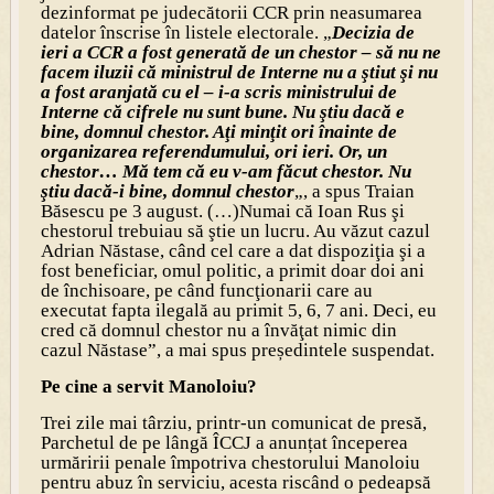
dezinformat pe judecătorii CCR prin neasumarea
datelor înscrise în listele electorale. „
Decizia de
ieri a CCR a fost generată de un chestor – să nu ne
facem iluzii că ministrul de Interne nu a ştiut şi nu
a fost aranjată cu el – i-a scris ministrului de
Interne că cifrele nu sunt bune. Nu ştiu dacă e
bine, domnul chestor. Aţi minţit ori înainte de
organizarea referendumului, ori ieri. Or, un
chestor… Mă tem că eu v-am făcut chestor. Nu
ştiu dacă-i bine, domnul chestor
„, a spus Traian
Băsescu pe 3 august. (…)Numai că Ioan Rus şi
chestorul trebuiau să ştie un lucru. Au văzut cazul
Adrian Năstase, când cel care a dat dispoziţia şi a
fost beneficiar, omul politic, a primit doar doi ani
de închisoare, pe când funcţionarii care au
executat fapta ilegală au primit 5, 6, 7 ani. Deci, eu
cred că domnul chestor nu a învăţat nimic din
cazul Năstase”, a mai spus președintele suspendat.
Pe cine a servit Manoloiu?
Trei zile mai târziu, printr-un comunicat de presă,
Parchetul de pe lângă ÎCCJ a anunțat începerea
urmăririi penale împotriva chestorului Manoloiu
pentru abuz în serviciu, acesta riscând o pedeapsă