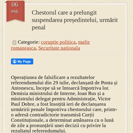
06
aug.
Chestorul care a prelungit
PRESA
suspendarea președintelui, urmărit
Permise pentru vânătoarea de porci în costume, cu gulere albe
penal
Categorie:
coruptie politica
,
mafie
romaneasca
,
Securitate nationala
Operațiunea de falsificare a rezultatelor
referendumului din 29 iulie, declanșată de Ponta și
Antonescu, începe să se întoarcă împotriva lor.
Demisia ministrului de Interne, Ioan Rus și a
ministrului delegat pentru Administrație, Victor
Paul Dobre, a fost însoțită ieri de declanșarea
urmăririi penale împotriva chestorului care, printr-
o adresă contradictorie transmisă Curții
Constituționale, a determinat amânarea cu o lună
de zile a pronunțării unei decizii cu privire la
rezultatul referendumului.