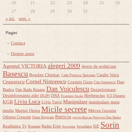
20
21
22
23
24
25
26
27
28
29
30
31
« iul.
sept. »
Pagini
Contact
Despre autor
alegeri 2009
Agentul VICTORIA
Avere de politician
Basescu
Bogdan Chirieac
Catalin Voicu
Calin Popescu Tariceanu
Cornel Nistorescu
Ceausescu
Cozmin Gusa
Dan
Crin Antonescu
Dan Voiculescu
Badea
Dezinformare
Dan Radu Rusanu
Dezinformarea zilei
Hrebenciuc
DNA
DGIPI
ICE Dunarea
Evaziune fiscala
Liviu Luca
Manipulare
KGB
manipulare mass
Liviu Turcu
Micile secrete
media
Marius Oprea
Mircea Geoana
Patriciu
Odiseea Crescent
Omar Hayssam
proces Razvan Petrovici Dan Badea
Sorin
Realitatea Tv
Rudas Erno
SIE
Romania
Securitatea
Securitate