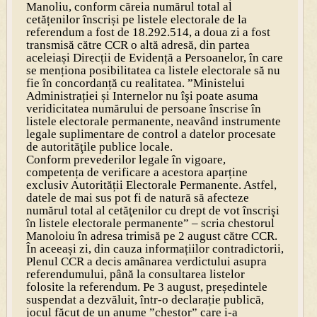
Manoliu, conform căreia numărul total al
cetățenilor înscriși pe listele electorale de la
referendum a fost de 18.292.514, a doua zi a fost
transmisă către CCR o altă adresă, din partea
aceleiași Direcții de Evidență a Persoanelor, în care
se menționa posibilitatea ca listele electorale să nu
fie în concordanță cu realitatea. ”Ministelui
Administrației și Internelor nu îşi poate asuma
veridicitatea numărului de persoane înscrise în
listele electorale permanente, neavând instrumente
legale suplimentare de control a datelor procesate
de autorităţile publice locale.
Conform prevederilor legale în vigoare,
competența de verificare a acestora aparține
exclusiv Autorității Electorale Permanente. Astfel,
datele de mai sus pot fi de natură să afecteze
numărul total al cetăţenilor cu drept de vot înscrişi
în listele electorale permanente” – scria chestorul
Manoloiu în adresa trimisă pe 2 august către CCR.
În aceeași zi, din cauza informațiilor contradictorii,
Plenul CCR a decis amânarea verdictului asupra
referendumului, până la consultarea listelor
folosite la referendum. Pe 3 august, președintele
suspendat a dezvăluit, într-o declarație publică,
jocul făcut de un anume ”chestor” care i-a