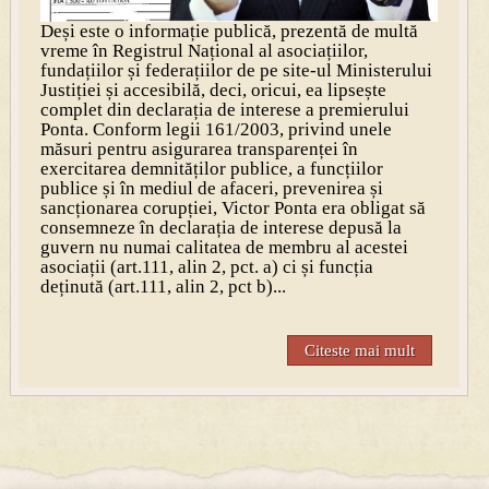
Deși este o informație publică, prezentă de multă
vreme în Registrul Național al asociațiilor,
fundațiilor și federațiilor de pe site-ul Ministerului
Justiției și accesibilă, deci, oricui, ea lipsește
complet din declarația de interese a premierului
Ponta. Conform legii 161/2003, privind unele
măsuri pentru asigurarea transparenței în
exercitarea demnităților publice, a funcțiilor
publice și în mediul de afaceri, prevenirea și
sancționarea corupției, Victor Ponta era obligat să
consemneze în declarația de interese depusă la
guvern nu numai calitatea de membru al acestei
asociații (art.111, alin 2, pct. a) ci și funcția
deținută (art.111, alin 2, pct b)...
Citeste mai mult