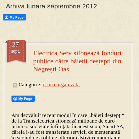
Arhiva lunara septembrie 2012
PRESA
Permise pentru vânătoarea de porci în costume, cu gulere albe
27
sept.
Electrica Serv sifonează fonduri
publice către băieții deștepți din
Negrești Oaș
Categorie:
crima organizata
Am dezvăluit recent modul în care „băieți deștepți“
de la Transelectrica sifonează milioane de euro
printr-o societate înființată în acest scop, Smart SA,
căreia i-au fost transferate servicii de mentenanță
în scopul de a obține ulterior câștiguri importante,