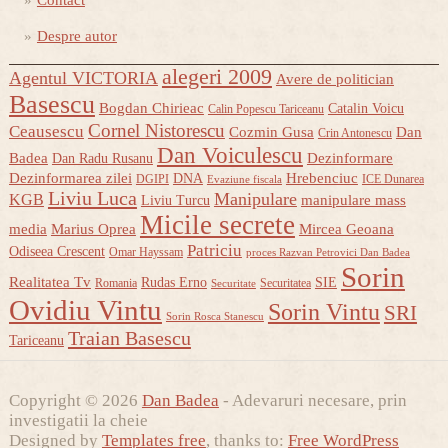
Despre autor
alegeri 2009
Agentul VICTORIA
Avere de politician
Basescu
Bogdan Chirieac
Catalin Voicu
Calin Popescu Tariceanu
Cornel Nistorescu
Ceausescu
Cozmin Gusa
Dan
Crin Antonescu
Dan Voiculescu
Badea
Dezinformare
Dan Radu Rusanu
Dezinformarea zilei
Hrebenciuc
DNA
DGIPI
ICE Dunarea
Evaziune fiscala
Liviu Luca
Manipulare
KGB
manipulare mass
Liviu Turcu
Micile secrete
media
Marius Oprea
Mircea Geoana
Patriciu
Odiseea Crescent
Omar Hayssam
proces Razvan Petrovici Dan Badea
Sorin
Realitatea Tv
Rudas Erno
SIE
Romania
Securitatea
Securitate
Ovidiu Vintu
Sorin Vintu
SRI
Sorin Rosca Stanescu
Traian Basescu
Tariceanu
Copyright © 2026
Dan Badea
- Adevaruri necesare, prin
investigatii la cheie
Designed by
Templates free
, thanks to:
Free WordPress