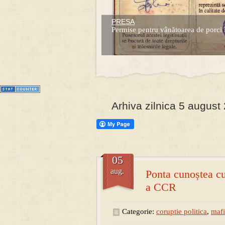
PRESA
Prima mea carte publicata (Nemira)
Permise pentru vânătoarea de porci 
Averea Presedintelui: prima lucrare d
1
2
3
4
5
6
7
Arhiva zilnica 5 august
05
aug.
Ponta cunoștea cu 
a CCR
Categorie:
coruptie politica
,
maf