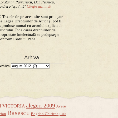
onstantin Pârvulescu, Dan Petrescu,
ndrei Pleşu (...)"
Citeşte mai mult
 Textele de pe acest site sunt protejate
de Legea Drepturilor de Autor şi pot fi
reproduse numai cu acordul explicit al
autorului. Încălcarea drepturilor de
proprietate intelectuală se pedepseşte
conform Codului Penal.
Arhiva
Arhiva
alegeri 2009
ul VICTORIA
Avere
Basescu
cian
Bogdan Chirieac
Calin