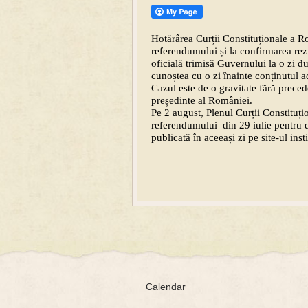
Hotărârea Curții Constituționale a Ro
referendumului și la confirmarea rezul
oficială trimisă Guvernului la o zi d
cunoștea cu o zi înainte conținutul a
Cazul este de o gravitate fără preced
președinte al României.
Pe 2 august, Plenul Curții Constituțio
referendumului din 29 iulie pentru d
publicată în aceeași zi pe site-ul inst
Calendar