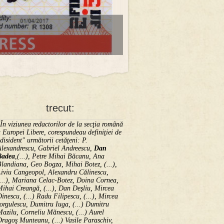
trecut:
În viziunea redactorilor de la secţia română
 Europei Libere, corespundeau definiţiei de
disident" următorii ce­tă­ţeni: P.
Alexandrescu, Gabriel Andreescu,
Dan
Badea
,(...), Petre Mihai Băcanu, Ana
landiana, Geo Bogza, Mihai Botez, (...),
Liviu Cangeopol, Alexandru Călinescu,
...), Mariana Celac-Botez, Doina Cornea,
ihai Creangă, (...), Dan Deşliu, Mircea
inescu, (...) Radu Filipescu, (...), Mircea
orgulescu, Dumitru Iuga, (...) Dumitru
azilu, Corneliu Mănescu, (...) Aurel
ragoş Munteanu, (...) Vasile Paraschiv,