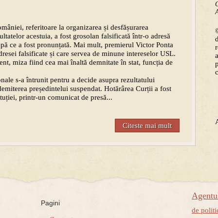
C
A
mâniei, referitoare la organizarea și desfășurarea
©
tatelor acestuia, a fost grosolan falsificată într-o adresă
upă ce a fost pronunțată. Mai mult, premierul Victor Ponta
dresei falsificate și care servea de minune intereselor USL.
ent, miza fiind cea mai înaltă demnitate în stat, funcția de
nale s-a întrunit pentru a decide asupra rezultatului
emiterea președintelui suspendat. Hotărârea Curții a fost
ituției, printr-un comunicat de presă...
Citeste mai mult
Agent
Pagini
de politi