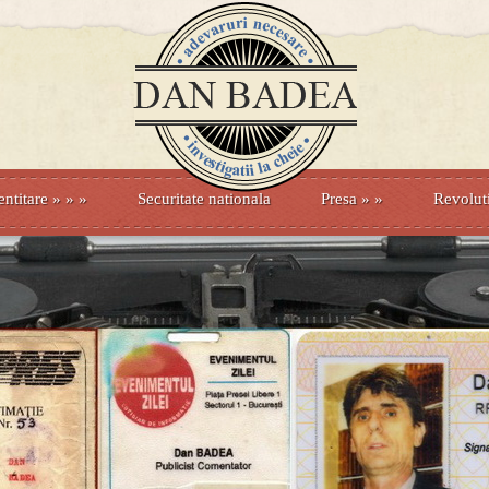
entitare
» »
»
Securitate nationala
Presa
»
»
Revolut