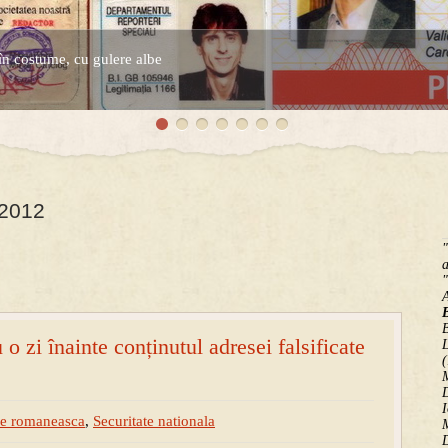
în costume, cu gulere albe
espre controversatele conturi secrete ale Securitatii.
 2012
"
a
"
B
o zi înainte conținutul adresei falsificate
(
M
D
I
ie romaneasca
,
Securitate nationala
M
D