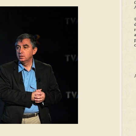
C
A
©