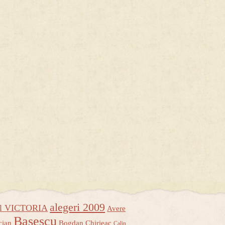
alegeri 2009
ul VICTORIA
Avere
Basescu
cian
Bogdan Chirieac
Calin