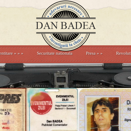
entitare
» »
»
Securitate nationala
Presa
»
»
Revolut