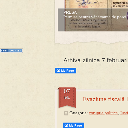
PRESA
Prima mea carte publicata (Nemira)
Permise pentru vânătoarea de porci 
Averea Presedintelui: prima lucrare d
1
2
3
4
5
6
7
Arhiva zilnica 7 februar
07
feb.
Evaziune fiscală
Categorie:
coruptie politica
,
Justi