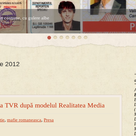
în costume, cu gulere albe
espre controversatele conturi secrete ale Securitatii.
ie 2012
"
a
"
B
 la TVR după modelul Realitatea Media
(
M
D
tie
,
mafie romaneasca
,
Presa
I
M
D