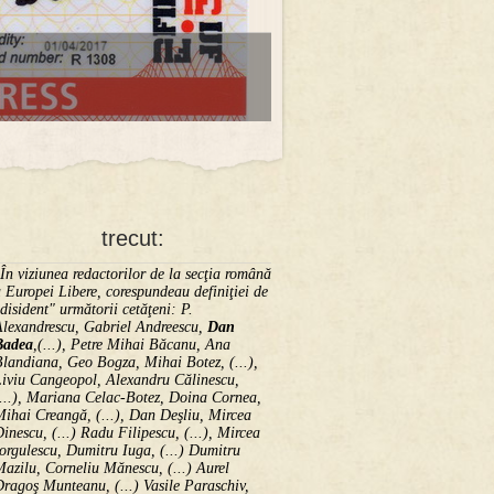
trecut:
În viziunea redactorilor de la secţia română
 Europei Libere, corespundeau definiţiei de
disident" următorii ce­tă­ţeni: P.
Alexandrescu, Gabriel Andreescu,
Dan
Badea
,(...), Petre Mihai Băcanu, Ana
landiana, Geo Bogza, Mihai Botez, (...),
Liviu Cangeopol, Alexandru Călinescu,
...), Mariana Celac-Botez, Doina Cornea,
ihai Creangă, (...), Dan Deşliu, Mircea
inescu, (...) Radu Filipescu, (...), Mircea
orgulescu, Dumitru Iuga, (...) Dumitru
azilu, Corneliu Mănescu, (...) Aurel
ragoş Munteanu, (...) Vasile Paraschiv,