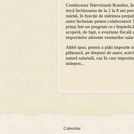
Conducerea Televiziunii Române, în 
riscă închisoarea de la 2 la 8 ani pe
mărită, în funcție de mărimea prejudi
autor încheiate pentru colaboratorii T
prinși într-un program ce-i împiedică
acoperă, de fapt, o evaziune fiscală d
impozitelor aferente veniturilor salar
Altfel spus, pentru a plăti impozite 
plătească, pe drepturi de autor, activ
natură salarială, caz în care impozitu
indepen...
Calendar