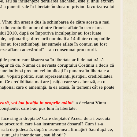
e, sau să influențeze derularea anchetei, este și unul extrem
ă a punerii sale în libertate în dosarul privind favorizarea lui
ui Vîntu din arest a dus la schimbarea de către acesta a mai
or din conturile unora dintre firmele aflate în cercetarea
lui 2010, după ce împotriva inculpaților au fost luate
le, acționarii și directorii nominali a 14 dintre companiile
lor au fost schimbați, iar sumele aflate în conturi au fost
uneze aflarea adevărului“ – au consemnat procurorii.
țiile pentru care lăsarea sa în libertate ar fi de natură să
Sigur că da. Numai că nevasta coruptului Costiniu a decis că
eme indivizi precum cei implicați în punerea în libertate a
ți vopsiți politic, sunt reprezentanții justiției, credibilitatea
. Ce credibilitate mai are justiția care se cabrează, ca o
rnațional care o amenință, la ea acasă, în termeni cât se poate
eară, voi lua justiția în proprile mâini
“ a declarat Vîntu
onștiente, care l-au pus luni în libertate.
i face singur dreptate? Care dreptate? Aceea de a-i executa
pe procurorii care i-au instru­mentat dosarul? Cum i s-a
in sala de judecată, după o asemenea afirmație? Sau după ce,
 sunt „rău intenționați, sau idioți“?