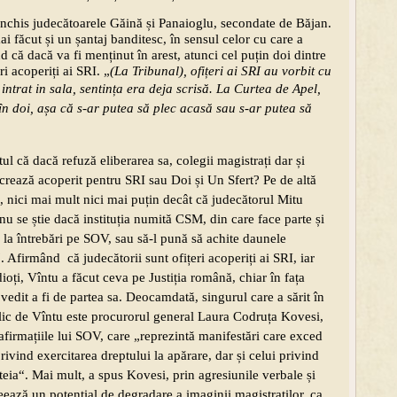
onchis judecătoarele Găină și Panaioglu, secondate de Băjan.
i făcut și un șantaj banditesc, în sensul celor cu care a
d că dacă va fi menținut în arest, atunci cel puțin doi dintre
ri acoperiți ai SRI. „
(La Tribunal), ofițeri ai SRI au vorbit cu
intrat in sala, sentința era deja scrisă.
La Curtea de Apel,
i în doi, așa că s-ar putea să plec acasă sau s-ar putea să
.
ul că dacă refuză eliberarea sa, colegii magistrați dar și
crează acoperit pentru SRI sau Doi și Un Sfert? Pe de altă
ă, nici mai mult nici mai puțin decât că judecătorul Mitu
i nu se știe dacă instituția numită CSM, din care face parte și
 la întrebări pe SOV, sau să-l pună să achite daunele
Afirmând că judecătorii sunt ofițeri acoperiți ai SRI, iar
dioți, Vîntu a făcut ceva pe Justiția română, chiar în fața
edit a fi de partea sa. Deocamdată, singurul care a sărit în
blic de Vîntu este procurorul general Laura Codruța Kovesi,
 afirmațiile lui SOV, care „reprezintă manifestări care exced
rivind exercitarea dreptului la apărare, dar și celui privind
steia“. Mai mult, a spus Kovesi, prin agresiunile verbale și
reează un potențial de degradare a imaginii magistraților, ca