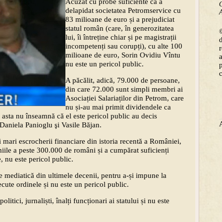
Acuzat cu probe suficiente că a
C
delapidat societatea Petromservice cu
A
83 milioane de euro și a prejudiciat
statul român (care, în generozitatea
©
lui, îi întreține chiar și pe magistrații
incompetenți sau corupți), cu alte 100
milioane de euro, Sorin Ovidiu Vîntu
nu este un pericol public.
A păcălit, adică, 79.000 de persoane,
din care 72.000 sunt simpli membri ai
Asociației Salariaților din Petrom, care
nu și-au mai primit dividendele ca
r asta nu înseamnă că el este pericol public au decis
Daniela Panioglu şi Vasile Băjan.
i mari escrocherii financiare din istoria recentă a României,
iile a peste 300.000 de români și a cumpărat suficienți
, nu este pericol public.
 mediatică din ultimele decenii, pentru a-și impune la
cute ordinele și nu este un pericol public.
itici, jurnaliști, înalți funcționari ai statului și nu este