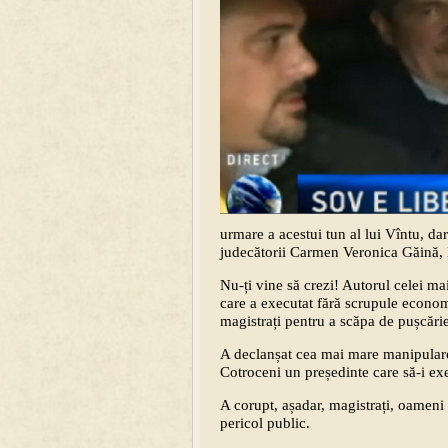
urmare a acestui tun al lui Vîntu, da
judecătorii Carmen Veronica Găină, 
Nu-ți vine să crezi! Autorul celei ma
care a executat fără scrupule econom
magistrați pentru a scăpa de pușcărie
A declanșat cea mai mare manipulare
Cotroceni un președinte care să-i exe
A corupt, așadar, magistrați, oameni pol
pericol public.