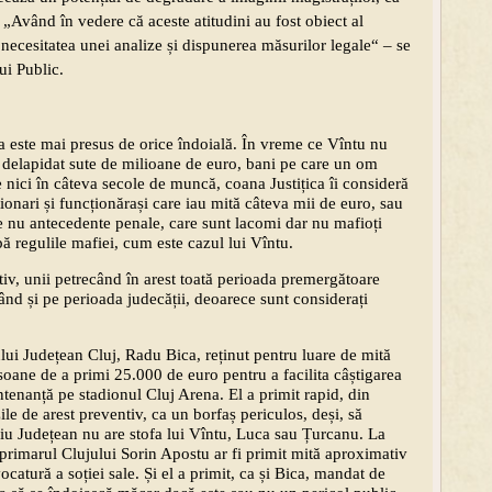
“. „Având în vedere că aceste atitudini au fost obiect al
necesitatea unei analize și dispunerea măsurilor legale“ – se
ui Public.
ta este mai presus de orice îndoială. În vreme ce Vîntu nu
a delapidat sute de milioane de euro, bani pe care un om
 nici în câteva secole de muncă, coana Justițica îi consideră
ționari și funcționărași care iau mită câteva mii de euro, sau
e nu antecedente penale, care sunt lacomi dar nu mafioți
ă regulile mafiei, cum este cazul lui Vîntu.
tiv, unii petrecând în arest toată perioada premergătoare
nând și pe perioada judecății, deoarece sunt considerați
lui Județean Cluj, Radu Bica, reținut pentru luare de mită
soane de a primi 25.000 de euro pentru a facilita câștigarea
entenanță pe stadionul Cluj Arena. El a primit rapid, din
le de arest preventiv, ca un borfaș periculos, deși, să
iu Județean nu are stofa lui Vîntu, Luca sau Țurcanu. La
că primarul Clujului Sorin Apostu ar fi primit mită aproximativ
catură a soției sale. Și el a primit, ca și Bica, mandat de