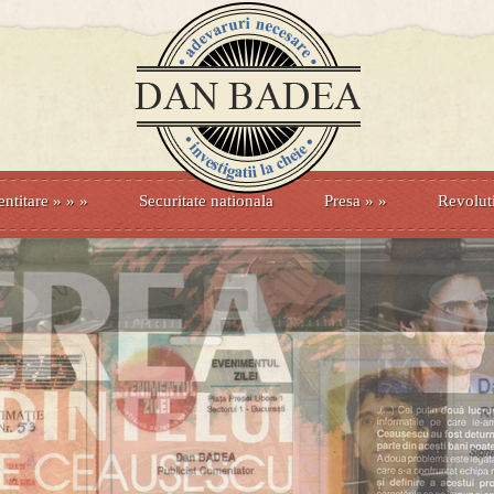
entitare
» »
»
Securitate nationala
Presa
»
»
Revolut