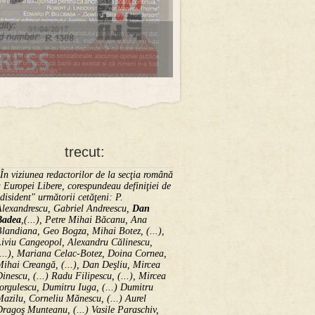
trecut:
În viziunea redactorilor de la secţia română
 Europei Libere, corespundeau definiţiei de
disident" următorii ce­tă­ţeni: P.
Alexandrescu, Gabriel Andreescu,
Dan
Badea
,(...), Petre Mihai Băcanu, Ana
landiana, Geo Bogza, Mihai Botez, (...),
Liviu Cangeopol, Alexandru Călinescu,
...), Mariana Celac-Botez, Doina Cornea,
ihai Creangă, (...), Dan Deşliu, Mircea
inescu, (...) Radu Filipescu, (...), Mircea
orgulescu, Dumitru Iuga, (...) Dumitru
azilu, Corneliu Mănescu, (...) Aurel
ragoş Munteanu, (...) Vasile Paraschiv,