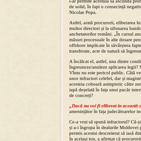
i-ar permite acestuia să ascundă prob
de solid, în fapt o consecință negativ
Nicolae Popa.
Astfel, arată procurorii, eliberarea l
multor directori și la sifonarea banil
anchetatorilor români. „În cursul anu
măsuri procesuale în alte dosare pena
offshore implicate în săvârșirea fapte
transferate, acte de natură să îngre
A încălcat el, astfel, una dintre condi
îngreuneze/anuleze aplicarea legii? 
Vîntu nu este pericol public. Câtă vr
unor infractori celebri, dar și magistra
acesteia coboară asimptotic către zero
iapă deșelată în fața unui pucăr inte
de concreți?
„Dacă nu voi fi eliberat în această s
amenin­țător în fața judecătoarelor inc
Ce-a vrut să spună infractorul? Că-ș
și a-i îngropa în dealurile Moldovei 
permis acestui descreierat să iasă d
în același ton, a afirmat că procurorii