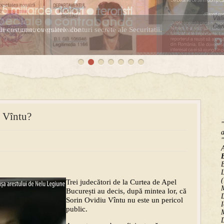
în costume, cu gulere albe
espre controversatele conturi secrete ale Securitatii.
i Vîntu?
"
a
"
B
(
Trei judecători de la Curtea de Apel
M
București au decis, după mintea lor, că
D
Sorin Ovidiu Vîntu nu este un pericol
I
public.
M
D