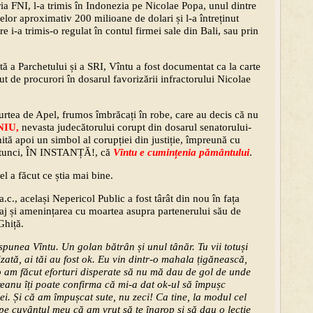
ia FNI, l-a trimis în Indonezia pe Nicolae Popa, unul dintre
celor aproximativ 200 milioane de dolari și l-a întreținut
e i-a trimis-o regulat în contul firmei sale din Bali, sau prin
tă a Parchetului și a SRI, Vîntu a fost documentat ca la carte
ut de procurori în dosarul favorizării infractorului Nicolae
urtea de Apel, frumos îmbrăcați în robe, care au decis că nu
NIU,
nevasta judecătorului corupt din dosarul senatorului-
ită apoi un simbol al corupției din justiție, împreună cu
 atunci, ÎN INSTANȚĂ!, că
Vîntu e cumințenia pământului
.
 el a făcut ce știa mai bine.
a.c., același Nepericol Public a fost târât din nou în fața
taj și amenințarea cu moartea asupra partenerului său de
Ghiță.
spunea Vîntu. Un golan bătrân și unul tânăr. Tu vii totuși
izată, ai tăi au fost ok. Eu vin dintr-o mahala țigănească,
o am făcut eforturi disperate să nu mă dau de gol de unde
reanu îți poate confirma că mi-a dat ok-ul să împușc
ei. Și că am împușcat sute, nu zeci! Ca tine, la modul cel
 pe cuvântul meu că am vrut să te îngrop și să dau o lecție