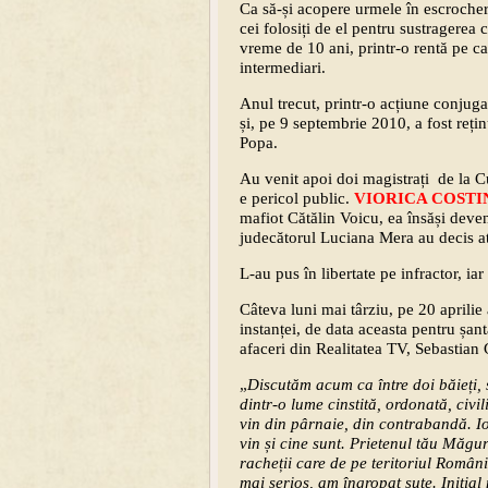
Ca să-și acopere urmele în escrocher
cei folosiți de el pentru sustragerea 
vreme de 10 ani, printr-o rentă pe car
intermediari.
Anul trecut, printr-o acțiune conjuga
și, pe 9 septembrie 2010, a fost rețin
Popa.
Au venit apoi doi magistrați de la C
e pericol public.
VIORICA COSTI
mafiot Cătălin Voicu, ea însăși deven
judecătorul Luciana Mera au decis
L-au pus în libertate pe infractor, iar
Câteva luni mai târziu, pe 20 aprilie 
instanței, de data aceasta pentru șan
afaceri din Realitatea TV, Sebastian 
„
Discutăm acum ca între doi băieți, 
dintr-o lume cinstită, ordonată, civil
vin din pârnaie, din contrabandă. I
vin și cine sunt. Prietenul tău Măgu
racheții care de pe teritoriul Români
mai serios, am îngropat sute. Inițial