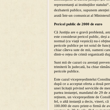
reprezentanți ai instituțiilor statului
dezbaterii publice, supunem atenției 
arată într-un comunicat al Ministerul
Pericol public de 2000 de euro
Că Justiția are o gravă problemă, as
este considerat pericol public, deși 
normal (cu viață veșnică) nu-i obține
pericole publice pe tot soiul de func
chiar câteva sute de mii, oameni car
dintr-o rețea de crimă organizată dup
Sunt mii de cazuri cu arestați preven
trimiterii în judecată, ba chiar rămâ
pericole publice.
Este cazul vicepreședintelui Consiliu
după ce a acceptat oferta a două per
unei licitații privind serviciile de m
partea instanței, mandatul de 29 de zi
reținem, un vicepreședinte de Consil
fel, o altă instanță a decis, vineri, 
100.000 de euro printr-o firmă de avo