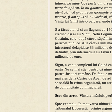
tuturor. La mine face parte din arse
mare de apărat. Io nu glumesc cu as
atent aici, că ți-au trecut gloanțele 
moarte, ți-am spus să nu vorbești, c
Vîntu lui Ghiță într-o parcare, unde 
S-a făcut atunci și un flagrant cu 150
credincioși ai lui Vîntu, Nelu Legiune
Costiniu, care, după cîteva săptămân
pericole publice. Alte câteva luni ma
infractorul delapidase 83 milioane d
definitiv, prin intermediul lui Liviu 
milioane de euro.
Sigur, a venit completul lui Găină car
oară? Nu se mai știe, pentru că nimen
partea Justiției române. De fapt, e mu
mai ales de la Curtea de Apel, de a-l
se scaldă în crima organizată, nu are
de complicitate cu infractorul.
Scos din arest, Vîntu a măsluit pro
Spre exemplu, în motivarea ultimei a
Tribunalul București, printre argumen