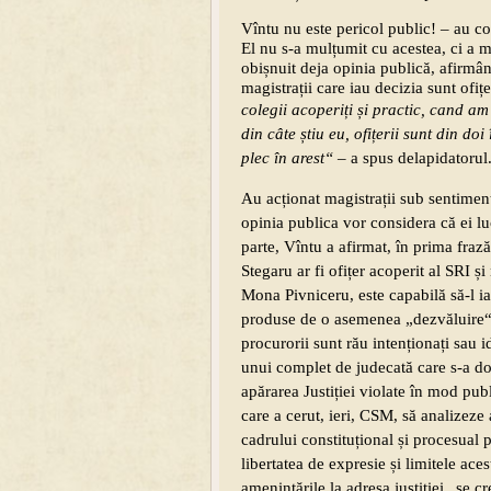
Vîntu nu este pericol public! – au c
El nu s-a mulțumit cu acestea, ci a ma
obișnuit deja opinia publică, afirmân
magistrații care iau decizia sunt ofițe
colegii acoperiți și practic, cand am 
din câte știu eu, ofițerii sunt din do
plec în arest“
– a spus delapidatorul
Au acționat magistrații sub sentiment
opinia publica vor considera că ei lu
parte, Vîntu a afirmat, în prima fraz
Stegaru ar fi ofițer acoperit al SRI ș
Mona Pivniceru, este capabilă să-l ia
produse de o asemenea „dezvăluire“. 
procurorii sunt rău intenționați sau i
unui complet de judecată care s-a dov
apărarea Justiției violate în mod pu
care a cerut, ieri, CSM, să analizeze
cadrului constituțional și procesual p
libertatea de expresie și limitele ace
amenințările la adresa justiției „se c