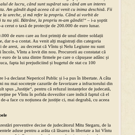
nalul de lucru, când sunt supărat sau când am un interes
ta. Am gândit după aceea că ai venit cu inima deschisă. Fii
pe la ureche, și mă refer la propriu. Când ai vorbit de
ă tu nu știi. Bătrâne, la propriu m-am gândit!“
– i-a șoptit
i-a cerut o taxă de protecție de 200.000 de euro lunar.
.000 de euro care au fost primiți de unul dintre soldații
, dar n-a contat. Au venit alți magistrați din categoria
i de arest, au decretat că Vîntu și Nelu Legiune nu sunt
i încolo, Vîntu a lovit din nou. Procurorii au constatat că
e euro de la una dintre firmele pe care o căpușase adânc și
Luca, fapta lui prejudiciind și bugetul de stat cu 100
e l-a declarat Nepericol Public și l-a pus în libertate. A câta
i nu mai socotește cazurile de favorizare a infractorului din
lt spus „Justiție“, pentru că refuzul instanțelor de judecată,
 reține pe Vîntu în pofida dovezilor care indică faptul că el
 de-a face cu noțiunea de justiție ci, mai degrabă, cu aceea
bele
restări preventive decise de judecătorul Mitu Stegaru, de la
tele aduse pentru a arăta că lăsarea în libertate a lui Vîntu