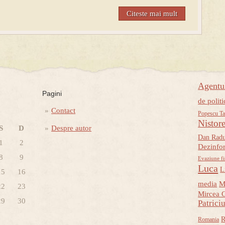
Citeste mai mult
Agent
Pagini
de politi
Contact
Popescu Ta
Nistor
S
D
Despre autor
Dan Rad
1
2
Dezinfo
8
9
Evaziune fi
Luca
L
15
16
media
M
22
23
Mircea 
29
30
Patrici
R
Romania