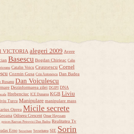
alegeri 2009
ul VICTORIA
Avere
Basescu
cian
Bogdan Chirieac
Calin
Cornel
Ceausescu
Catalin Voicu
riceanu
escu
Cozmin Gusa
Dan Badea
Crin Antonescu
Dan Voiculescu
u Rusanu
rmare
Dezinformarea zilei
DNA
DGIPI
Liviu
KGB
Hrebenciuc
ICE Dunarea
scala
Manipulare
manipulare mass
iviu Turcu
Micile secrete
arius Oprea
Geoana
Odiseea Crescent
Omar Hayssam
u
Realitatea Tv
proces Razvan Petrovici Dan Badea
Sorin
udas Erno
SIE
Securitatea
Securitate