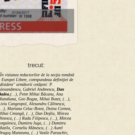
trecut:
În viziunea redactorilor de la secţia română
 Europei Libere, corespundeau definiţiei de
disident" următorii ce­tă­ţeni: P.
Alexandrescu, Gabriel Andreescu,
Dan
Badea
,(...), Petre Mihai Băcanu, Ana
landiana, Geo Bogza, Mihai Botez, (...),
Liviu Cangeopol, Alexandru Călinescu,
...), Mariana Celac-Botez, Doina Cornea,
ihai Creangă, (...), Dan Deşliu, Mircea
inescu, (...) Radu Filipescu, (...), Mircea
orgulescu, Dumitru Iuga, (...) Dumitru
azilu, Corneliu Mănescu, (...) Aurel
ragoş Munteanu, (...) Vasile Paraschiv,