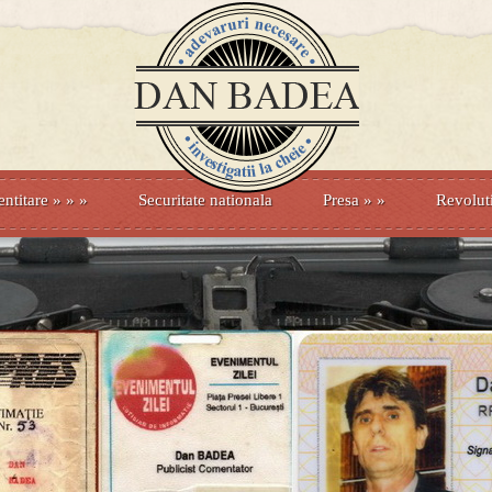
entitare
» »
»
Securitate nationala
Presa
»
»
Revolut