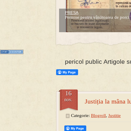
PRESA
Prima mea carte publicata (Nemira)
Permise pentru vânătoarea de porci 
Averea Presedintelui: prima lucrare d
1
2
3
4
5
6
7
pericol public Artigole 
16
nov.
Justiția la mâna l
Categorie:
Blogroll
,
Justitie