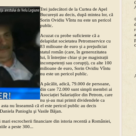
C
A
Trei judecători de la Curtea de Apel
București au decis, după mintea lor, că
©
Sorin Ovidiu Vîntu nu este un pericol
public.
Acuzat cu probe suficiente că a
delapidat societatea Petromservice cu
83 milioane de euro și a prejudiciat
statul român (care, în generozitatea
lui, îi întreține chiar și pe magistrații
incompetenți sau corupți), cu alte 100
milioane de euro, Sorin Ovidiu Vîntu
nu este un pericol public.
A păcălit, adică, 79.000 de persoane,
din care 72.000 sunt simpli membri ai
Asociației Salariaților din Petrom, care
nu și-au mai primit dividendele ca
r asta nu înseamnă că el este pericol public au decis
Daniela Panioglu şi Vasile Băjan.
i mari escrocherii financiare din istoria recentă a României,
ile a peste 300...