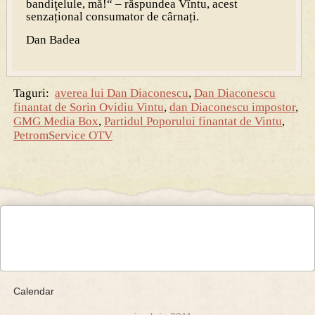
bandiţelule, mă!“ – răspundea Vîntu, acest
senzațional consumator de cârnați.
Dan Badea
Taguri:
averea lui Dan Diaconescu
,
Dan Diaconescu
finantat de Sorin Ovidiu Vintu
,
dan Diaconescu impostor
,
GMG Media Box
,
Partidul Poporului finantat de Vintu
,
PetromService OTV
Calendar