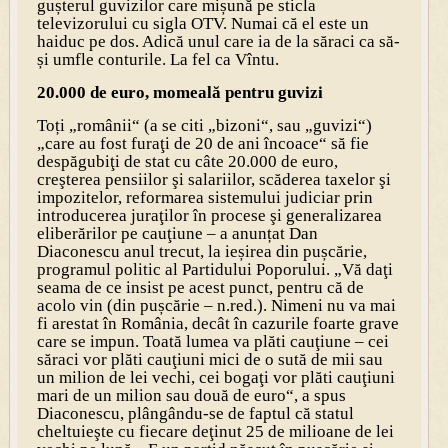
gușterul guvizilor care mișună pe sticla
televizorului cu sigla OTV. Numai că el este un
haiduc pe dos. Adică unul care ia de la săraci ca să-
și umfle conturile. La fel ca Vîntu.
20.000 de euro, momeală pentru guvizi
Toți „românii“ (a se citi „bizoni“, sau „guvizi“)
„care au fost furaţi de 20 de ani încoace“ să fie
despăgubiţi de stat cu câte 20.000 de euro,
creşterea pensiilor şi salariilor, scăderea taxelor şi
impozitelor, reformarea sistemului judiciar prin
introducerea juraţilor în procese şi generalizarea
eliberărilor pe cauţiune – a anunțat Dan
Diaconescu anul trecut, la ieșirea din pușcărie,
programul politic al Partidului Poporului. „Vă daţi
seama de ce insist pe acest punct, pentru că de
acolo vin (din pușcărie – n.red.). Nimeni nu va mai
fi arestat în România, decât în cazurile foarte grave
care se impun. Toată lumea va plăti cauţiune – cei
săraci vor plăti cauţiuni mici de o sută de mii sau
un milion de lei vechi, cei bogaţi vor plăti cauţiuni
mari de un milion sau două de euro“, a spus
Diaconescu, plângându-se de faptul că statul
cheltuieşte cu fiecare deţinut 25 de milioane de lei