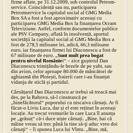
firme aflate, pe 31.12.2009, sub controlul Petrom­
service. Coincidență sau nu, participarea
Petromservice la capitalul social al GMG Media
Box SA a fost a fost aproximativ aceeași cu
participarea GMG Media Box la finanțarea Ocram
Televiziune. Astfel, conform documentelor publice
ale PSV Company, aflată în insolvență, aportul
societății la capitalul social al GMG Media Box a
fost de 278,5 milioane lei, adică, 66,3 milioane
euro, iar finanțarea firmei lui Diaconescu a fost de
67 milioane de euro. „
Sunt mult prea bogat
pentru nivelul Românie
i“ – zice gușterul Dan
Diaconescu trimițându-le bezele de pe yaht, sau
din avion, celor aproape 80.000 de mâncători de
aghiasmă din Ploiești, fraierii care i-au finanțat
vidanja de sticlă și partidul.
Cârnățarul Dan Diaconescu ar trebui să treacă mai
des, pe la Rahova, să-l cinstească pe
„binefăcătorul“ poporului cu niscaiva cârnați. Ar fi
făcut-o Liviu Luca, dar și el este reținut în aceeași
locație. Au trecut vremurile în care Luca îl anunța
pe „grăsuț“ că-i duce niște cârnați. „Bine, hai că
mâine vreau să trec până la tine să-ţi aduc vreo doi
cârnaţi“ – îi spunea Luca lui Vîntu. „Bine, mă,