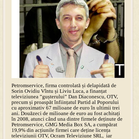
Petromservice, firma controlată și delapidată de
Sorin Ovidiu Vîntu și Liviu Luca, a finanțat
televiziunea ”gușterului” Dan Diaconescu, OTV,
precum și proaspăt înființatul Partid al Poporului
cu aproximativ 67 milioane de euro în ultimii trei
ani. Douăzeci de milioane de euro au fost achitați
în 2008, atunci când una dintre firmele deținute de
Petromservice, GMG Media Box SA, a cumpărat
19,9% din acțiunile firmei care deține licența
televiziunii OTV, Ocram Televiziune SRL, iar