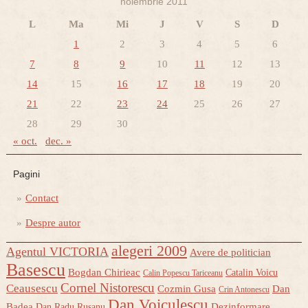
noiembrie 2011
L
Ma
Mi
J
V
S
D
1
2
3
4
5
6
7
8
9
10
11
12
13
14
15
16
17
18
19
20
21
22
23
24
25
26
27
28
29
30
« oct.
dec. »
Pagini
Contact
Despre autor
alegeri 2009
Agentul VICTORIA
Avere de politician
Basescu
Bogdan Chirieac
Catalin Voicu
Calin Popescu Tariceanu
Cornel Nistorescu
Ceausescu
Cozmin Gusa
Dan
Crin Antonescu
Dan Voiculescu
Badea
Dezinformare
Dan Radu Rusanu