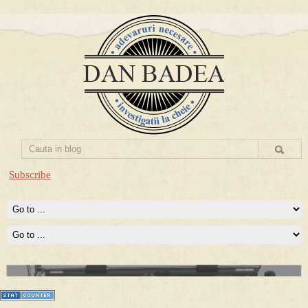
Subscribe
Prima mea carte publicata (Nemira)
Averea Presedintelui: prima lucrare despre controversatele
conturi secrete ale Securitatii.