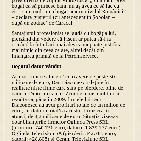
țarea oferită de cuplul Vîntu-Luca. „Sunt mult prea
bogat ca să primesc bani, nu aş avea ce să fac cu
ei… sunt mult prea bogat pentru nivelul României“
– declara gușterul (cu antecedent în Șobolan –
după un zodiac) de Caracal.
Șantajistul profesionist se laudă cu bogăția lui,
pierzând din vedere că Fiscul ar putea să-l ia
oricând la întrebări, mai ales că nu poate justifica
mai nimic din ceea ce are, altfel decât din
finanțarea primită de la Petromservice.
Bogatul dator vândut
Așa zis „om de afaceri“ cu o avere de peste 30
milioane de euro, Dan Diaconescu deține în
realitate niște firme care sunt pe pierdere, pline de
datorii. Dintr-un calcul făcut de mine anul trecut
rezulta că, până în 2009, firmele lui Dan
Diaconescu au avut profituri totale de un milion de
euro, iar datoria totală a acestor firme era, tot
atunci, de 4,2 milioane de euro. Situația vizează
doar bilanțurile firmelor Oglinda Press SRL
(profituri: 740.736 euro, datorii: 1.829.177 euro),
Oglinda Television SA (pierderi: 342.785 euro,
datorii: 428.805) și Ocram Televiziune SRL