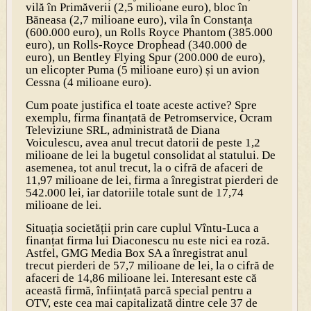
vilă în Primăverii (2,5 milioane euro), bloc în
Băneasa (2,7 milioane euro), vila în Constanța
(600.000 euro), un Rolls Royce Phantom (385.000
euro), un Rolls-Royce Drophead (340.000 de
euro), un Bentley Flying Spur (200.000 de euro),
un elicopter Puma (5 milioane euro) și un avion
Cessna (4 milioane euro).
Cum poate justifica el toate aceste active? Spre
exemplu, firma finanțată de Petromservice, Ocram
Televiziune SRL, administrată de Diana
Voiculescu, avea anul trecut datorii de peste 1,2
milioane de lei la bugetul consolidat al statului. De
asemenea, tot anul trecut, la o cifră de afaceri de
11,97 milioane de lei, firma a înregistrat pierderi de
542.000 lei, iar datoriile totale sunt de 17,74
milioane de lei.
Situația societății prin care cuplul Vîntu-Luca a
finanțat firma lui Diaco­nescu nu este nici ea roză.
Astfel, GMG Media Box SA a înregistrat anul
trecut pierderi de 57,7 milioane de lei, la o cifră de
afaceri de 14,86 milioane lei. Interesant este că
această firmă, înființată parcă special pentru a
OTV, este cea mai capitalizată dintre cele 37 de