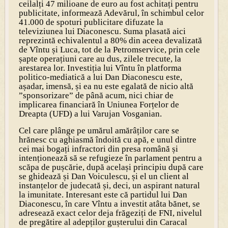
ceilalți 47 milioane de euro au fost achitați pentru
publicitate, informează Adevărul, în schimbul celor
41.000 de spoturi publicitare difuzate la
televiziunea lui Diaconescu. Suma plasată aici
reprezintă echivalentul a 80% din aceea devalizată
de Vîntu și Luca, tot de la Petromservice, prin cele
șapte operațiuni care au dus, zilele trecute, la
arestarea lor. Investiția lui Vîntu în platforma
politico-mediatică a lui Dan Diaconescu este,
așadar, imensă, și ea nu este egalată de nicio altă
”sponsorizare” de până acum, nici chiar de
implicarea financiară în Uniunea Forțelor de
Dreapta (UFD) a lui Varujan Vosganian.
Cel care plânge pe umărul amărâților care se
hrănesc cu aghiasmă îndoită cu apă, e unul dintre
cei mai bogați infractori din presa română și
intenționează să se refugieze în parlament pentru a
scăpa de pușcărie, după același principiu după care
se ghidează și Dan Voiculescu, și el un client al
instanțelor de judecată și, deci, un aspirant natural
la imunitate. Interesant este că partidul lui Dan
Diaconescu, în care Vîntu a investit atâta bănet, se
adresează exact celor deja frăgeziți de FNI, nivelul
de pregătire al adepților gușterului din Caracal