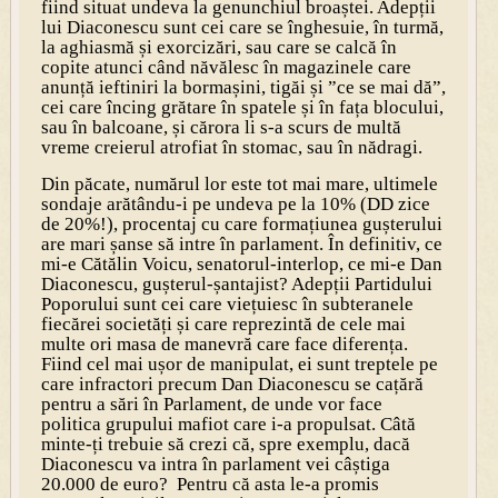
fiind situat undeva la genunchiul broaștei. Adepții
lui Diaconescu sunt cei care se înghesuie, în turmă,
la aghiasmă și exorcizări, sau care se calcă în
copite atunci când năvălesc în magazinele care
anunță ieftiniri la bormașini, tigăi și ”ce se mai dă”,
cei care încing grătare în spatele și în fața blocului,
sau în balcoane, și cărora li s-a scurs de multă
vreme creierul atrofiat în stomac, sau în nădragi.
Din păcate, numărul lor este tot mai mare, ultimele
sondaje arătându-i pe undeva pe la 10% (DD zice
de 20%!), procentaj cu care formațiunea gușterului
are mari șanse să intre în parlament. În definitiv, ce
mi-e Cătălin Voicu, senatorul-interlop, ce mi-e Dan
Diaco­nescu, gușterul-șantajist? Adepții Partidului
Poporului sunt cei care viețuiesc în subteranele
fiecărei societăți și care reprezintă de cele mai
multe ori masa de manevră care face diferența.
Fiind cel mai ușor de manipulat, ei sunt treptele pe
care infractori precum Dan Diaconescu se cațără
pentru a sări în Parlament, de unde vor face
politica grupului mafiot care i-a propulsat. Câtă
minte-ți trebuie să crezi că, spre exemplu, dacă
Diaconescu va intra în parlament vei câștiga
20.000 de euro? Pentru că asta le-a promis