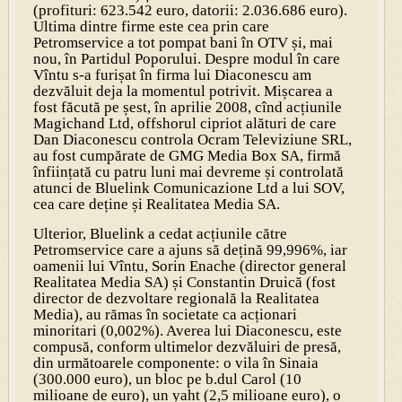
(profituri: 623.542 euro, datorii: 2.036.686 euro).
Ultima dintre firme este cea prin care
Petromservice a tot pompat bani în OTV și, mai
nou, în Partidul Poporului. Despre modul în care
Vîntu s-a furișat în firma lui Diaconescu am
dezvăluit deja la momentul potrivit. Mișcarea a
fost făcută pe șest, în aprilie 2008, cînd acțiunile
Magichand Ltd, offshorul cipriot alături de care
Dan Diaconescu controla Ocram Televiziune SRL,
au fost cumpărate de GMG Media Box SA, firmă
înființată cu patru luni mai devreme și controlată
atunci de Bluelink Comunicazione Ltd a lui SOV,
cea care deține și Realitatea Media SA.
Ulterior, Bluelink a cedat acțiunile către
Petromservice care a ajuns să dețină 99,996%, iar
oamenii lui Vîntu, Sorin Enache (director general
Realitatea Media SA) și Constantin Druică (fost
director de dezvoltare regională la Realitatea
Media), au rămas în societate ca acționari
minoritari (0,002%). Averea lui Diaconescu, este
compusă, conform ultimelor dezvăluiri de presă,
din următoarele componente: o vila în Sinaia
(300.000 euro), un bloc pe b.dul Carol (10
milioane de euro), un yaht (2,5 milioane euro), o