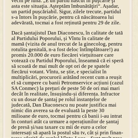
vechi pe lună. „E un partid născut în puşcărie şi
asta este situaţia. Aşteptăm îmbunătăţiri“. Așadar,
un partid pușcăriabil. Sigur, zilele trecute, partidul
s-a întors în pușcărie, pentru că născătoarea lui
adevărată, tocmai a fost reținută pentru 29 de zile.
Dacă șantajistul Dan Diaconescu, în calitate de tată
al Partidului Poporului, și Vîntu în calitate de
mamă (vizita de anul trecut de la ginecolog, pentru
rotulita genitală, n-a fost deloc întîmplătoare!) au
promis 20.000 de euro fiecărei viețuitoare care
votează cu Partidul Poporului, înseamnă că ei speră
să scoată de mai mult de opt ori de pe spatele
fiecărui votant. Vîntu, se știe, e specialist în
multiplicări, procurorii arătând recent cum a reușit
el să cumpere cu banii Petromservice acțiuni (cazul
SA Conmec) la prețuri de peste 50 de ori mai mari
decât în realitate, însușindu-și diferența. Infractor
cu un dosar de șantaj pe rolul instanțelor de
judecată, Dan Diaconescu nu poate justifica mai
nimic din averea sa de evaluată la peste 30
milioane de euro, tocmai pentru că banii i-au intrat
în conturi atât ca urmare a operațiunilor de șantaj
de presă și/sau taxare cu mii de euro a celor
interesați să apară la postul său tv, cât și prin finan­