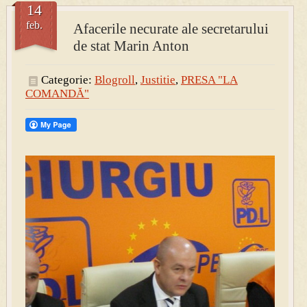
14
feb.
Afacerile necurate ale secretarului
PRESA
de stat Marin Anton
Permise pentru vânătoarea de porci în costume, cu gulere albe
Categorie:
Blogroll
,
Justitie
,
PRESA "LA
COMANDĂ"