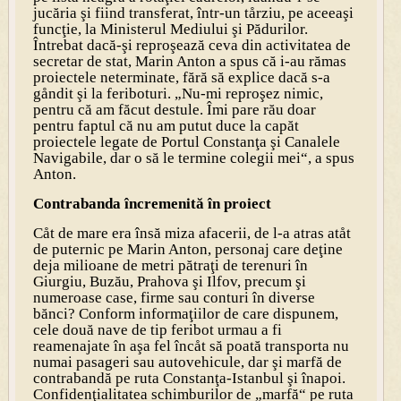
jucăria şi fiind transferat, într-un tårziu, pe aceeaşi
funcţie, la Ministerul Mediului şi Pădurilor.
Întrebat dacă-şi reproşează ceva din activitatea de
secretar de stat, Marin Anton a spus că i-au rămas
proiectele neterminate, fără să explice dacă s-a
gåndit şi la feriboturi. „Nu-mi reproşez nimic,
pentru că am făcut destule. Îmi pare rău doar
pentru faptul că nu am putut duce la capăt
proiectele legate de Portul Constanţa şi Canalele
Navigabile, dar o să le termine colegii mei“, a spus
Anton.
Contrabanda încremenită în proiect
Cåt de mare era însă miza afacerii, de l-a atras atåt
de puternic pe Marin Anton, personaj care deţine
deja milioane de metri pătraţi de terenuri în
Giurgiu, Buzău, Prahova şi Ilfov, precum şi
numeroase case, firme sau conturi în diverse
bănci? Conform informaţiilor de care dispunem,
cele două nave de tip feribot urmau a fi
reamenajate în aşa fel încåt să poată transporta nu
numai pasageri sau autovehicule, dar şi marfă de
contrabandă pe ruta Constanţa-Istanbul şi înapoi.
Confidenţialitatea schimburilor de „marfă“ pe ruta