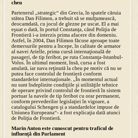
cheu
Partenerul „strategic“ din Grecia, în spatele căruia
stătea Dan Filimon, a trebuit să se mulţumească,
deocamdată, cu jocul de glezne pe uscat. El a mai
eşuat o dată, în portul Constanţa, cånd Poliţia de
Frontieră i-a interzis prima afacere din domeniu.
Astfel, în 2004, Dan Filimon făcuse aproape toate
demersurile pentru a începe, în calitate de armator
al navei Arielle, prima cursă internaţională de
pasageri, de tip feribot, pe ruta Constanţa-Istanbul-
Volos. În ultimul moment, însă, cursa a fost
anulată, iar nava reţinută la cheu pe motiv că nu se
putea face controlul de frontieră conform
standardelor internaţionale. „În momentul actual
nu sunt îndeplinite condiţiile şi utilităţile tehnice
de operare privind controlul de frontieră în sistem
portuar la navele de tip feribot cu orar permanent,
conform prevederilor legislaţiei în vigoare, a
catalogului Schengen şi a standardelor impuse de
Uniunea Europeana“- a fost explicaţia dată atunci
de Poliţia de Frontieră.
Marin Anton este cunoscut pentru traficul de
influenţă din Parlament