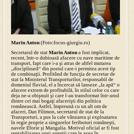
Marin Anton
(Foto:focus-giurgiu.ro)
Secretarul de stat
Marin Anton
a fost implicat,
recent, într-o dubioasă afacere cu nave maritime de
transport, fapt care i-a şi atras de altfel mutarea
„disciplinară“ din postul care-i permitea acest tip
de combinaţii. Profitând de funcţia de secretar de
stat la Ministerul Transporturilor, responsabil de
domeniul fluvial, el a încercat să lanseze „la apă“ o
afacere extrem de profitabilă, în stilul celor cu care
deja ne-a obişnuit şi care l-au transformat într-unul
dintre cei mai bogaţi afacerişti din politica
românească. Astfel, împreună cu un alt om de
afaceri, Dan Filimon, secretarul de stat de la
Transporturi, a pus la cale vânzarea şi exploatarea
în regie proprie a singurelor feriboturi româneşti,
navele Eforie şi Mangalia. Motivul oficial ar fi fost
rentabilizarea unei agenţii care le avea în