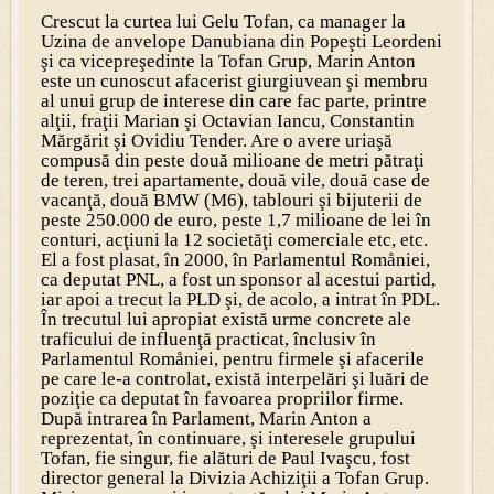
Crescut la curtea lui Gelu Tofan, ca manager la
Uzina de anvelope Danubiana din Popeşti Leordeni
şi ca vicepreşedinte la Tofan Grup, Marin Anton
este un cunoscut afacerist giurgiuvean şi membru
al unui grup de interese din care fac parte, printre
alţii, fraţii Marian şi Octavian Iancu, Constantin
Mărgărit şi Ovidiu Tender. Are o avere uriaşă
compusă din peste două milioane de metri pătraţi
de teren, trei apartamente, două vile, două case de
vacanţă, două BMW (M6), tablouri şi bijuterii de
peste 250.000 de euro, peste 1,7 milioane de lei în
conturi, acţiuni la 12 societăţi comerciale etc, etc.
El a fost plasat, în 2000, în Parlamentul Romåniei,
ca deputat PNL, a fost un sponsor al acestui partid,
iar apoi a trecut la PLD şi, de acolo, a intrat în PDL.
În trecutul lui apropiat există urme concrete ale
traficului de influenţă practicat, înclusiv în
Parlamentul Romåniei, pentru firmele şi afacerile
pe care le-a controlat, există interpelări şi luări de
poziţie ca deputat în favoarea propriilor firme.
După intrarea în Parlament, Marin Anton a
reprezentat, în continuare, şi interesele grupului
Tofan, fie singur, fie alături de Paul Ivaşcu, fost
director general la Divizia Achiziţii a Tofan Grup.