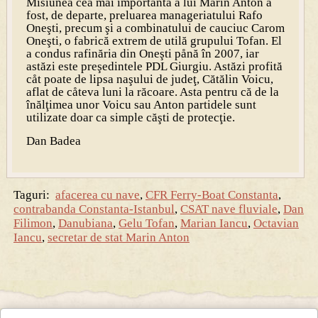
Misiunea cea mai importantă a lui Marin Anton a
fost, de departe, preluarea manageriatului Rafo
Oneşti, precum şi a combinatului de cauciuc Carom
Oneşti, o fabrică extrem de utilă grupului Tofan. El
a condus rafinăria din Oneşti pånă în 2007, iar
astăzi este preşedintele PDL Giurgiu. Astăzi profită
cåt poate de lipsa naşului de judeţ, Cătălin Voicu,
aflat de cåteva luni la răcoare. Asta pentru că de la
înălţimea unor Voicu sau Anton partidele sunt
utilizate doar ca simple căşti de protecţie.
Dan Badea
Taguri:
afacerea cu nave
,
CFR Ferry-Boat Constanta
,
contrabanda Constanta-Istanbul
,
CSAT nave fluviale
,
Dan
Filimon
,
Danubiana
,
Gelu Tofan
,
Marian Iancu
,
Octavian
Iancu
,
secretar de stat Marin Anton