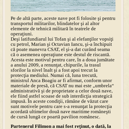
Pe de altă parte, aceste nave pot fi folosite şi pentru
transportul militarilor, blindatelor şi al altor
elemente de tehnică militară în teatrele de
operaţiuni.
Deşi latifundiarul lui Tofan şi al elefanţilor vopsiţi
cu petrol, Marian şi Octavian Iancu, şi-a închipuit
că poate manevra CSAT, el şi-a dat curånd seama
că o asemenea operaţiune este destul de riscantă.
Acesta este motivul pentru care, în a doua jumătate
a anului 2009, a renunţat, chipurile, la trasul
sforilor la nivel înalt şi a fost apoi trecut la
protecţia mediului. Numai că, luna trecută,
ministrul Anca Boagiu ar fi afirmat, conform unor
materiale de presă, că CSAT nu mai este „umbrela“
administrativă şi de proprietate a celor două nave,
ele fiind astfel scoase de sub interdicţia strategică
impusă. În aceste condiţii, rămåne de văzut care
sunt motivele pentru care s-a renunţat la protecţia
acordată ultimelor două nave maritime romåneşti
de cursă lungă ce poartă pavilion romånesc.
Partenerul Filimon a mai fost reţinut, o dată, la