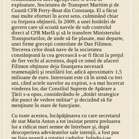
exploatare, Societatea de Transport Maritim şi de
Coastă CFR Ferry-Boat din Constanţa. El a făcut
mai multe eforturi în acest sens, culminând chiar
cu forţarea obţinerii, în 2009, a unei hotărâri de
guvern care să scoată navele de sub controlul
direct al CFR Marfă şi să le transfere Ministerului
Transporturilor, de unde să fie plasate, mai departe,
unei firme greceşti controlate de Dan Filimon.
Trecerea celor două nave de la societatea
constănţeană la cea grecească s-ar fi făcut la preţul
de fier vechi al acestora, după ce omul de afaceri
Filimon obţinuse deja finanţarea necesară
reamenajării şi reutilării lor, adică aproximativ 1,5
milioane de euro. Interesant este că în urmă cu trei
ani, când actele navelor au expirat, s-a mai încercat
vinderea lor, dar Consiliul Suprem de Apărare a
Ţării s-a opus, considerându-le „dotări strategice
din punct de vedere militar“ şi decizând să fie
menţinute în stare de funcţiune.
Cu toate acestea, încăpăţånarea cu care secretarul
de stat Marin Anton a tot insistat pentru preluarea
lor a ridicat mari semne de întrebare şi, după
descoperirea adevăratelor sale intenţii, a fost pus
pe lista neagră a rotaţiei cadrelor, luåndu-i-se