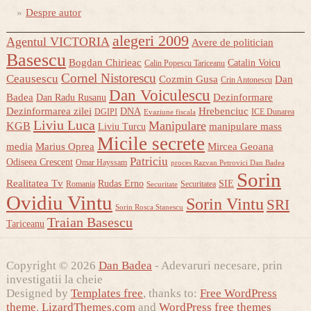
Despre autor
alegeri 2009
Agentul VICTORIA
Avere de politician
Basescu
Bogdan Chirieac
Catalin Voicu
Calin Popescu Tariceanu
Cornel Nistorescu
Ceausescu
Cozmin Gusa
Dan
Crin Antonescu
Dan Voiculescu
Badea
Dezinformare
Dan Radu Rusanu
Dezinformarea zilei
Hrebenciuc
DNA
DGIPI
ICE Dunarea
Evaziune fiscala
Liviu Luca
Manipulare
KGB
manipulare mass
Liviu Turcu
Micile secrete
media
Marius Oprea
Mircea Geoana
Patriciu
Odiseea Crescent
Omar Hayssam
proces Razvan Petrovici Dan Badea
Sorin
Realitatea Tv
Rudas Erno
SIE
Romania
Securitatea
Securitate
Ovidiu Vintu
Sorin Vintu
SRI
Sorin Rosca Stanescu
Traian Basescu
Tariceanu
Copyright © 2026
Dan Badea
- Adevaruri necesare, prin
investigatii la cheie
Designed by
Templates free
, thanks to:
Free WordPress
theme
,
LizardThemes.com
and
WordPress free themes