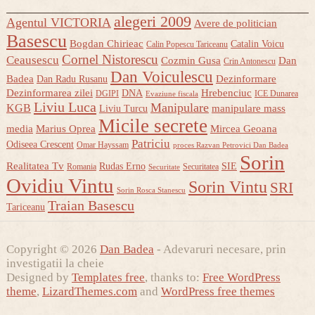
alegeri 2009
Agentul VICTORIA
Avere de politician
Basescu
Bogdan Chirieac
Catalin Voicu
Calin Popescu Tariceanu
Cornel Nistorescu
Ceausescu
Cozmin Gusa
Dan
Crin Antonescu
Dan Voiculescu
Badea
Dezinformare
Dan Radu Rusanu
Dezinformarea zilei
Hrebenciuc
DNA
DGIPI
ICE Dunarea
Evaziune fiscala
Liviu Luca
Manipulare
KGB
manipulare mass
Liviu Turcu
Micile secrete
media
Marius Oprea
Mircea Geoana
Patriciu
Odiseea Crescent
Omar Hayssam
proces Razvan Petrovici Dan Badea
Sorin
Realitatea Tv
Rudas Erno
SIE
Romania
Securitatea
Securitate
Ovidiu Vintu
Sorin Vintu
SRI
Sorin Rosca Stanescu
Traian Basescu
Tariceanu
Copyright © 2026
Dan Badea
- Adevaruri necesare, prin
investigatii la cheie
Designed by
Templates free
, thanks to:
Free WordPress
theme
,
LizardThemes.com
and
WordPress free themes