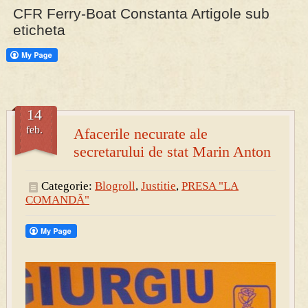
CFR Ferry-Boat Constanta Artigole sub
eticheta
PRESA
Permise pentru vânătoarea de porci în costume, cu gulere albe
14
feb.
Afacerile necurate ale
secretarului de stat Marin Anton
Categorie:
Blogroll
,
Justitie
,
PRESA "LA
COMANDĂ"