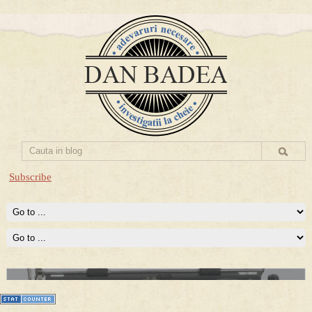
Subscribe
Prima mea carte publicata (Nemira)
Averea Presedintelui: prima lucrare despre controversatele
conturi secrete ale Securitatii.