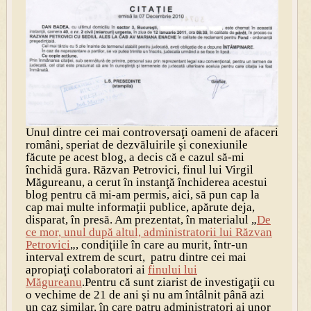
Unul dintre cei mai controversaţi oameni de afaceri
români, speriat de dezvăluirile şi conexiunile
făcute pe acest blog, a decis că e cazul să-mi
închidă gura. Răzvan Petrovici, finul lui Virgil
Măgureanu, a cerut în instanţă închiderea acestui
blog pentru că mi-am permis, aici, să pun cap la
cap mai multe informaţii publice, apărute deja,
disparat, în presă. Am prezentat, în materialul „
De
ce mor, unul după altul, administratorii lui Răzvan
Petrovici
„, condiţiile în care au murit, într-un
interval extrem de scurt, patru dintre cei mai
apropiaţi colaboratori ai
finului lui
Măgureanu
.Pentru că sunt ziarist de investigaţii cu
o vechime de 21 de ani şi nu am întâlnit până azi
un caz similar, în care patru administratori ai unor