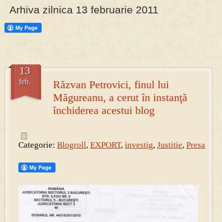
Arhiva zilnica 13 februarie 2011
PRESA
Permise pentru vânătoarea de porci în costume, cu gulere albe
13
feb.
Răzvan Petrovici, finul lui
Măgureanu, a cerut în instanţă
închiderea acestui blog
Categorie:
Blogroll
,
EXPORT
,
investig
,
Justitie
,
Presa