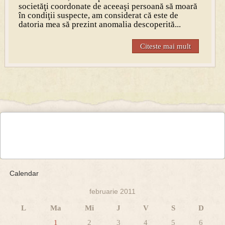
societăţi coordonate de aceeaşi persoană să moară
în condiţii suspecte, am considerat că este de
datoria mea să prezint anomalia descoperită...
Citeste mai mult
Calendar
februarie 2011
L
Ma
Mi
J
V
S
D
1
2
3
4
5
6