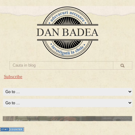
Subscribe
Prima mea carte publicata (Nemira)
Averea Presedintelui: prima lucrare despre controversatele
conturi secrete ale Securitatii.