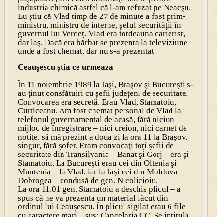
industria chimică astfel că l-am refuzat pe Neacşu.
Eu ştiu că Vlad timp de 27 de minute a fost prim-
ministru, ministru de interne, şeful securităţii în
guvernul lui Verdeţ. Vlad era totdeauna carierist,
dar laş. Dacă era bărbat se prezenta la televiziune
unde a fost chemat, dar nu s-a prezentat.
Ceauşescu știa ce urmeaza
În 11 noiembrie 1989 la Iaşi, Braşov şi Bucureşti s-
au ţinut consfătuiri cu şefii judeţeni de securitate.
Convocarea era secretă. Erau Vlad, Stamatoiu,
Curticeanu. Am fost chemat personal de Vlad la
telefonul guvernamental de acasă, fără niciun
mijloc de înregistrare – nici creion, nici carnet de
notiţe, să mă prezint a doua zi la ora 11 la Braşov,
singur, fără şofer. Eram convocaţi toţi şefii de
securitate din Transilvania – Banat şi Gorj – era şi
Stamatoiu. La Bucureşti erau cei din Oltenia şi
Muntenia – la Vlad, iar la Iaşi cei din Moldova –
Dobrogea – condusă de gen. Nicolicioiu.
La ora 11.01 gen. Stamatoiu a deschis plicul – a
spus că ne va prezenta un material făcut din
ordinul lui Ceauşescu. În plicul sigilat erau 6 file
cu caractere mari – sus: Cancelaria CC. Se intitula