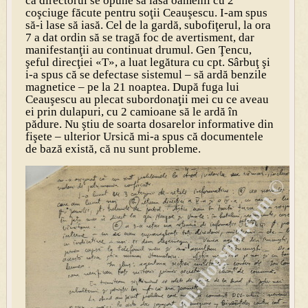
că directorul se opune să iasă oamenii cu 2
coşciuge făcute pentru soţii Ceauşescu. I-am spus
să-i lase să iasă. Cel de la gardă, subofiţerul, la ora
7 a dat ordin să se tragă foc de avertisment, dar
manifestanţii au continuat drumul. Gen Ţencu,
şeful direcţiei «T», a luat legătura cu cpt. Sârbuţ şi
i-a spus că se defectase sistemul – să ardă benzile
magnetice – pe la 21 noaptea. După fuga lui
Ceauşescu au plecat subordonaţii mei cu ce aveau
ei prin dulapuri, cu 2 camioane să le ardă în
pădure. Nu ştiu de soarta dosarelor informative din
fişete – ulterior Ursică mi-a spus că documentele
de bază există, că nu sunt probleme.