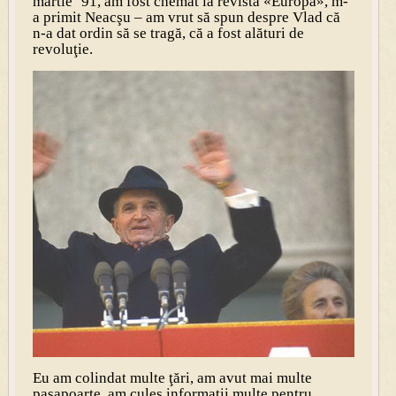
martie ‘91, am fost chemat la revista «Europa», m-
a primit Neacşu – am vrut să spun despre Vlad că
n-a dat ordin să se tragă, că a fost alături de
revoluţie.
Eu am colindat multe ţări, am avut mai multe
paşapoarte, am cules informaţii multe pentru