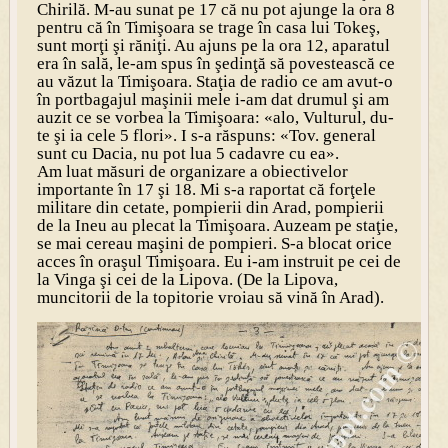
Chirilă. M-au sunat pe 17 că nu pot ajunge la ora 8
pentru că în Timişoara se trage în casa lui Tokeş,
sunt morţi şi răniţi. Au ajuns pe la ora 12, aparatul
era în sală, le-am spus în şedinţă să povestească ce
au văzut la Timişoara. Staţia de radio ce am avut-o
în portbagajul maşinii mele i-am dat drumul şi am
auzit ce se vorbea la Timişoara: «alo, Vulturul, du-
te şi ia cele 5 flori». I s-a răspuns: «Tov. general
sunt cu Dacia, nu pot lua 5 cadavre cu ea».
Am luat măsuri de organizare a obiectivelor
importante în 17 şi 18. Mi s-a raportat că forţele
militare din cetate, pompierii din Arad, pompierii
de la Ineu au plecat la Timişoara. Auzeam pe staţie,
se mai cereau maşini de pompieri. S-a blocat orice
acces în oraşul Timişoara. Eu i-am instruit pe cei de
la Vinga şi cei de la Lipova. (De la Lipova,
muncitorii de la topitorie vroiau să vină în Arad).