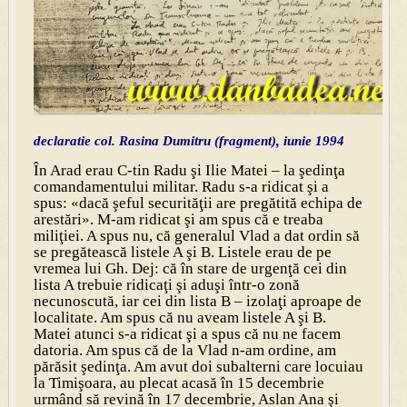
declaratie col. Rasina Dumitru (fragment), iunie 1994
În Arad erau C-tin Radu şi Ilie Matei – la şedinţa
comandamentului militar. Radu s-a ridicat şi a
spus: «dacă şeful securităţii are pregătită echipa de
arestări». M-am ridicat şi am spus că e treaba
miliţiei. A spus nu, că generalul Vlad a dat ordin să
se pregătească listele A şi B. Listele erau de pe
vremea lui Gh. Dej: că în stare de urgenţă cei din
lista A trebuie ridicaţi şi aduşi într-o zonă
necunoscută, iar cei din lista B – izolaţi aproape de
localitate. Am spus că nu aveam listele A şi B.
Matei atunci s-a ridicat şi a spus că nu ne facem
datoria. Am spus că de la Vlad n-am ordine, am
părăsit şedinţa. Am avut doi subalterni care locuiau
la Timişoara, au plecat acasă în 15 decembrie
urmând să revină în 17 decembrie, Aslan Ana şi