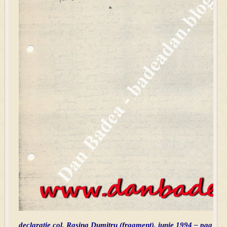
declaratie col. Rasina Dumitru (fragment), iunie 1994 – pag 5