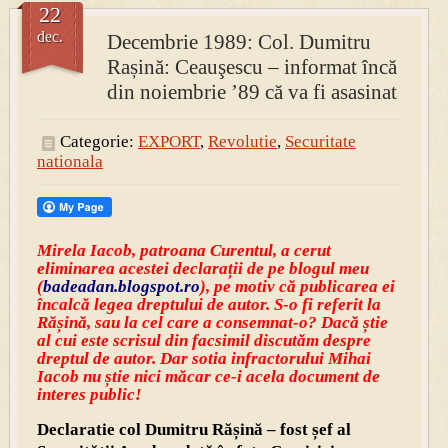
22
dec.
Decembrie 1989: Col. Dumitru
Rașină: Ceauşescu – informat încă
din noiembrie ’89 că va fi asasinat
Categorie:
EXPORT
,
Revolutie
,
Securitate
nationala
Mirela Iacob, patroana Curentul, a cerut
eliminarea acestei declarații de pe blogul meu
(
badeadan.blogspot.ro
), pe motiv că publicarea ei
încalcă legea dreptului de autor. S-o fi referit la
Rășină, sau la cel care a consemnat-o? Dacă știe
al cui este scrisul din facsimil discutăm despre
dreptul de autor. Dar sotia infractorului Mihai
Iacob nu știe nici măcar ce-i acela document de
interes public!
Declaratie col Dumitru Rășină – fost șef al