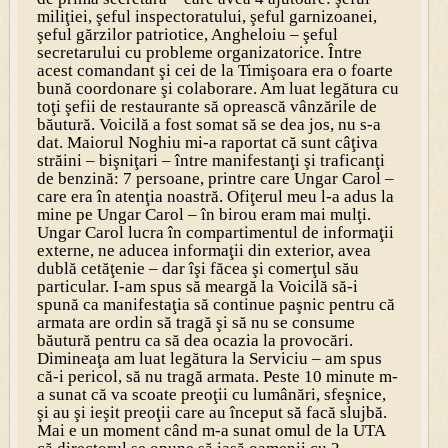
miliţiei, şeful inspectoratului, şeful garnizoanei,
şeful gărzilor patriotice, Angheloiu – şeful
secretarului cu probleme organizatorice. Între
acest comandant şi cei de la Timişoara era o foarte
bună coordonare şi colaborare. Am luat legătura cu
toţi şefii de restaurante să oprească vânzările de
băutură. Voicilă a fost somat să se dea jos, nu s-a
dat. Maiorul Noghiu mi-a raportat că sunt câţiva
străini – bişniţari – între manifestanţi şi traficanţi
de benzină: 7 persoane, printre care Ungar Carol –
care era în atenţia noastră. Ofiţerul meu l-a adus la
mine pe Ungar Carol – în birou eram mai mulţi.
Ungar Carol lucra în compartimentul de informaţii
externe, ne aducea informaţii din exterior, avea
dublă cetăţenie – dar îşi făcea şi comerţul său
particular. I-am spus să meargă la Voicilă să-i
spună ca manifestaţia să continue paşnic pentru că
armata are ordin să tragă şi să nu se consume
băutură pentru ca să dea ocazia la provocări.
Dimineaţa am luat legătura la Serviciu – am spus
că-i pericol, să nu tragă armata. Peste 10 minute m-
a sunat că va scoate preoţii cu lumânări, sfeşnice,
şi au şi ieşit preoţii care au început să facă slujbă.
Mai e un moment când m-a sunat omul de la UTA