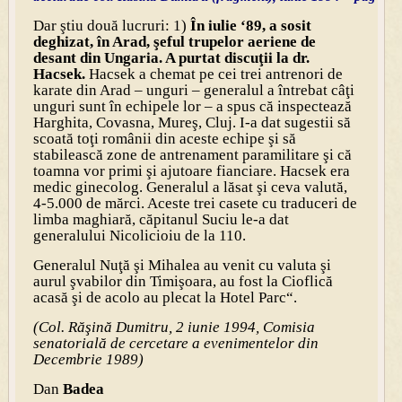
Dar ştiu două lucruri: 1)
În iulie ‘89, a sosit
deghizat, în Arad, şeful trupelor aeriene de
desant din Ungaria. A purtat discuţii la dr.
Hacsek.
Hacsek a chemat pe cei trei antrenori de
karate din Arad – unguri – generalul a întrebat câţi
unguri sunt în echipele lor – a spus că inspectează
Harghita, Covasna, Mureş, Cluj. I-a dat sugestii să
scoată toţi românii din aceste echipe şi să
stabilească zone de antrenament paramilitare şi că
toamna vor primi şi ajutoare fianciare. Hacsek era
medic ginecolog. Generalul a lăsat şi ceva valută,
4-5.000 de mărci. Aceste trei casete cu traduceri de
limba maghiară, căpitanul Suciu le-a dat
generalului Nicolicioiu de la 110.
Generalul Nuţă şi Mihalea au venit cu valuta şi
aurul şvabilor din Timişoara, au fost la Cioflică
acasă şi de acolo au plecat la Hotel Parc“.
(Col. Răşină Dumitru, 2 iunie 1994, Comisia
senatorială de cercetare a evenimentelor din
Decembrie 1989)
Dan
Badea