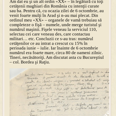
Am dat eu şi un alt ordin «XX» – în legătură cu toţi
cetăţenii maghiari din România cu intenţii curate
sau ba. Pentru că, cu ocazia zilei de 6 octombrie, au
venit foarte mulţi în Arad şi n-au mai plecat. Din
ordinul meu «XX» – organele de vamă trebuiau să
completeze o fişă – numele, unde merge turistul şi
numărul maşinii. Fişele veneau la serviciul 110,
selectau cei care veneau des, care contactau
militari… etc. Concluzii ce s-au tras: numărul
cetăţenilor ce au intrat a crescut cu 15% în
perioada iunie – iulie. Iar înainte de 6 octombrie
numărul era foarte mare, circa 80 de oameni zilnic.
Tineri, necăsătoriţi. Am discutat asta cu Bucureştiul
– col. Bordea şi Raţiu.