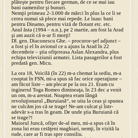
plăteşte pentru fiecare german, de ce se mai iau
bani oamenilor şi bunuri.
Nemţii primeau 2-3.000 de mărci în plus la ce li se
cerea numai să plece mai repede. Le luau: bani
pentru Dinamo, pentru viză de flotant etc. etc.
Anul ăsta (1994 – n.n.), pe 2 martie, am fost la Arad
şi am auzit că n-ar fi morţi!
Dl. gen. Diaconescu Ghe. – procuror-şef adjunct –
a fost şi el în avionul ce a ajuns la Arad în 22
decembrie – ştia ofiţereasa Aslan Alexandra, plus
echipa televiziunii armatei. Lista pasagerilor a fost
predată gen. Micu.
La ora 18, Voicilă (în 22) m-a chemat la sediu, m-a
cooptat în FSN, mi-a spus să fac orice operaţiune –
am făcut liste – am plecat pe la ora 21. Eram cu
inginerul Toga Romeo dimineaţa, în 23 dec a venit
un om, m-a arestat. Noaptea eram lângă
revoluţionarul „Buruiană“, se uita la ceas şi spunea
ne culcăm jos că se trage! Ne-am culcat şi într-
adevăr s-a tras în geam. De unde ştia Buruiană că
se trage?!
Maiorul Juncă, ofiţer de-al meu, mi-a spus că în
zona lui erau cetăţeni maghiari, nemţi, în vizită la
rude, care ar fi tras spre consiliu.