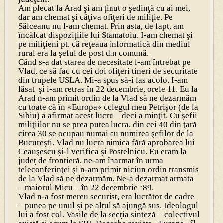
Am plecat la Arad şi am ţinut o şedinţă cu ai mei,
dar am chemat şi câţiva ofiţeri de miliţie. Pe
Sălceanu nu l-am chemat. Prin asta, de fapt, am
încălcat dispoziţiile lui Stamatoiu. I-am chemat şi
pe miliţieni pt. că reţeaua informatică din mediul
rural era la şeful de post din comună.
Când s-a dat starea de necesitate l-am întrebat pe
Vlad, ce să fac cu cei doi ofiţeri tineri de securitate
din trupele USLA. Mi-a spus să-i las acolo. I-am
lăsat şi i-am retras în 22 decembrie, orele 11. Eu la
Arad n-am primit ordin de la Vlad să ne dezarmăm
cu toate că în «Europa» colegul meu Petrişor (de la
Sibiu) a afirmat acest lucru – deci a minţit. Cu şefii
miliţiilor nu se prea putea lucra, din cei 40 din ţară
circa 30 se ocupau numai cu numirea şefilor de la
Bucureşti. Vlad nu lucra nimica fără aprobarea lui
Ceauşescu şi-l verifica şi Postelnicu. Eu eram la
judeţ de frontieră, ne-am înarmat în urma
teleconferinţei şi n-am primit niciun ordin transmis
de la Vlad să ne dezarmăm. Ne-a dezarmat armata
– maiorul Micu – în 22 decembrie ‘89.
Vlad n-a fost mereu securist, era lucrător de cadre
– punea pe unul şi pe altul să ajungă sus. Ideologul
lui a fost col. Vasile de la secţia sinteză – colectivul