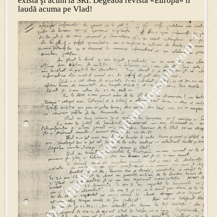
există şi acum la SRI. Degeaba revista «Europa» îl
laudă acuma pe Vlad!