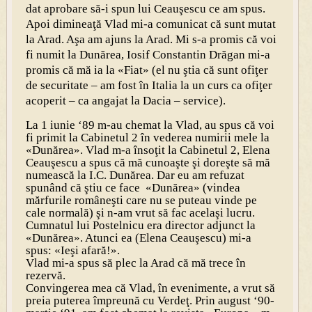
dat aprobare să-i spun lui Ceauşescu ce am spus.
Apoi dimineaţă Vlad mi-a comunicat că sunt mutat
la Arad. Aşa am ajuns la Arad. Mi s-a promis că voi
fi numit la Dunărea, Iosif Constantin Drăgan mi-a
promis că mă ia la «Fiat» (el nu ştia că sunt ofiţer
de securitate – am fost în Italia la un curs ca ofiţer
acoperit – ca angajat la Dacia – service).
La 1 iunie ‘89 m-au chemat la Vlad, au spus că voi
fi primit la Cabinetul 2 în vederea numirii mele la
«Dunărea». Vlad m-a însoţit la Cabinetul 2, Elena
Ceauşescu a spus că mă cunoaşte şi doreşte să mă
numească la I.C. Dunărea. Dar eu am refuzat
spunând că ştiu ce face «Dunărea» (vindea
mărfurile româneşti care nu se puteau vinde pe
cale normală) şi n-am vrut să fac acelaşi lucru.
Cumnatul lui Postelnicu era director adjunct la
«Dunărea». Atunci ea (Elena Ceauşescu) mi-a
spus: «Ieşi afară!».
Vlad mi-a spus să plec la Arad că mă trece în
rezervă.
Convingerea mea că Vlad, în evenimente, a vrut să
preia puterea împreună cu Verdeţ. Prin august ‘90-