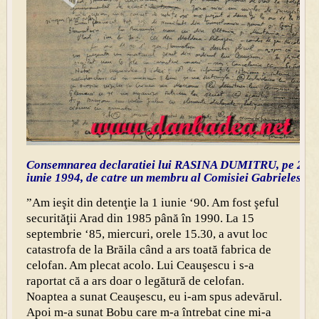
Consemnarea declaratiei lui RASINA DUMITRU, pe 2
iunie 1994, de catre un membru al Comisiei Gabrielescu
”Am ieşit din detenţie la 1 iunie ‘90. Am fost şeful
securităţii Arad din 1985 până în 1990. La 15
septembrie ‘85, miercuri, orele 15.30, a avut loc
catastrofa de la Brăila când a ars toată fabrica de
celofan. Am plecat acolo. Lui Ceauşescu i s-a
raportat că a ars doar o legătură de celofan.
Noaptea a sunat Ceauşescu, eu i-am spus adevărul.
Apoi m-a sunat Bobu care m-a întrebat cine mi-a