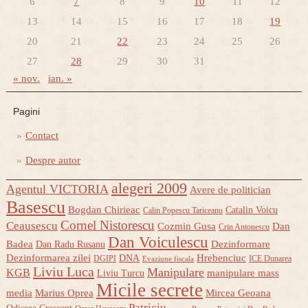
6
7
8
9
10
11
12
13
14
15
16
17
18
19
20
21
22
23
24
25
26
27
28
29
30
31
« nov.
ian. »
Pagini
Contact
Despre autor
alegeri 2009
Agentul VICTORIA
Avere de politician
Basescu
Bogdan Chirieac
Catalin Voicu
Calin Popescu Tariceanu
Cornel Nistorescu
Ceausescu
Cozmin Gusa
Dan
Crin Antonescu
Dan Voiculescu
Badea
Dezinformare
Dan Radu Rusanu
Dezinformarea zilei
Hrebenciuc
DNA
DGIPI
ICE Dunarea
Evaziune fiscala
Liviu Luca
Manipulare
KGB
manipulare mass
Liviu Turcu
Micile secrete
media
Marius Oprea
Mircea Geoana
Patriciu