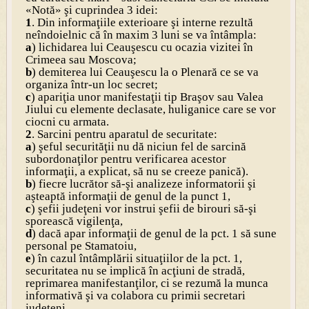
«Notă» şi cuprindea 3 idei:
1
. Din informaţiile exterioare şi interne rezultă
neîndoielnic că în maxim 3 luni se va întâmpla:
a
) lichidarea lui Ceauşescu cu ocazia vizitei în
Crimeea sau Moscova;
b
) demiterea lui Ceauşescu la o Plenară ce se va
organiza într-un loc secret;
c
) apariţia unor manifestaţii tip Braşov sau Valea
Jiului cu elemente declasate, huliganice care se vor
ciocni cu armata.
2
. Sarcini pentru aparatul de securitate:
a
) şeful securităţii nu dă niciun fel de sarcină
subordonaţilor pentru verificarea acestor
informaţii, a explicat, să nu se creeze panică).
b
) fiecre lucrător să-şi analizeze informatorii şi
aşteaptă informaţii de genul de la punct 1,
c
) şefii judeţeni vor instrui şefii de birouri să-şi
sporească vigilenţa,
d
) dacă apar informaţii de genul de la pct. 1 să sune
personal pe Stamatoiu,
e
) în cazul întâmplării situaţiilor de la pct. 1,
securitatea nu se implică în acţiuni de stradă,
reprimarea manifestanţilor, ci se rezumă la munca
informativă şi va colabora cu primii secretari
judeţeni.