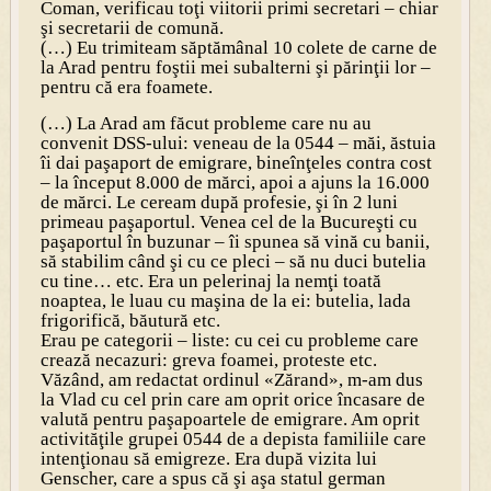
Coman, verificau toţi viitorii primi secretari – chiar
şi secretarii de comună.
(…) Eu trimiteam săptămânal 10 colete de carne de
la Arad pentru foştii mei subalterni şi părinţii lor –
pentru că era foamete.
(…) La Arad am făcut probleme care nu au
convenit DSS-ului: veneau de la 0544 – măi, ăstuia
îi dai paşaport de emigrare, bineînţeles contra cost
– la început 8.000 de mărci, apoi a ajuns la 16.000
de mărci. Le ceream după profesie, şi în 2 luni
primeau paşaportul. Venea cel de la Bucureşti cu
paşaportul în buzunar – îi spunea să vină cu banii,
să stabilim când şi cu ce pleci – să nu duci butelia
cu tine… etc. Era un pelerinaj la nemţi toată
noaptea, le luau cu maşina de la ei: butelia, lada
frigorifică, băutură etc.
Erau pe categorii – liste: cu cei cu probleme care
crează necazuri: greva foamei, proteste etc.
Văzând, am redactat ordinul «Zărand», m-am dus
la Vlad cu cel prin care am oprit orice încasare de
valută pentru paşapoartele de emigrare. Am oprit
activităţile grupei 0544 de a depista familiile care
intenţionau să emigreze. Era după vizita lui
Genscher, care a spus că şi aşa statul german