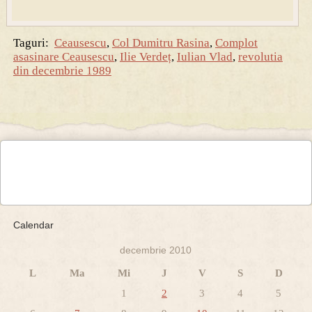
Taguri:
Ceausescu
,
Col Dumitru Rasina
,
Complot
asasinare Ceausescu
,
Ilie Verdeț
,
Iulian Vlad
,
revolutia
din decembrie 1989
Calendar
decembrie 2010
L
Ma
Mi
J
V
S
D
1
2
3
4
5