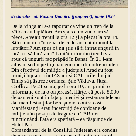
declaratie col. Rasina Dumitru (fragment), iunie 1994
De la Vinga mi s-a raportat că vine un tren de la
Vâlcea cu luptători. Am spus cum vin, cum să
plece. A venit trenul la ora 12 şi a plecat la ora 14.
Sălceanu m-a întrebat de ce le-am dat drumul la
luptători? Am spus că nu ştiu să fi intrat ungurii în
ţară, ce să facă aici? Luptătorilor din tren li s-a
spus că ungurii fac prăpăd în Banat! În 21 i-am
adus în sediu pe toţi oamenii mei din întreprinderi.
Din efectivul de miliţie a judeţului Arad au fost
trimişi luptători în IAS-uri şi CAP-urile din jud.
Timiş să păstreze ordinea. Ştie Văduva, Jitea,
Cioflică. Pe 21 seara, pe la ora 19, am primit o
informaţie de la o ofiţereasă, Hârţe, că peste 8.000
de oameni sunt în faţa primăriei şi restaurantele au
dat manifestanţilor bere şi vin, contra cost.
Manifestanţii erau încercuiţi de cordoane de
miliţieni în poziţii de tragere cu TAB-uri
funcţionând. Fata era speriată – ea răspunde de
Hotel Parc.
Comandantul de la Consiliul Judeţean era condus
de prima secretară – care avea 4 ajutoare: şeful