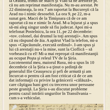
la Oradea, trimis de Macri şi Vlad să ne aresteze pt.
că nu am reprimat manifestaţia. Nu m-au arestat. Pe
22 dimineaţa, la ora 7 am raportat la Bucureşti că la
Arad nu-i nimic desosebit. La ora 9, pe 22, m-a
sunat gen. Macri de la Timişoara că de ce am
raportat că nu e nimic în Arad. M-a înjurat şi a spus
să-mi aleg singur unde să fiu judecat. Apoi mi-a
telefonat Postelnicu, la ora 11, pe 22 decembrie:
«tov. colonel, dai drumul la toţi arestaţii». Am spus
că nu răspund de ăia. A apărut Vlad la telefon, mi-a
spus «Căpcăunule, execută ordinul». I-am spus şi
lui că arestaţii nu-s la mine, sunt la Cioflică – să
vorbească cu el! Mi-a mai reproşat că manifestanţii
au ocupat Poşta şi releul TV de la Şiria.
Locotenentul meu, maiorul Rusu, mi-a spus în 10
decembrie că la Şiria s-a ţinut o şedinţă de
generalul Ilie Ceauşescu şi şefi de armată şi am
încurcat-o pentru că am fost criticat că de ce am
dat informaţii cu privire la grănicerii «călăuză»,
care câştigau bani grei cu trecerea unor persoane
peste graniţă. La Şiria s-au discutat probleme
pentru cazul intrării ungurilor în Transilvania –
cum s-a vehiculat.