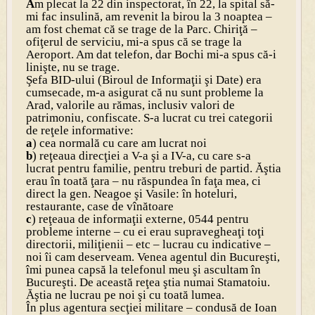
A
m plecat la 22 din inspectorat, în 22, la spital să-
mi fac insulină, am revenit la birou la 3 noaptea –
am fost chemat că se trage de la Parc. Chiriţă –
ofiţerul de serviciu, mi-a spus că se trage la
Aeroport. Am dat telefon, dar Bochi mi-a spus că-i
linişte, nu se trage.
Şefa BID-ului (Biroul de Informaţii şi Date) era
cumsecade, m-a asigurat că nu sunt probleme la
Arad, valorile au rămas, inclusiv valori de
patrimoniu, confiscate. S-a lucrat cu trei categorii
de reţele informative:
a
) cea normală cu care am lucrat noi
b
) reţeaua direcţiei a V-a şi a IV-a, cu care s-a
lucrat pentru familie, pentru treburi de partid. Ăştia
erau în toată ţara – nu răspundea în faţa mea, ci
direct la gen. Neagoe şi Vasile: în hoteluri,
restaurante, case de vînătoare
c
) reţeaua de informaţii externe, 0544 pentru
probleme interne – cu ei erau supravegheaţi toţi
directorii, miliţienii – etc – lucrau cu indicative –
noi îi cam deserveam. Venea agentul din Bucureşti,
îmi punea capsă la telefonul meu şi ascultam în
Bucureşti. De această reţea ştia numai Stamatoiu.
Ăştia ne lucrau pe noi şi cu toată lumea.
În plus agentura secţiei militare – condusă de Ioan