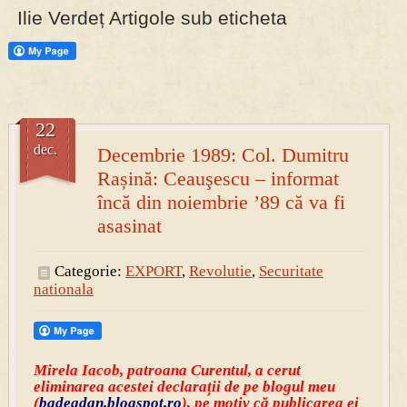
Ilie Verdeț Artigole sub eticheta
PRESA
Permise pentru vânătoarea de porci în costume, cu gulere albe
22
dec.
Decembrie 1989: Col. Dumitru
Rașină: Ceauşescu – informat
încă din noiembrie ’89 că va fi
asasinat
Categorie:
EXPORT
,
Revolutie
,
Securitate
nationala
Mirela Iacob, patroana Curentul, a cerut
eliminarea acestei declarații de pe blogul meu
(
badeadan.blogspot.ro
), pe motiv că publicarea ei