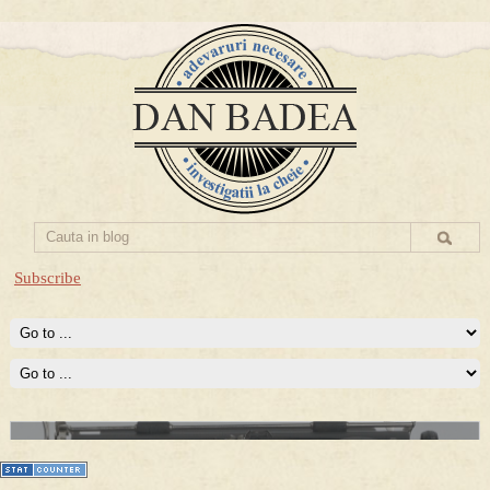
Subscribe
Prima mea carte publicata (Nemira)
Averea Presedintelui: prima lucrare despre controversatele
conturi secrete ale Securitatii.