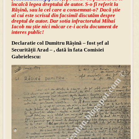
încalcă legea dreptului de autor. S-o fi referit la
Rășină, sau la cel care a consemnat-o? Dacă știe
al cui este scrisul din facsimil discutăm despre
dreptul de autor. Dar sotia infractorului Mihai
Iacob nu știe nici măcar ce-i acela document de
interes public!
Declaratie col Dumitru Rășină – fost șef al
Securității Arad – , dată în fata Comisiei
Gabrielescu: