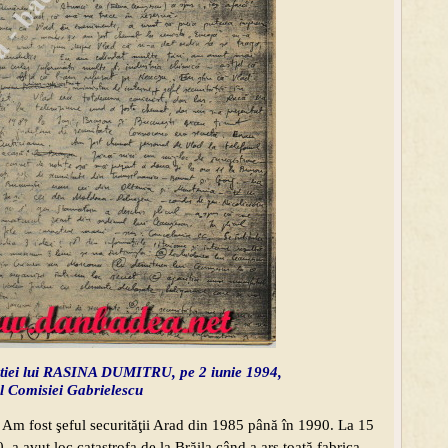
tiei lui RASINA DUMITRU, pe 2 iunie 1994,
l Comisiei Gabrielescu
. Am fost şeful securităţii Arad din 1985 până în 1990. La 15
 a avut loc catastrofa de la Brăila când a ars toată fabrica