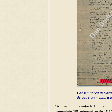
Consemnarea declara
de catre un membru a
”Am ieşit din detenţie la 1 iunie ‘90
septembrie ‘85, miercuri, orele 15.30,