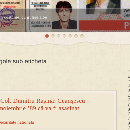
în costume, cu gulere albe
espre controversatele conturi secrete ale Securitatii.
gole sub eticheta
"
a
"
B
Col. Dumitru Rașină: Ceauşescu –
(
 noiembrie ’89 că va fi asasinat
M
D
I
Securitate nationala
M
D