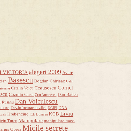
alegeri 2009
ul VICTORIA
Avere
Basescu
cian
Bogdan Chirieac
Calin
Cornel
Ceausescu
Catalin Voicu
riceanu
escu
Cozmin Gusa
Dan Badea
Crin Antonescu
Dan Voiculescu
u Rusanu
rmare
Dezinformarea zilei
DNA
DGIPI
Liviu
KGB
Hrebenciuc
ICE Dunarea
scala
Manipulare
manipulare mass
iviu Turcu
Micile secrete
arius Oprea