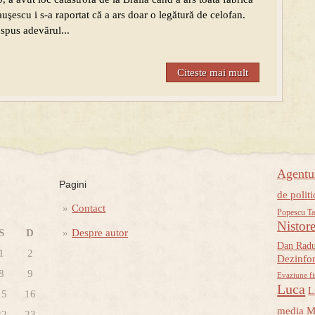
şescu i s-a raportat că a ars doar o legătură de celofan.
spus adevărul...
Citeste mai mult
Agent
Pagini
de politi
Contact
Popescu Ta
Nistor
S
D
Despre autor
Dan Rad
1
2
Dezinfo
8
9
Evaziune fi
Luca
L
15
16
media
M
22
23