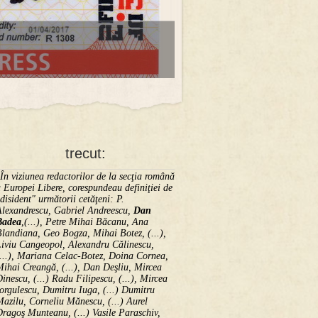
trecut:
În viziunea redactorilor de la secţia română
 Europei Libere, corespundeau definiţiei de
disident" următorii ce­tă­ţeni: P.
Alexandrescu, Gabriel Andreescu,
Dan
Badea
,(...), Petre Mihai Băcanu, Ana
landiana, Geo Bogza, Mihai Botez, (...),
Liviu Cangeopol, Alexandru Călinescu,
...), Mariana Celac-Botez, Doina Cornea,
ihai Creangă, (...), Dan Deşliu, Mircea
inescu, (...) Radu Filipescu, (...), Mircea
orgulescu, Dumitru Iuga, (...) Dumitru
azilu, Corneliu Mănescu, (...) Aurel
ragoş Munteanu, (...) Vasile Paraschiv,