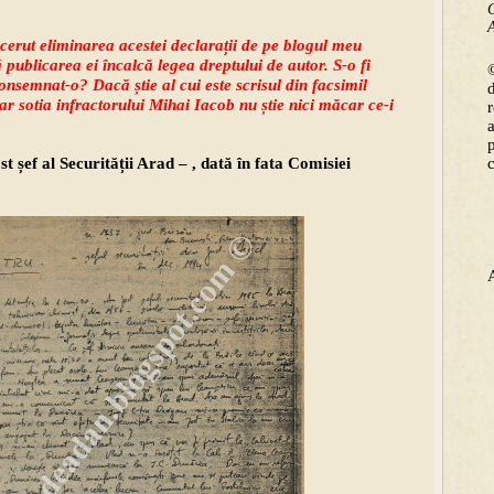
C
A
cerut eliminarea acestei declarații de pe blogul meu
ă publicarea ei încalcă legea dreptului de autor. S-o fi
©
consemnat-o? Dacă știe al cui este scrisul din facsimil
r sotia infractorului Mihai Iacob nu știe nici măcar ce-i
t șef al Securității Arad – , dată în fata Comisiei