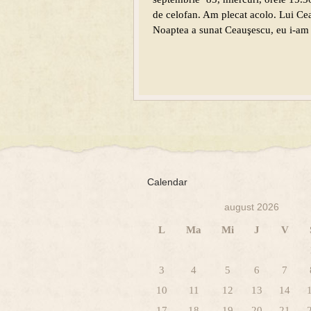
de celofan. Am plecat acolo. Lui Ceau
Noaptea a sunat Ceauşescu, eu i-am 
Calendar
august 2026
L
Ma
Mi
J
V
3
4
5
6
7
10
11
12
13
14
17
18
19
20
21