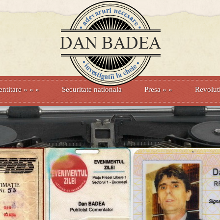
entitare
» »
»
Securitate nationala
Presa
»
»
Revolut