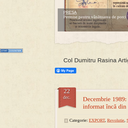
PRESA
Prima mea carte publicata (Nemira)
Permise pentru vânătoarea de porci 
Averea Presedintelui: prima lucrare d
1
2
3
4
5
6
7
Col Dumitru Rasina Arti
22
dec.
Decembrie 1989: 
informat încă din
Categorie:
EXPORT
,
Revolutie
,