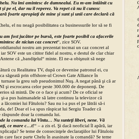
helu. Nu îmi amintesc de dumnealui. Eu m-am întålnit cu
C
A
it şi pe el, dar nu îl reperez. Va repet că nu îl cunosc
clară foarte apropiaţi de mine şi sunt şi unii care declară că
©
helu, el nu neagă posibilitatea ca businessurile lor să se fi
u am fost jucător pe bursă, este foarte posibil ca afacerile
 amintesc de niciun caz concret
“, zice SOV.
 cotidianului nostru am prezentat tocmai un caz concret al
, iar SOV este un cititor fidel al nostru, e destul de clar chiar
u Antene că „bandiţelul“ minte. El ne-a obişnuit să nege
egătură cu Realitatea TV, după ce devenise patronul ei, cu
 ca săgeată prin offshore-ul Crown Gate Alliance în
 turnase la greu sub pseudonimul Nuş. A negat pånă şi că ar
FNI şi escrocarea celor peste 300.000 de deponenţi. De
serios să mintă. De ce o face şi acum? De ce oficial se
 şi-a pus haimanalele să latre continuu la televizor că
 lăcomiei lui Fătuloiu? Sau nu i-a pus el pe lătrăi să-i
da, de! Doar el i-a spus răspicat lui Sergiu Toader că
e răspunde doar la comanda lui.
unde la comanda lui Vîntu… Nu sunteţi liberi, nene. Vă
caţi, ce mare c…t!
“ – a zis el. Şi dacă neoficial îl apără, iar
explicaţia? Se teme de consecinţele declaraţiilor lui Fătuloiu
in care face parte Chelu în asasinate la comandă? Se teme