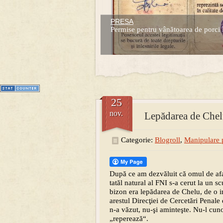
PRESA
Prima mea carte publicata (Nemira)
Permise pentru vânătoarea de porci 
Averea Presedintelui: prima lucrare d
1
2
3
4
5
6
7
25
nov.
Lepădarea de Che
Categorie:
Blogroll
,
Manipulare 
După ce am dezvăluit că omul de afa
tatăl natural al FNI s-a cerut la un s
bizon era lepădarea de Chelu, de o in
arestul Direcţiei de Cercetări Penal
n-a văzut, nu-şi aminteşte. Nu-l cuno
„reperează“.