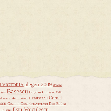
alegeri 2009
ul VICTORIA
Avere
Basescu
cian
Bogdan Chirieac
Calin
Cornel
Ceausescu
Catalin Voicu
riceanu
escu
Cozmin Gusa
Dan Badea
Crin Antonescu
Dan Voiculescu
u Rusanu