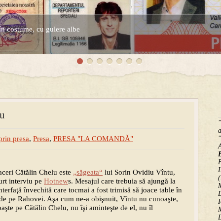
în costume, cu gulere albe
espre controversatele conturi secrete ale Securitatii.
lu
"
a
prin presa
,
Presa
,
PRESA "LA COMANDĂ"
"
B
ceri Cătălin Chelu este
„săgeata“
lui Sorin Ovidiu Vîntu,
(
curt interviu pe
Hotnew
s. Mesajul care trebuia să ajungă la
M
terfaţă învechită care tocmai a fost trimisă să joace table în
D
e de pe Rahovei. Aşa cum ne-a obişnuit, Vîntu nu cunoaşte,
I
aşte pe Cătălin Chelu, nu îşi aminteşte de el, nu îl
M
D