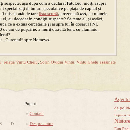
i suspecte, aşa după cum a declarat Fătuloiu, morţi asupra
 specializaţi în tunuri speculative pe piaţa de capital şi
fi mişcat atåt de tare
lista scurtă
, prezentată
ieri
, cu numele
u el, au decedat în condiţii suspecte? Se teme el, şi astăzi,
pă ce a extins cercetările şi asupra lui în dosarul FNI,
20 de ani de puşcărie, a murit otrăvită lent, cu aluminiu,
ierul?
ras „Curentul“ spre Hotnews.
u
,
relatia Vintu Chelu
,
Sorin Ovidiu Vintu
,
Vintu Chelu asasinate
Agent
Pagini
de politi
Contact
Popescu Ta
Nistor
S
D
Despre autor
Dan Rad