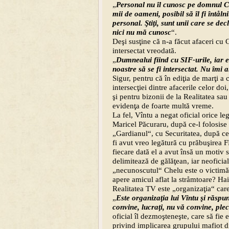
„
Personal nu îl cunosc pe domnul C
mii de oameni, posibil să îl fi întåln
personal. Ştiţi, sunt unii care se de
nici nu mă cunosc
“.
Deşi susţine că n-a făcut afaceri cu C
intersectat vreodată.
„
Dumnealui fiind cu SIF-urile, iar e
noastre să se fi intersectat. Nu îmi
Sigur, pentru că în ediţia de marţi a
intersecţiei dintre afacerile celor doi
şi pentru bizonii de la Realitatea sa
evidenţa de foarte multă vreme.
La fel, Vîntu a negat oficial orice l
Maricel Păcuraru, după ce-l folosise
„Gardianul“, cu Securitatea, după ce
fi avut vreo legătură cu prăbuşirea 
fiecare dată el a avut însă un motiv 
delimitează de gălăţean, iar neoficial
„necunoscutul“ Chelu este o victimă a
apere amicul aflat la stråmtoare? Hai
Realitatea TV este „organizaţia“ car
„
Este organizaţia lui Vîntu şi răsp
convine, lucraţi, nu vă convine, ple
oficial îl dezmoşteneşte, care să fie 
privind implicarea grupului mafiot d