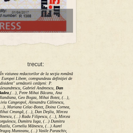
trecut:
În viziunea redactorilor de la secţia română
 Europei Libere, corespundeau definiţiei de
disident" următorii ce­tă­ţeni: P.
Alexandrescu, Gabriel Andreescu,
Dan
Badea
,(...), Petre Mihai Băcanu, Ana
landiana, Geo Bogza, Mihai Botez, (...),
Liviu Cangeopol, Alexandru Călinescu,
...), Mariana Celac-Botez, Doina Cornea,
ihai Creangă, (...), Dan Deşliu, Mircea
inescu, (...) Radu Filipescu, (...), Mircea
orgulescu, Dumitru Iuga, (...) Dumitru
azilu, Corneliu Mănescu, (...) Aurel
ragoş Munteanu, (...) Vasile Paraschiv,