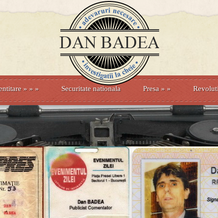
entitare
» »
»
Securitate nationala
Presa
»
»
Revolut