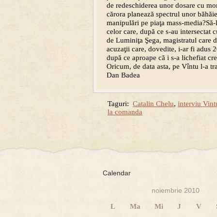
de redeschiderea unor dosare cu morţ
cărora planează spectrul unor băhăieni
manipulări pe piaţa mass-media?Să-l 
celor care, după ce s-au intersectat c
de Luminiţa Şega, magistratul care du
acuzaţii care, dovedite, i-ar fi adus 
după ce aproape că i s-a lichefiat cre
Oricum, de data asta, pe Vîntu l-a t
Dan Badea
Taguri:
Catalin Chelu
,
interviu Vint
la comanda
Calendar
noiembrie 2010
L
Ma
Mi
J
V