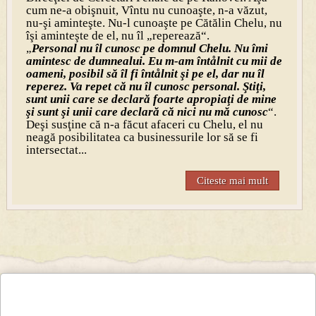
cum ne-a obişnuit, Vîntu nu cunoaşte, n-a văzut,
nu-şi aminteşte. Nu-l cunoaşte pe Cătălin Chelu, nu
îşi aminteşte de el, nu îl „reperează“.
„
Personal nu îl cunosc pe domnul Chelu. Nu îmi
amintesc de dumnealui. Eu m-am întålnit cu mii de
oameni, posibil să îl fi întålnit şi pe el, dar nu îl
reperez. Va repet că nu îl cunosc personal. Ştiţi,
sunt unii care se declară foarte apropiaţi de mine
şi sunt şi unii care declară că nici nu mă cunosc
“.
Deşi susţine că n-a făcut afaceri cu Chelu, el nu
neagă posibilitatea ca businessurile lor să se fi
intersectat...
Citeste mai mult