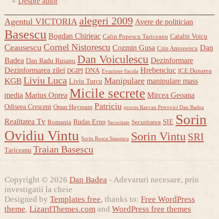
Despre autor
alegeri 2009
Agentul VICTORIA
Avere de politician
Basescu
Bogdan Chirieac
Catalin Voicu
Calin Popescu Tariceanu
Cornel Nistorescu
Ceausescu
Cozmin Gusa
Dan
Crin Antonescu
Dan Voiculescu
Badea
Dezinformare
Dan Radu Rusanu
Dezinformarea zilei
Hrebenciuc
DNA
DGIPI
ICE Dunarea
Evaziune fiscala
Liviu Luca
Manipulare
KGB
manipulare mass
Liviu Turcu
Micile secrete
media
Marius Oprea
Mircea Geoana
Patriciu
Odiseea Crescent
Omar Hayssam
proces Razvan Petrovici Dan Badea
Sorin
Realitatea Tv
Rudas Erno
SIE
Romania
Securitatea
Securitate
Ovidiu Vintu
Sorin Vintu
SRI
Sorin Rosca Stanescu
Traian Basescu
Tariceanu
Copyright © 2026
Dan Badea
- Adevaruri necesare, prin
investigatii la cheie
Designed by
Templates free
, thanks to:
Free WordPress
theme
,
LizardThemes.com
and
WordPress free themes