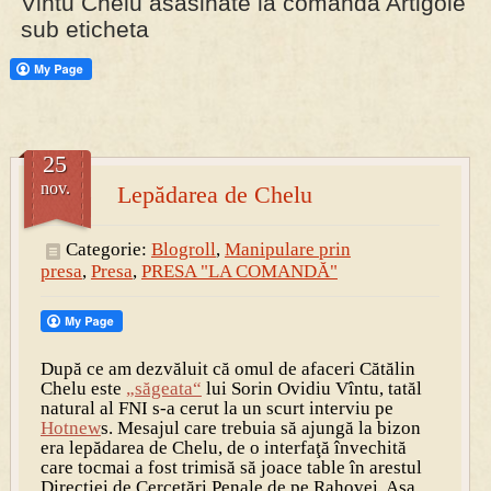
Vintu Chelu asasinate la comanda Artigole
sub eticheta
PRESA
Permise pentru vânătoarea de porci în costume, cu gulere albe
25
nov.
Lepădarea de Chelu
Categorie:
Blogroll
,
Manipulare prin
presa
,
Presa
,
PRESA "LA COMANDĂ"
După ce am dezvăluit că omul de afaceri Cătălin
Chelu este
„săgeata“
lui Sorin Ovidiu Vîntu, tatăl
natural al FNI s-a cerut la un scurt interviu pe
Hotnew
s. Mesajul care trebuia să ajungă la bizon
era lepădarea de Chelu, de o interfaţă învechită
care tocmai a fost trimisă să joace table în arestul
Direcţiei de Cercetări Penale de pe Rahovei. Aşa