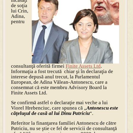
încasaţi
de soţia
lui Crin,
Adina,
pentru
consultanţă oferită firmei
Finite Assets Ltd
.
Informaţia a fost trecută chiar şi în declaraţia de
interese depusă anul trecut, la Parlamentul
European, de Adina Vălean-Antonescu, care a
consemnat că este membru Advisory Board la
Finite Assets Ltd.
Se confirmă astfel o declaraţie mai veche a lui
Viorel Hrebenciuc, care spunea că „
Antonescu este
căţeluşul de casă al lui Dinu Patriciu
“.
Referitor la finanţarea familiei Antonescu de către
Patriciu, nu se ştie ce fel de servicii de consultanţă