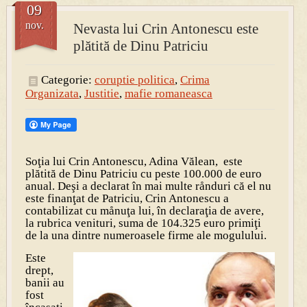
09
nov.
Nevasta lui Crin Antonescu este
PRESA
plătită de Dinu Patriciu
Permise pentru vânătoarea de porci în costume, cu gulere albe
Categorie:
coruptie politica
,
Crima
Organizata
,
Justitie
,
mafie romaneasca
Soţia lui Crin Antonescu, Adina Vălean, este
plătită de Dinu Patriciu cu peste 100.000 de euro
anual. Deşi a declarat în mai multe rånduri că el nu
este finanţat de Patriciu, Crin Antonescu a
contabilizat cu månuţa lui, în declaraţia de avere,
la rubrica venituri, suma de 104.325 euro primiţi
de la una dintre numeroasele firme ale mogulului.
Este
drept,
banii au
fost