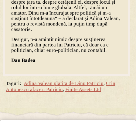
despre ţara ta, despre cetăţenii ei, despre locul şi
rolul lor într-o lume globală. Altfel, rămåi un
amator. Dinu m-a încurajat spre politică şi m-a
susţinut întotdeauna“ – a declarat şi Adina Vălean,
pentru o revistă mondenă, la puţin timp după
căsătorie.
Desigur, n-a amintit nimic despre susţinerea
financiară din partea lui Patriciu, că doar ea e
politician, chiar euro-politician, nu contabil.
Dan
Badea
Taguri:
Adina Valean platita de Dinu Patriciu
,
Crin
Antonescu afaceri Patriciu
,
Finite Assets Ltd