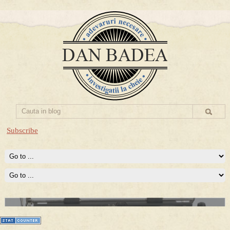
Subscribe
Prima mea carte publicata (Nemira)
Averea Presedintelui: prima lucrare despre controversatele
conturi secrete ale Securitatii.