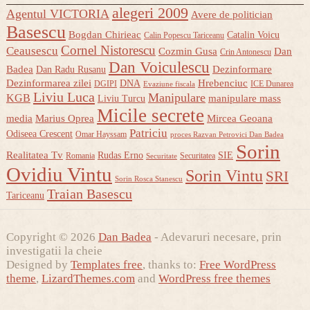
alegeri 2009
Agentul VICTORIA
Avere de politician
Basescu
Bogdan Chirieac
Catalin Voicu
Calin Popescu Tariceanu
Cornel Nistorescu
Ceausescu
Cozmin Gusa
Dan
Crin Antonescu
Dan Voiculescu
Badea
Dezinformare
Dan Radu Rusanu
Dezinformarea zilei
Hrebenciuc
DNA
DGIPI
ICE Dunarea
Evaziune fiscala
Liviu Luca
Manipulare
KGB
manipulare mass
Liviu Turcu
Micile secrete
media
Marius Oprea
Mircea Geoana
Patriciu
Odiseea Crescent
Omar Hayssam
proces Razvan Petrovici Dan Badea
Sorin
Realitatea Tv
Rudas Erno
SIE
Romania
Securitatea
Securitate
Ovidiu Vintu
Sorin Vintu
SRI
Sorin Rosca Stanescu
Traian Basescu
Tariceanu
Copyright © 2026
Dan Badea
- Adevaruri necesare, prin
investigatii la cheie
Designed by
Templates free
, thanks to:
Free WordPress
theme
,
LizardThemes.com
and
WordPress free themes