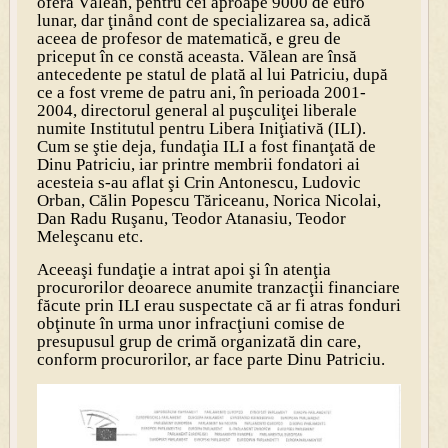
oferă Vălean, pentru cei aproape 9000 de euro
lunar, dar ţinånd cont de specializarea sa, adică
aceea de profesor de matematică, e greu de
priceput în ce constă aceasta. Vălean are însă
antecedente pe statul de plată al lui Patriciu, după
ce a fost vreme de patru ani, în perioada 2001-
2004, directorul general al puşculiţei liberale
numite Institutul pentru Libera Iniţiativă (ILI).
Cum se ştie deja, fundaţia ILI a fost finanţată de
Dinu Patriciu, iar printre membrii fondatori ai
acesteia s-au aflat şi Crin Antonescu, Ludovic
Orban, Călin Popescu Tăriceanu, Norica Nicolai,
Dan Radu Ruşanu, Teodor Atanasiu, Teodor
Meleşcanu etc.
Aceeaşi fundaţie a intrat apoi şi în atenţia
procurorilor deoarece anumite tranzacţii financiare
făcute prin ILI erau suspectate că ar fi atras fonduri
obţinute în urma unor infracţiuni comise de
presupusul grup de crimă organizată din care,
conform procurorilor, ar face parte Dinu Patriciu.