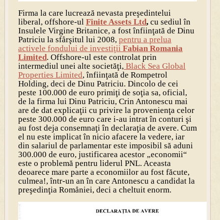
Firma la care lucrează nevasta preşedintelui
liberal, offshore-ul
Finite Assets Ltd
,
cu sediul în
Insulele Virgine Britanice, a fost înfiinţată de Dinu
Patriciu la sfårşitul lui 2008,
pentru a prelua
activele fondului de investiţii
Fabian Romania
Limited
. Offshore-ul este controlat prin
intermediul unei alte societăţi,
Black Sea Global
Properties Limited
, înfiinţată de Rompetrol
Holding, deci de Dinu Patriciu. Dincolo de cei
peste 100.000 de euro primiţi de soţia sa, oficial,
de la firma lui Dinu Patriciu, Crin Antonescu mai
are de dat explicaţii cu privire la provenienţa celor
peste 300.000 de euro care i-au intrat în conturi şi
au fost deja consemnaţi în declaraţia de avere. Cum
el nu este implicat în nicio afacere la vedere, iar
din salariul de parlamentar este imposibil să aduni
300.000 de euro, justificarea acestor „economii“
este o problemă pentru liderul PNL. Aceasta
deoarece mare parte a economiilor au fost făcute,
culmea!, într-un an în care Antonescu a candidat la
preşedinţia Romåniei, deci a cheltuit enorm.