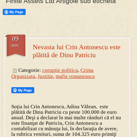
Finite Assets Ltd Artigole sub eticheta
PRESA
Permise pentru vânătoarea de porci în costume, cu gulere albe
09
nov.
Nevasta lui Crin Antonescu este
plătită de Dinu Patriciu
Categorie:
coruptie politica
,
Crima
Organizata
,
Justitie
,
mafie romaneasca
Soţia lui Crin Antonescu, Adina Vălean, este
plătită de Dinu Patriciu cu peste 100.000 de euro
anual. Deşi a declarat în mai multe rånduri că el nu
este finanţat de Patriciu, Crin Antonescu a
contabilizat cu månuţa lui, în declaraţia de avere,
la rubrica venituri, suma de 104.325 euro primiţi