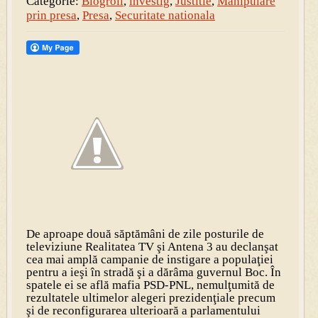
Categorie:
Blogroll
,
investig
,
Justitie
,
Manipulare
prin presa
,
Presa
,
Securitate nationala
De aproape două săptămâni de zile posturile de
televiziune Realitatea TV şi Antena 3 au declanşat
cea mai amplă campanie de instigare a populaţiei
pentru a ieşi în stradă şi a dărâma guvernul Boc. În
spatele ei se află mafia PSD-PNL, nemulţumită de
rezultatele ultimelor alegeri prezidenţiale precum
şi de reconfigurarea ulterioară a parlamentului