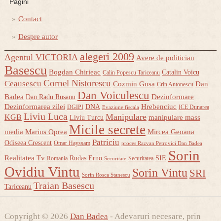
Pagini
Contact
Despre autor
alegeri 2009
Agentul VICTORIA
Avere de politician
Basescu
Bogdan Chirieac
Catalin Voicu
Calin Popescu Tariceanu
Cornel Nistorescu
Ceausescu
Cozmin Gusa
Dan
Crin Antonescu
Dan Voiculescu
Badea
Dezinformare
Dan Radu Rusanu
Dezinformarea zilei
Hrebenciuc
DNA
DGIPI
ICE Dunarea
Evaziune fiscala
Liviu Luca
Manipulare
KGB
manipulare mass
Liviu Turcu
Micile secrete
media
Marius Oprea
Mircea Geoana
Patriciu
Odiseea Crescent
Omar Hayssam
proces Razvan Petrovici Dan Badea
Sorin
Realitatea Tv
Rudas Erno
SIE
Romania
Securitatea
Securitate
Ovidiu Vintu
Sorin Vintu
SRI
Sorin Rosca Stanescu
Traian Basescu
Tariceanu
Copyright © 2026
Dan Badea
- Adevaruri necesare, prin