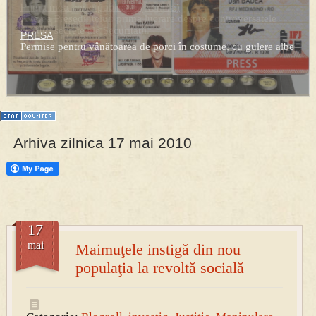
Prima mea carte publicata (Nemira)
Averea Presedintelui: prima lucrare despre controversatele
conturi secrete ale Securitatii.
PRESA
Permise pentru vânătoarea de porci în costume, cu gulere albe
Arhiva zilnica 17 mai 2010
17
mai
Maimuţele instigă din nou
populaţia la revoltă socială