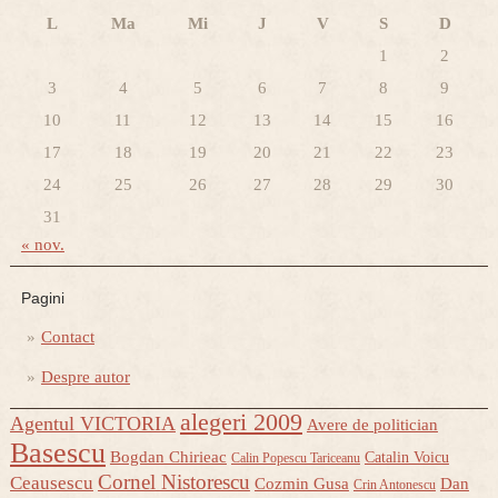
L
Ma
Mi
J
V
S
D
1
2
3
4
5
6
7
8
9
10
11
12
13
14
15
16
17
18
19
20
21
22
23
24
25
26
27
28
29
30
31
« nov.
Pagini
Contact
Despre autor
alegeri 2009
Agentul VICTORIA
Avere de politician
Basescu
Bogdan Chirieac
Catalin Voicu
Calin Popescu Tariceanu
Cornel Nistorescu
Ceausescu
Cozmin Gusa
Dan
Crin Antonescu