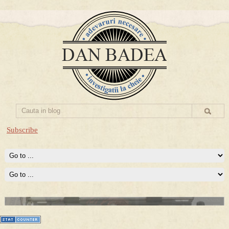
Subscribe
Prima mea carte publicata (Nemira)
Averea Presedintelui: prima lucrare despre controversatele
conturi secrete ale Securitatii.