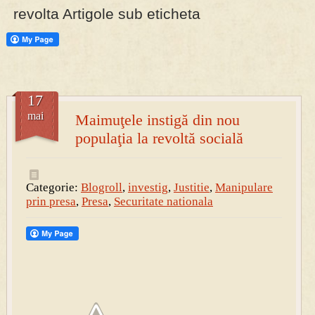
revolta Artigole sub eticheta
PRESA
Permise pentru vânătoarea de porci în costume, cu gulere albe
17
mai
Maimuţele instigă din nou
populaţia la revoltă socială
Categorie:
Blogroll
,
investig
,
Justitie
,
Manipulare
prin presa
,
Presa
,
Securitate nationala