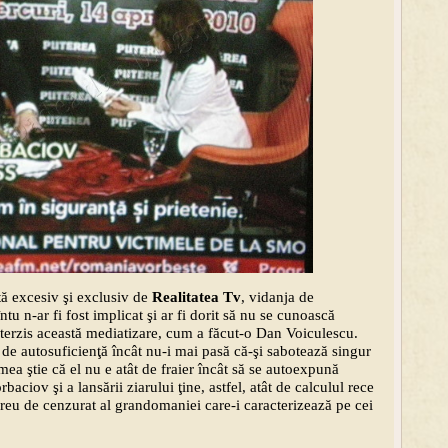
tă excesiv şi exclusiv de
Realitatea Tv
, vidanja de
tu n-ar fi fost implicat şi ar fi dorit să nu se cunoască
 interzis această mediatizare, cum a făcut-o Dan Voiculescu.
 de autosuficienţă încât nu-i mai pasă că-şi sabotează singur
mea ştie că el nu e atât de fraier încât să se autoexpună
rbaciov şi a lansării ziarului ţine, astfel, atât de calculul rece
l greu de cenzurat al grandomaniei care-i caracterizează pe cei