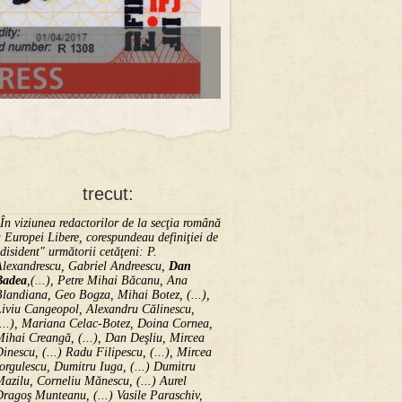
trecut:
În viziunea redactorilor de la secţia română
 Europei Libere, corespundeau definiţiei de
disident" următorii ce­tă­ţeni: P.
Alexandrescu, Gabriel Andreescu,
Dan
Badea
,(...), Petre Mihai Băcanu, Ana
landiana, Geo Bogza, Mihai Botez, (...),
Liviu Cangeopol, Alexandru Călinescu,
...), Mariana Celac-Botez, Doina Cornea,
ihai Creangă, (...), Dan Deşliu, Mircea
inescu, (...) Radu Filipescu, (...), Mircea
orgulescu, Dumitru Iuga, (...) Dumitru
azilu, Corneliu Mănescu, (...) Aurel
ragoş Munteanu, (...) Vasile Paraschiv,