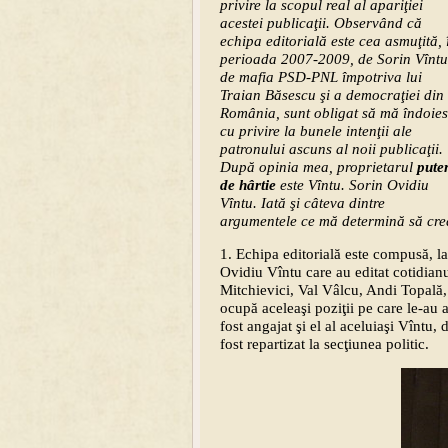
privire la scopul real al apariţiei
acestei publicaţii. Observând că
echipa editorială este cea asmuţită, 
perioada 2007-2009, de Sorin Vîntu
de mafia PSD-PNL împotriva lui
Traian Băsescu şi a democraţiei din
România, sunt obligat să mă îndoie
cu privire la bunele intenţii ale
patronului ascuns al noii publicaţii.
După opinia mea, proprietarul
puter
de hârtie
este Vîntu. Sorin Ovidiu
Vîntu. Iată şi câteva dintre
argumentele ce mă determină să cre
1. Echipa editorială este compusă, la 
Ovidiu Vîntu care au editat cotidia
Mitchievici, Val Vâlcu, Andi Topală
ocupă aceleaşi poziţii pe care le-au a
fost angajat şi el al aceluiaşi Vîntu,
fost repartizat la secţiunea politic.