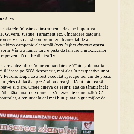
anu & co
ate ziarele folosite ca instrumente de atac împotriva
ţie, Guvern, Justiţie, Parlament etc.), închidere datorată
tromservice, dar şi compromiterii iremediabile a
 în ultima campanie electorală (
vezi în foto dreapta
opera
 Sorin Vîntu a rămas fără o pistă de lansare a intoxicărilor
reprezentată de Realitatea Tv.
nsare a dezinformărilor comandate de Vîntu şi de mafia
 îl lăsase pe SOV descoperit, mai ales în perspectiva unor
A-Petrom. După ce a fost executat aproape trei ani de presă,
înţeles că dacă ai presă ai puterea şi a făcut totul ca să
reat-o şi o are. Crede cineva că el ar fi atât de tâmpit încât
 plătit atâta amar de vreme ca să-i execute comenzile? Că
 controlat, a renunţat la cel mai bun şi mai sigur mijloc de