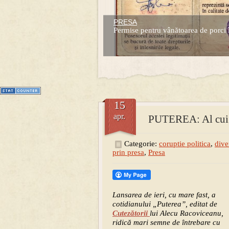
PRESA
Prima mea carte publicata (Nemira)
Permise pentru vânătoarea de porci 
Averea Presedintelui: prima lucrare d
1
2
3
4
5
6
7
15
apr.
PUTEREA: Al cui e
Categorie:
coruptie politica
,
dive
prin presa
,
Presa
Lansarea de ieri, cu mare fast, a
cotidianului „Puterea”, editat de
Cutezătorii
lui Alecu Racoviceanu,
ridică mari semne de întrebare cu