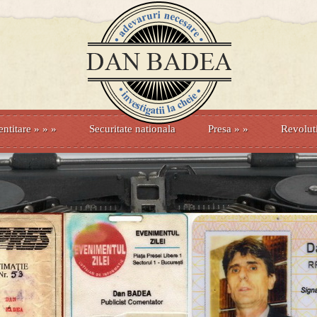
entitare
» »
»
Securitate nationala
Presa
»
»
Revolut