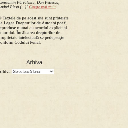
onstantin Pârvulescu, Dan Petrescu,
ndrei Pleşu (...)"
Citeşte mai mult
 Textele de pe acest site sunt protejate
de Legea Drepturilor de Autor şi pot fi
reproduse numai cu acordul explicit al
autorului. Încălcarea drepturilor de
proprietate intelectuală se pedepseşte
conform Codului Penal.
Arhiva
Arhiva