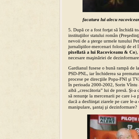
facatura lui alecu racovice
5. După ce a fost forţat să închidă to
instituţiilor statului român (Preşedin
nevoii de a şterge urmele tunului Pe
jurnaliştilor-mercenari folosiţi de el
pixellată a lui Racoviceanu & Co
),
necesare maşinăriei de dezinformare 
Gardianul fusese o bună rampă de la
PSD-PNL, iar închiderea sa prematură
procese pe direcţiile Popa-FNI şi TV
în perioada 2000-2002, Sorin Vîntu a 
aibă „crescătoria” lui de presă. Şi-a c
să renunţe la mercenarii pe care i-a
dacă a desfiinţat ziarele pe care le-a
manipulare, şantaj şi dezinformare?