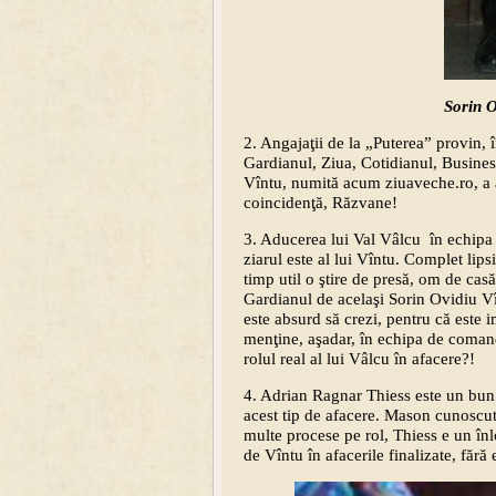
Sorin O
2. Angajaţii de la „Puterea” provin, î
Gardianul, Ziua, Cotidianul, Busines
Vîntu, numită acum ziuaveche.ro, a 
coincidenţă, Răzvane!
3. Aducerea lui Val Vâlcu în echipa 
ziarul este al lui Vîntu. Complet lips
timp util o ştire de presă, om de casă
Gardianul de acelaşi Sorin Ovidiu V
este absurd să crezi, pentru că este 
menţine, aşadar, în echipa de comand
rolul real al lui Vâlcu în afacere?!
4. Adrian Ragnar Thiess este un bun 
acest tip de afacere. Mason cunoscu
multe procese pe rol, Thiess e un înl
de Vîntu în afacerile finalizate, fără