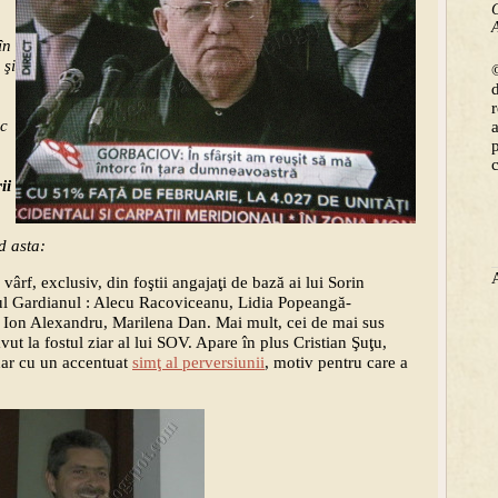
C
A
în
 şi
©
sc
ii
d asta:
vârf, exclusiv, din foştii angajaţi de bază ai lui Sorin
nul Gardianul : Alecu Racoviceanu, Lidia Popeangă-
, Ion Alexandru, Marilena Dan. Mai mult, cei de mai sus
vut la fostul ziar al lui SOV. Apare în plus Cristian Şuţu,
 dar cu un accentuat
simţ al perversiunii
, motiv pentru care a