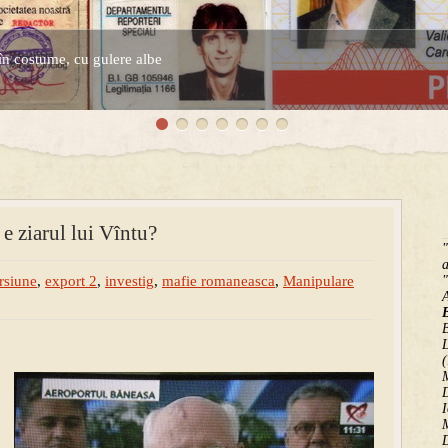
în costume, cu gulere albe
espre controversatele conturi secrete ale Securitatii.
 ziarul lui Vîntu?
"
a
rsiune
,
export 2
,
investig
,
mafie romaneasca
,
Manipulare
"
B
(
M
D
I
M
D