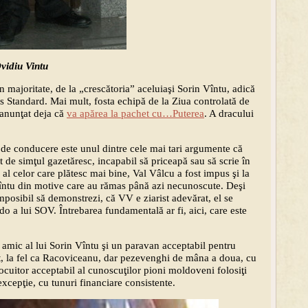
vidiu Vintu
n majoritate, de la „crescătoria” aceluiaşi Sorin Vîntu, adică
s Standard. Mai mult, fosta echipă de la Ziua controlată de
anunţat deja că
va apărea la pachet cu…Puterea
. A dracului
de conducere este unul dintre cele mai tari argumente că
it de simţul gazetăresc, incapabil să priceapă sau să scrie în
 al celor care plătesc mai bine, Val Vâlcu a fost impus şi la
întu din motive care au rămas până azi necunoscute. Deşi
imposibil să demonstrezi, că VV e ziarist adevărat, el se
o a lui SOV. Întrebarea fundamentală ar fi, aici, care este
amic al lui Sorin Vîntu şi un paravan acceptabil pentru
t, la fel ca Racoviceanu, dar pezevenghi de mâna a doua, cu
ocuitor acceptabil al cunoscuţilor pioni moldoveni folosiţi
 excepţie, cu tunuri financiare consistente.