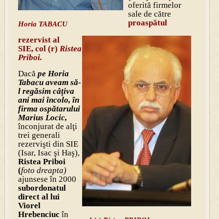
oferită firmelor
sale de către
proaspătul
Horia TABACU
rezervist al
SIE, col (r)
Ristea
Priboi.
Dacă
pe Horia
Tabacu aveam să-
l regăsim câţiva
ani mai încolo, în
firma ospătarului
Marius Locic,
înconjurat de alţi
trei generali
rezervişti din SIE
(Isar, Isac şi Haş),
Ristea Priboi
(
foto dreapta)
ajunsese în 2000
subordonatul
direct al lui
Viorel
Hrebenciuc
în