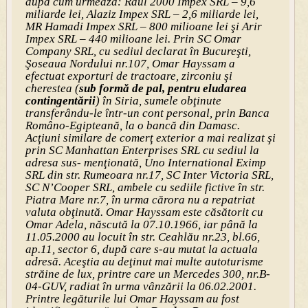
după cum urmează: Raul 2000 Impex SRL – 9,6
miliarde lei, Alaziz Impex SRL – 2,6 miliarde lei,
MR Hamadi Impex SRL – 800 milioane lei şi Arir
Impex SRL – 440 milioane lei. Prin SC Omar
Company SRL, cu sediul declarat în Bucureşti,
Şoseaua Nordului nr.107, Omar Hayssam a
efectuat exporturi de tractoare, zirconiu şi
cherestea (
sub formă de pal, pentru eludarea
contingentării
) în Siria, sumele obţinute
transferându-le într-un cont personal, prin Banca
Româno-Egipteană, la o bancă din Damasc.
Acţiuni similare de comerţ exterior a mai realizat şi
prin SC Manhattan Enterprises SRL cu sediul la
adresa sus- menţionată, Uno International Eximp
SRL din str. Rumeoara nr.17, SC Inter Victoria SRL,
SC N’Cooper SRL, ambele cu sediile fictive în str.
Piatra Mare nr.7, în urma cărora nu a repatriat
valuta obţinută. Omar Hayssam este căsătorit cu
Omar Adela, născută la 07.10.1966, iar până la
11.05.2000 au locuit în str. Ceahlău nr.23, bl.66,
ap.11, sector 6, după care s-au mutat la actuala
adresă. Aceştia au deţinut mai multe autoturisme
străine de lux, printre care un Mercedes 300, nr.B-
04-GUV, radiat în urma vânzării la 06.02.2001.
Printre legăturile lui Omar Hayssam au fost