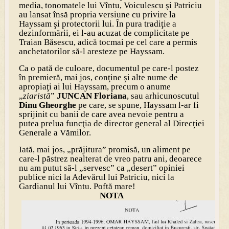
media, tonomatele lui Vîntu, Voiculescu şi Patriciu
au lansat însă propria versiune cu privire la
Hayssam şi protectorii lui. În pura tradiţie a
dezinformării, ei l-au acuzat de complicitate pe
Traian Băsescu, adică tocmai pe cel care a permis
anchetatorilor să-l aresteze pe Hayssam.
Ca o pată de culoare, documentul pe care-l postez
în premieră, mai jos, conţine şi alte nume de
apropiaţi ai lui Hayssam, precum o anume
„
ziaristă
”
JUNCAN
Floriana
, sau arhicunoscutul
Dinu Gheorghe
pe care, se spune, Hayssam l-ar fi
sprijinit cu banii de care avea nevoie pentru a
putea prelua funcţia de director general al Direcţiei
Generale a Vămilor.
Iată, mai jos, „prăjitura” promisă, un aliment pe
care-l păstrez nealterat de vreo patru ani, deoarece
nu am putut să-l „servesc” ca „desert” opiniei
publice nici la Adevărul lui Patriciu, nici la
Gardianul lui Vîntu. Poftă mare!
NOTA