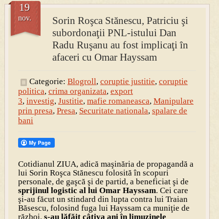
19
nov.
Sorin Roşca Stănescu, Patriciu şi
subordonaţii PNL-istului Dan
Radu Ruşanu au fost implicaţi în
afaceri cu Omar Hayssam
Categorie:
Blogroll
,
coruptie justitie
,
coruptie
politica
,
crima organizata
,
export
3
,
investig
,
Justitie
,
mafie romaneasca
,
Manipulare
prin presa
,
Presa
,
Securitate nationala
,
spalare de
bani
Cotidianul ZIUA, adică maşinăria de propagandă a
lui Sorin Roşca Stănescu folosită în scopuri
personale, de gaşcă şi de partid, a beneficiat şi de
sprijinul logistic al lui Omar Hayssam
. Cei care
şi-au făcut un stindard din lupta contra lui Traian
Băsescu, folosind fuga lui Hayssam ca muniţie de
război,
s-au lăfăit câţiva ani în limuzinele