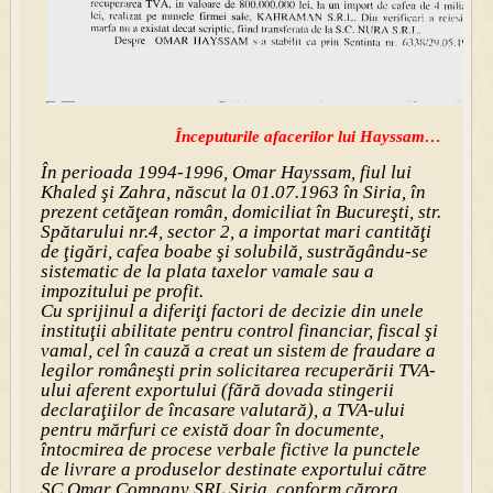
Începuturile afacerilor lui Hayssam…
În perioada 1994-1996, Omar Hayssam, fiul lui
Khaled şi Zahra, născut la 01.07.1963 în Siria, în
prezent cetăţean român, domiciliat în Bucureşti, str.
Spătarului nr.4, sector 2, a importat mari cantităţi
de ţigări, cafea boabe şi solubilă, sustrăgându-se
sistematic de la plata taxelor vamale sau a
impozitului pe profit.
Cu sprijinul a diferiţi factori de decizie din unele
instituţii abilitate pentru control financiar, fiscal şi
vamal, cel în cauză a creat un sistem de fraudare a
legilor româneşti prin solicitarea recuperării TVA-
ului aferent exportului (fără dovada stingerii
declaraţiilor de încasare valutară), a TVA-ului
pentru mărfuri ce există doar în documente,
întocmirea de procese verbale fictive la punctele
de livrare a produselor destinate exportului către
SC Omar Company SRL Siria, conform cărora