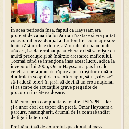
În acea perioadă însă, faptul că Hayssam era
protejat de camarila lui Adrian Năstase şi era purtat
cu avionul prezidenţial al lui Ion Iliescu în aproape
toate călătoriile externe, alături de alţi oameni de
afaceri, i-a determinat pe anchetatori să se mişte cu
multă precauţie şi să întârzie arestarea mafiotului.
Tocmai când se intenţiona însă acest lucru, adică la
începutul lui 2005, Omar Hayssam a pus la cale
celebra operaţiune de răpire a jurnaliştilor români
din Irak în scopul de a se oferi apoi, să-i „salveze”,
să-i aducă teferi în ţară, să devină un erou naţional
şi să scape de acuzaţiile grave pregătite de
procurori în câteva dosare.
Iată cum, prin complicitatea mafiei PSD-PNL, dar
şi a unor cozi de topor din presă, Omar Hayssam a
parcurs, nestingherit, drumul de la contrabandist
de ţigări la terorist.
Profitând însă de controlul quasitotal al mass