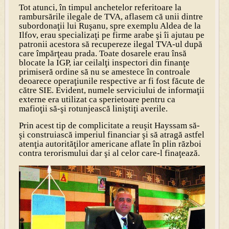
Tot atunci, în timpul anchetelor referitoare la
rambursările ilegale de TVA, aflasem că unii dintre
subordonaţii lui Ruşanu, spre exemplu Aldea de la
Ilfov, erau specializaţi pe firme arabe şi îi ajutau pe
patronii acestora să recupereze ilegal TVA-ul după
care împărţeau prada. Toate dosarele erau însă
blocate la IGP, iar ceilalţi inspectori din finanţe
primiseră ordine să nu se amestece în controale
deoarece operaţiunile respective ar fi fost făcute de
către SIE. Evident, numele serviciului de informaţii
externe era utilizat ca sperietoare pentru ca
mafioţii să-şi rotunjească liniştiţi averile.
Prin acest tip de complicitate a reuşit Hayssam să-
şi construiască imperiul financiar şi să atragă astfel
atenţia autorităţilor americane aflate în plin război
contra terorismului dar şi al celor care-l finaţează.