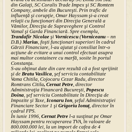
din Galaţi, SC Coralis Trade Impex şi SC Romtem
Company, ambele din Bucureşti. Prin trafic de
influenţă şi corupţie, Omar Hayssam şi-a creat
relaţii cu funcţionari din Direcţia Generală a
Vămilor, Direcţia de Supraveghere şi Control
Vamal şi Garda Financiară. Spre exemplu,
Trandafir Nicolae
şi
Vornicescu
(
Vorniceanu
– nn
D.B.)
Marius
, foşti funcţionari superiori în cadrul
Gărzii Financiare, l-au ajutat şi consiliat într-o
acţiune de evitare a unui control efectuat asupra
mai multor containere cu marfă, sosite în portul
Constanţa.
S-au obţinut date din care rezultă că a fost sprijinit
şi de
Bratu Vasilica
, şef serviciu contabilitate
Vama Chitila, Cojocaru Cezar Radu, director
Romtrans Citila
, Cernat Petre
, director
Administraţia Financară Bucureşti,
Popescu
Doina
, şef serviciu Contabilitate în Direcţia de
Impozite şi Taxe,
Iconaru Ion
, şeful Administraţiei
Financiare Sector 1 şi
Grigoriu Ionuţ
, director în
cadrul FPS.
În iunie 1996,
Cernat Petre
l-a susţinut pe Omar
Hayssam pentru recuperarea TVA, în valoare de
800.000.000 lei, la un import de cafea de 4