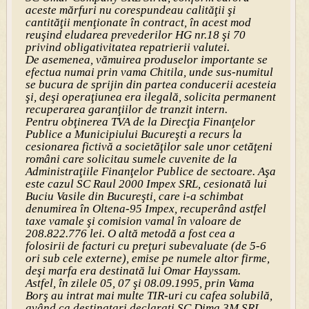
aceste mărfuri nu corespundeau calităţii şi
cantităţii menţionate în contract, în acest mod
reuşind eludarea prevederilor HG nr.18 şi 70
privind obligativitatea repatrierii valutei.
De asemenea, vămuirea produselor importante se
efectua numai prin vama Chitila, unde sus-numitul
se bucura de sprijin din partea conducerii acesteia
şi, deşi operaţiunea era ilegală, solicita permanent
recuperarea garanţiilor de tranzit intern.
Pentru obţinerea TVA de la Direcţia Finanţelor
Publice a Municipiului Bucureşti a recurs la
cesionarea fictivă a societăţilor sale unor cetăţeni
români care solicitau sumele cuvenite de la
Administraţiile Finanţelor Publice de sectoare. Aşa
este cazul SC Raul 2000 Impex SRL, cesionată lui
Buciu Vasile din Bucureşti, care i-a schimbat
denumirea în Oltena-95 Impex, recuperând astfel
taxe vamale şi comision vamal în valoare de
208.822.776 lei. O altă metodă a fost cea a
folosirii de facturi cu preţuri subevaluate (de 5-6
ori sub cele externe), emise pe numele altor firme,
deşi marfa era destinată lui Omar Hayssam.
Astfel, în zilele 05, 07 şi 08.09.1995, prin Vama
Borş au intrat mai multe TIR-uri cu cafea solubilă,
având ca destinatari declaraţi SC Dima 3M SRL