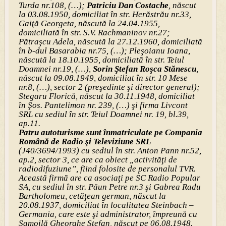
Turda nr.108, (…);
Patriciu Dan Costache
, născut
la 03.08.1950, domiciliat în str. Herăstrău nr.33,
Gaiţă Georgeta, născută la 24.04.1955,
domiciliată în str. S.V. Rachmaninov nr.27;
Pătraşcu Adela, născută la 27.12.1960, domiciliată
în b-dul Basarabia nr.75, (…); Pleşoianu Ioana,
născută la 18.10.1955, domiciliată în str. Teiul
Doamnei nr.19, (…),
Sorin Ştefan Roşca Stănescu
,
născut la 09.08.1949, domiciliat în str. 10 Mese
nr.8, (…), sector 2 (preşedinte şi director general);
Stegaru Florică, născut la 30.11.1948, domiciliat
în Şos. Pantelimon nr. 239, (…) şi firma Livcont
SRL cu sediul în str. Teiul Doamnei nr. 19, bl.39,
ap.11.
Patru autoturisme sunt înmatriculate pe Compania
Română de Radio şi Televiziune SRL
(J40/3694/1993) cu sediul în str. Anton Pann nr.52,
ap.2, sector 3, ce are ca obiect „activităţi de
radiodifuziune”, fiind folosite de personalul TVR.
Această firmă are ca asociaţi pe SC Radio Popular
SA, cu sediul în str. Păun Petre nr.3 şi Gabrea Radu
Bartholomeu, cetăţean german, născut la
20.08.1937, domiciliat în localitatea Steinbach –
Germania, care este şi administrator, împreună cu
Samoilă Gheorghe Ştefan, născut pe 06.08.1948.