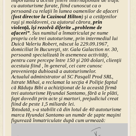
importantă a aceste filiere internaţionale de trafic
cu autoturisme furate, fiind cunoscut ca o
persoană cu relaţii în lumea oamenilor de afaceri
(
fost director la Cazinoul Hilton
) şi a cetăţenilor
ruşi şi moldoveni, cu ajutorul cărora,
prin
violenţă, îşi rezolvă diferite „probleme de
afaceri”
. Sus numitul a înmatriculat pe nume
propriu cele trei autoturisme, prin intermediul lui
Duică Valeriu Robert, născut la 229.09.1967,
domiciliat în Bucureşti, str. Gala Galaction nr. 30,
persoană specializată în asemenea activităţi,
pentru care percepe între 150 şi 200 dolari, clienţii
acestuia fiind , în general, cei care cunosc
provenienţa dubioasă a autoturismelor.
Actualul administrator al SC Pasqall Prod SRL,
Istrate Mihai, a reclamat la secţia 4 Poliţie faptul
că Răduţu Bibi a achiziţionat de la această firmă
trei autoturisme Hyundai Santamo, fără a le plăti,
fapt dovedit prin acte şi martori, prejudiciul creat
fiind de peste 1,5 miliarde lei.
Totodată, s-a stabilit că din lotul de 40 autoturisme
marca Hyundai Santamo un număr de şapte maşini
figurează înmatriculate după cum urmează: