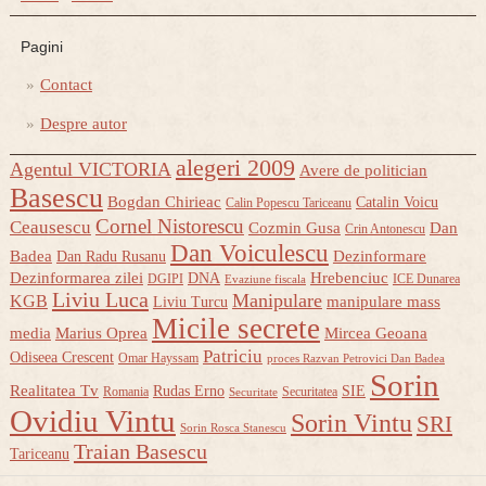
Pagini
Contact
Despre autor
alegeri 2009
Agentul VICTORIA
Avere de politician
Basescu
Bogdan Chirieac
Catalin Voicu
Calin Popescu Tariceanu
Cornel Nistorescu
Ceausescu
Cozmin Gusa
Dan
Crin Antonescu
Dan Voiculescu
Badea
Dezinformare
Dan Radu Rusanu
Dezinformarea zilei
Hrebenciuc
DNA
DGIPI
ICE Dunarea
Evaziune fiscala
Liviu Luca
Manipulare
KGB
manipulare mass
Liviu Turcu
Micile secrete
media
Marius Oprea
Mircea Geoana
Patriciu
Odiseea Crescent
Omar Hayssam
proces Razvan Petrovici Dan Badea
Sorin
Realitatea Tv
Rudas Erno
SIE
Romania
Securitatea
Securitate
Ovidiu Vintu
Sorin Vintu
SRI
Sorin Rosca Stanescu
Traian Basescu
Tariceanu