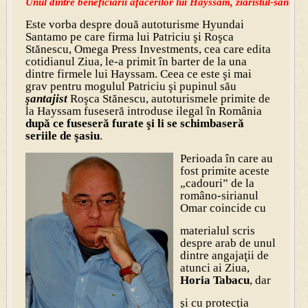
Unul dintre beneficiarii afacerilor lui Hayssam, ziaristul-santaji
Este vorba despre două autoturisme Hyundai
Santamo pe care firma lui Patriciu şi Roşca
Stănescu, Omega Press Investments, cea care edita
cotidianul Ziua, le-a primit în barter de la una
dintre firmele lui Hayssam. Ceea ce este şi mai
grav pentru mogulul Patriciu şi pupinul său
şantajist
Roşca Stănescu, autoturismele primite de
la Hayssam fuseseră introduse ilegal în România
după ce fuseseră furate şi li se schimbaseră
seriile de şasiu
.
Perioada în care au
fost primite aceste
„cadouri” de la
româno-sirianul
Omar coincide cu
materialul scris
despre arab de unul
dintre angajaţii de
atunci ai Ziua,
Horia Tabacu
, dar
şi cu protecţia