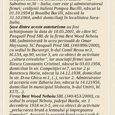
Sabotino nr.30 – Italia, care este şi administratorul
firmei; cetăţenii italieni Pompea Bucilli, născut la
01.10.1954 şi Rosalba Bucilli, născută la
31.10.1964, ambii domiciliaţi în localitatea Sora-
Italia.
Şase dintre aceste autoturisme
au fost
achiziţionate la data de 10.05.2001, de către SC
Pasquall Prod SRL de la firma Best Wood Nehoiu
SRL (administrată în acea perioadă de Omar
Hayssam). SC Pasquall Prod SRL (J40/896/2000),
cu sediul în Bucureşti, b-dul Camil Ressu nr.3,
bl.13A, ap.90, sector 3, are ca obiect de activitate
„cultura cerealelor”, iar asociaţii firmei sunt
Iliescu Constantin Cristinel, născut la 03.03.1956,
domiciliat în str. Competiţiei nr.7, sector 2 şi
Ranetescu Horia, născut la 14.12.1938, domiciliat
în str. D-na Ghica nr.1, (..), sector 2. Administrator
al acesteia este Zaharia Ion, născut la 14.121956,
domiciliat în municipiul Slobozia, b-dul Unirii, bl.
E17(…).
Firma
Best Wood Nehoiu
SRL (J40/453/2000), cu
sediul în oraşul Nehoiu, judeţul Buzău, str. 1
decembrie 1918 nr.3-5, are ca obiect de activitate
„prelucrarea brută a lemnului şi impregnarea
lemnului”. Asociaţi la această firmă sunt Layth E.