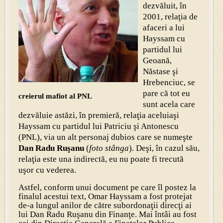
dezvăluit, în
2001, relaţia de
afaceri a lui
Hayssam cu
partidul lui
Geoană,
Năstase şi
Hrebenciuc, se
pare că tot eu
creierul mafiot al PNL
sunt acela care
dezvăluie astăzi, în premieră, relaţia aceluiaşi
Hayssam cu partidul lui Patriciu şi Antonescu
(PNL), via un alt personaj dubios care se numeşte
Dan Radu Ruşanu
(
foto stânga
). Deşi, în cazul său,
relaţia este una indirectă, eu nu poate fi trecută
uşor cu vederea.
Astfel, conform unui document pe care îl postez la
finalul acestui text, Omar Hayssam a fost protejat
de-a lungul anilor de către subordonaţii direcţi ai
lui Dan Radu Ruşanu din Finanţe. Mai întâi au fost