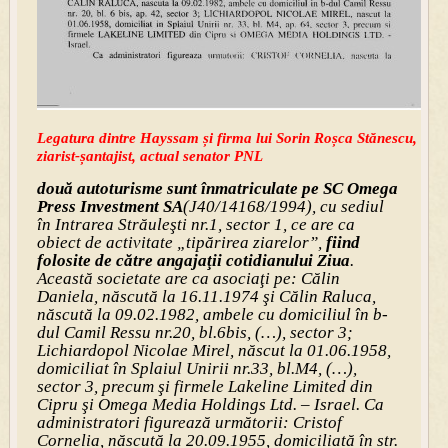
Legatura dintre Hayssam și firma lui Sorin Roșca Stănescu, fost
ziarist-șantajist, actual senator PNL
două autoturisme sunt înmatriculate pe SC Omega
Press Investment SA
(J40/14168/1994), cu sediul
în Intrarea Străuleşti nr.1, sector 1, ce are ca
obiect de activitate „tipărirea ziarelor”,
fiind
folosite de către angajaţii cotidianului Ziua
.
Această societate are ca asociaţi pe: Călin
Daniela, născută la 16.11.1974 şi Călin Raluca,
născută la 09.02.1982, ambele cu domiciliul în b-
dul Camil Ressu nr.20, bl.6bis, (…), sector 3;
Lichiardopol Nicolae Mirel, născut la 01.06.1958,
domiciliat în Splaiul Unirii nr.33, bl.M4, (…),
sector 3, precum şi firmele Lakeline Limited din
Cipru şi Omega Media Holdings Ltd. – Israel. Ca
administratori figurează următorii: Cristof
Cornelia, născută la 20.09.1955, domiciliată în str.