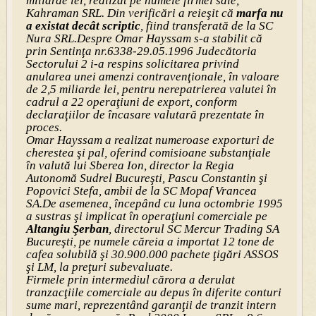
miliarde lei, realizat pe numele firmei sale,
Kahraman SRL. Din verificări a reieşit că
marfa nu
a existat decât scriptic
, fiind transferată de la SC
Nura SRL.Despre Omar Hayssam s-a stabilit că
prin Sentinţa nr.6338-29.05.1996 Judecătoria
Sectorului 2 i-a respins solicitarea privind
anularea unei amenzi contravenţionale, în valoare
de 2,5 miliarde lei, pentru nerepatrierea valutei în
cadrul a 22 operaţiuni de export, conform
declaraţiilor de încasare valutară prezentate în
proces.
Omar Hayssam a realizat numeroase exporturi de
cherestea şi pal, oferind comisioane substanţiale
în valută lui Sberea Ion, director la Regia
Autonomă Sudrel Bucureşti, Pascu Constantin şi
Popovici Stefa, ambii de la SC Mopaf Vrancea
SA.De asemenea, începând cu luna octombrie 1995
a sustras şi implicat în operaţiuni comerciale pe
Altangiu Şerban
, directorul SC Mercur Trading SA
Bucureşti, pe numele căreia a importat 12 tone de
cafea solubilă şi 30.900.000 pachete ţigări ASSOS
şi LM, la preţuri subevaluate.
Firmele prin intermediul cărora a derulat
tranzacţiile comerciale au depus în diferite conturi
sume mari, reprezentând garanţii de tranzit intern