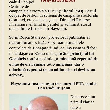
col (r) Ristea PRIBOI
cadrul Echipei
Centrale de
campanie electorală a PDSR (viitorul PSD). Postul
ocupat de Priboi, în schema de campanie electorală
de atunci, era acela de şef al Direcţiei Resurse
Financiare, el fiind în paralel şi administratorul
uneia dintre firmele lui Hayssam.
Sorin Roşca Stănescu, protectorul publicitar al
mafiotului arab, ţipă azi pe toate canalelele
controlate de finanţatorii săi, că Hayssam ar fi fost
în cârdăşie cu Băsescu, el aplicând
principiul lui
Goebbels
conform căruia „
o minciună repetată de
o mie de ori rămâne tot o minciună, dar o
minciună repetată de un milion de ori devine un
adevăr
„.
Hayssam a fost protejat de oamenii PNL-istului
Dan Radu Ruşanu
Deoarece sunt
primul ziarist
care a