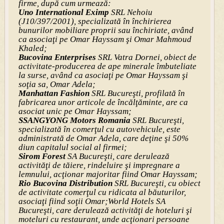
firme, după cum urmează:
Uno International Eximp
SRL Nehoiu
(J10/397/2001), specializată în închirierea
bunurilor mobiliare proprii sau închiriate, având
ca asociaţi pe Omar Hayssam şi Omar Mahmoud
Khaled;
Bucovina Enterprises
SRL Vatra Dornei, obiect de
activitate-producerea de ape minerale îmbuteliate
la surse, având ca asociaţi pe Omar Hayssam şi
soţia sa, Omar Adela;
Manhattan Fashion
SRL Bucureşti, profilată în
fabricarea unor articole de încălţăminte, are ca
asociat unic pe Omar Hayssam;
SSANGYONG Motors Romania
SRL Bucureşti,
specializată în comerţul cu autovehicule, este
administrată de Omar Adela, care deţine şi 50%
diun capitalul social al firmei;
Sirom Forest
SA Bucureşti, care derulează
activităţi de tăiere, rindeluire şi impregnare a
lemnului, acţionar majoritar fiind Omar Hayssam;
Rio Bucovina Distribution
SRL Bucureşti, cu obiect
de activitate comerţul cu ridicata al băuturilor,
asociaţi fiind soţii Omar;World Hotels SA
Bucureşti, care derulează activităţi de hoteluri şi
moteluri cu restaurant, unde acţionari persoane