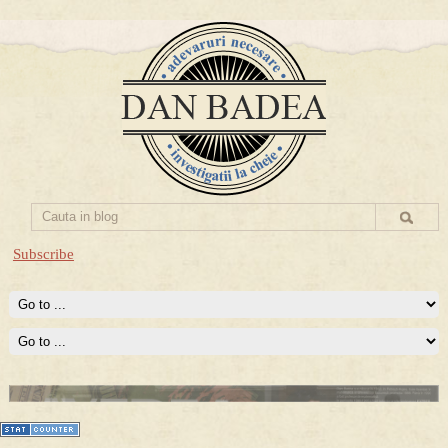
Subscribe
Prima mea carte publicata (Nemira)
Averea Presedintelui: prima lucrare despre controversatele
conturi secrete ale Securitatii.