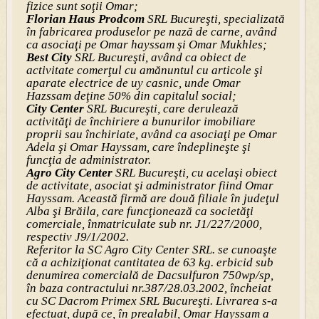
fizice sunt soţii Omar;
Florian Haus Prodcom
SRL Bucureşti, specializată
în fabricarea produselor pe nază de carne, având
ca asociaţi pe Omar hayssam şi Omar Mukhles;
Best City
SRL Bucureşti, având ca obiect de
activitate comerţul cu amănuntul cu articole şi
aparate electrice de uy casnic, unde Omar
Hazssam deţine 50% din capitalul social;
City Center
SRL Bucureşti, care derulează
activităţi de închiriere a bunurilor imobiliare
proprii sau închiriate, având ca asociaţi pe Omar
Adela şi Omar Hayssam, care îndeplineşte şi
funcţia de administrator.
Agro City Center
SRL Bucureşti, cu acelaşi obiect
de activitate, asociat şi administrator fiind Omar
Hayssam. Această firmă are două filiale în judeţul
Alba şi Brăila, care funcţionează ca societăţi
comerciale, înmatriculate sub nr. J1/227/2000,
respectiv J9/1/2002.
Referitor la SC Agro City Center SRL. se cunoaşte
că a achiziţionat cantitatea de 63 kg. erbicid sub
denumirea comercială de Dacsulfuron 750wp/sp,
în baza contractului nr.387/28.03.2002, încheiat
cu SC Dacrom Primex SRL Bucureşti. Livrarea s-a
efectuat, după ce, în prealabil, Omar Hayssam a