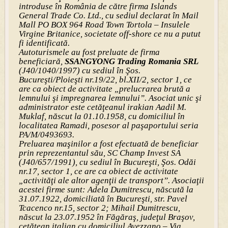
introduse în România de către firma Islands
General Trade Co. Ltd., cu sediul declarat în Mail
Mall PO BOX 964 Road Town Tortola – Insulele
Virgine Britanice, societate off-shore ce nu a putut
fi identificată.
Autoturismele au fost preluate de firma
beneficiară,
SSANGYONG Trading Romania SRL
(J40/1040/1997) cu sediul în Şos.
Bucureşti/Ploieşti nr.19/22, bl.XII/2, sector 1, ce
are ca obiect de activitate „prelucrarea brută a
lemnului şi impregnarea lemnului”. Asociat unic şi
administrator este cetăţeanul irakian Aadil M.
Muklaf, născut la 01.10.1958, cu domiciliul în
localitatea Ramadi, posesor al paşaportului seria
PA/M/0493693.
Preluarea maşinilor a fost efectuată de beneficiar
prin reprezentantul său, SC Champ Invest SA
(J40/657/1991), cu sediul în Bucureşti, Şos. Odăi
nr.17, sector 1, ce are ca obiect de activitate
„activităţi ale altor agenţii de transport”. Asociaţii
acestei firme sunt: Adela Dumitrescu, născută la
31.07.1922, domiciliată în Bucureşti, str. Pavel
Tcacenco nr.15, sector 2; Mihail Dumitrescu,
născut la 23.07.1952 în Făgăraş, judeţul Braşov,
cetăţean italian cu domiciliul Avezzano – Via