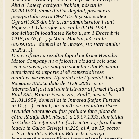
Abd al Lateef, cetăţean irakian, născut la
05.08.1973, domiciliat în Bagdad, posesor al
paşaportului seria PA-211539 şi societatea
Ogharit SCS din Siria, iar administratorii sunt
Popescu I. Gheorghe, născut la 02.04.1939,
domiciliat în localitatea Nehoiu, str. 1 Decembrie
1918, bl.A3, (…) şi Voicu Marian, născut la
08.09.1961, domiciliat în Braşov, str. Harmanului
nr.29,(…).
Din verificări a rezultat faptul că firma Hyundai
Motor Company nu a folosit niciodată cele şase
serii de şasiu, iar singura societate din România
autorizată să importe şi să comercializeze
autoturisme marca Hyundai este Hyundai Auto
Romania SRL.La data de 11.06.2001, prin
intermediul fostului administrator al firmei Pasqall
Prod SRL, Bănică Pascu, zis „Paul”, nascut la
21.01.1959, domiciliat în Intrarea Ştefan Furtună
nr.11, (…) sector1, un număr de trei autorutisme
Hyundai Santamo au fost preluate fără plată de
către Răduţu Bibi, născut la 20.07.1933, domiciliat
în Calea Griviţei nr.115, (…) sector 1 şi fără forme
legale în Calea Griviţei nr.228, bl.4, ap.15, sector
1. S-a stabilit că Răduţu Bibi este o verigă