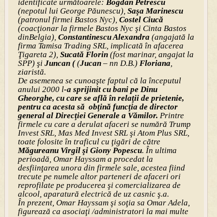
identificate următoarele:
Bogdan Petrescu
(nepotul lui George Păunescu),
Saşa Marinescu
(patronul firmei Bastos Nyc),
Costel Ciucă
(coacţionar la firmele Bastos Nyc şi Cinta Bastos
dinBelgia),
Constantinescu Alexandra
(angajată la
firma Tamisa Trading SRL, implicată în afacerea
Ţigareta 2),
Sucată Florin
(fost marinar, angajat la
SPP) şi
Juncan (
(
Jucan
– nn D.B.)
Floriana
,
ziaristă.
De asemenea se cunoaşte faptul că la începutul
anului 2000 l
-a sprijinit cu bani pe Dinu
Gheorghe, cu care se află în relaţii de prietenie,
pentru ca acesta să obţină funcţia de director
general al Direcţiei Generale a Vămilor.
Printre
firmele cu care a derulat afaceri se numără Trump
Invest SRL, Mas Med Invest SRL şi Atom Plus SRL,
toate folosite în traficul cu ţigări de către
Măgureanu Virgil şi Giony Popescu
. În ultima
perioadă, Omar Hayssam a procedat la
desfiinţarea unora din firmele sale, acestea fiind
trecute pe numele altor parteneri de afaceri ori
reprofilate pe producerea şi comercializarea de
alcool, aparatură electrică de uz casnic ş.a.
În prezent, Omar Hayssam şi soţia sa Omar Adela,
figurează ca asociaţi /administratori la mai multe