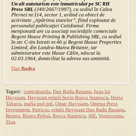
Un alt autoturism este înmatriculat pe SC RH
Press SRL
(J40/2667/1997), cu sediul în Calea
Plevnei nr.114, sector 1, având ca obiect de
activitate „tipărirea ziarelor”, fiind exploatat de
personalul publicaţiei Cotidianul. Firma
menţionată are ca asociaţi societăţile comerciale
Regent House Printing & Publishing SRL, cu sediul
în str. C-tin Istrati nr.46 şi Regent House Properties
Limited, din Londra-Marea Britanie, iar
administrator este Husar Călin, născut la
02.03.1964, domiciliat la adresa sus-amintită.
Dan
Badea
Taguri:
contrabanda
,
Dan Radu Rusanu
,
fuga lui
Hayssam
,
Hayssam relatii Sorin Rosca Stanescu
,
Horia
Tabacu
,
mafia psd pnl
,
Omar Hayssam
,
Omega Press
Investment
,
Patriciu
,
relatii Hayssam Dan Radu Rusanu
,
Remes
,
Ristea Priboi
,
Rosca Stanescu
,
SIE
,
Vorniceanu
,
Ziua