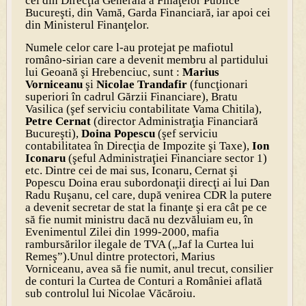
cei din Direcţia Generală a Finaţelor Publice
Bucureşti, din Vamă, Garda Financiară, iar apoi cei
din Ministerul Finanţelor.
Numele celor care l-au protejat pe mafiotul
româno-sirian care a devenit membru al partidului
lui Geoană şi Hrebenciuc, sunt :
Marius
Vorniceanu
şi
Nicolae Trandafir
(funcţionari
superiori în cadrul Gărzii Financiare), Bratu
Vasilica (şef serviciu contabilitate Vama Chitila),
Petre Cernat
(director Administraţia Financiară
Bucureşti),
Doina Popescu
(şef serviciu
contabilitatea în Direcţia de Impozite şi Taxe),
Ion
Iconaru
(şeful Administraţiei Financiare sector 1)
etc. Dintre cei de mai sus, Iconaru, Cernat şi
Popescu Doina erau subordonaţii direcţi ai lui Dan
Radu Ruşanu, cel care, după venirea CDR la putere
a devenit secretar de stat la finanţe şi era cât pe ce
să fie numit ministru dacă nu dezvăluiam eu, în
Evenimentul Zilei din 1999-2000, mafia
rambursărilor ilegale de TVA („Jaf la Curtea lui
Remeş”).Unul dintre protectori, Marius
Vorniceanu, avea să fie numit, anul trecut, consilier
de conturi la Curtea de Conturi a României aflată
sub controlul lui Nicolae Văcăroiu.