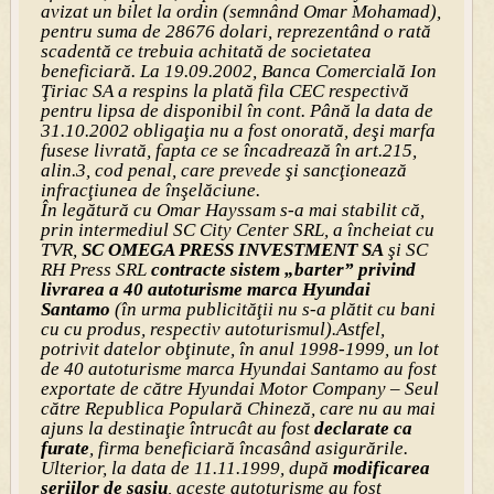
avizat un bilet la ordin (semnând Omar Mohamad),
pentru suma de 28676 dolari, reprezentând o rată
scadentă ce trebuia achitată de societatea
beneficiară. La 19.09.2002, Banca Comercială Ion
Ţiriac SA a respins la plată fila CEC respectivă
pentru lipsa de disponibil în cont. Până la data de
31.10.2002 obligaţia nu a fost onorată, deşi marfa
fusese livrată, fapta ce se încadrează în art.215,
alin.3, cod penal, care prevede şi sancţionează
infracţiunea de înşelăciune.
În legătură cu Omar Hayssam s-a mai stabilit că,
prin intermediul SC City Center SRL, a încheiat cu
TVR,
SC OMEGA PRESS INVESTMENT SA
şi SC
RH Press SRL
contracte sistem „barter” privind
livrarea a 40 autoturisme marca Hyundai
Santamo
(în urma publicităţii nu s-a plătit cu bani
cu cu produs, respectiv autoturismul).Astfel,
potrivit datelor obţinute, în anul 1998-1999, un lot
de 40 autoturisme marca Hyundai Santamo au fost
exportate de către Hyundai Motor Company – Seul
către Republica Populară Chineză, care nu au mai
ajuns la destinaţie întrucât au fost
declarate ca
furate
, firma beneficiară încasând asigurările.
Ulterior, la data de 11.11.1999, după
modificarea
seriilor de şasiu
, aceste autoturisme au fost